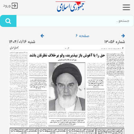
ورود
صفحه 6
شماره 13056
شنبه 1404/01/16