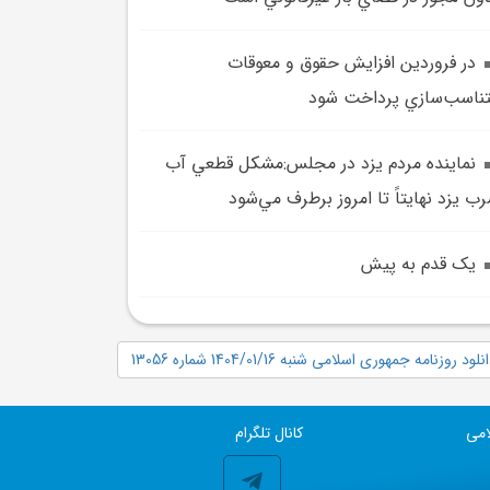
در فروردين افزايش حقوق و معوقات
ناسب‌سازي پرداخت شود
نماينده مردم يزد در مجلس:مشکل قطعي آب
ب يزد نهايتاً تا امروز برطرف مي‌شود
يک قدم به پيش
نلود روزنامه جمهوری اسلامی شنبه 1404/01/16 شماره 13056
امی
کانال تلگرام