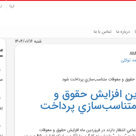
ایتا
تل
درباره ما
تماس با ما
شنبه 1404/01/16
عن
د توکلی
سر
ين افزايش حقوق و
متناسب‌سازي پرداخت
پي
اعي انتظار دارند در فروردين ماه افزايش حقوق و معوقات
بد
متناسب‌سازي پرداخت شود."مروتي" بازنشسته کارگري با تأکيد بر اينکه افزايش 45 درصدي