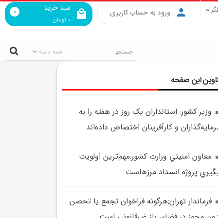
سبد خرید
گرام
0
ورود به حساب کاربری
0
تومان
اوین این صفحه
وزير کشور: استانداران يک روز در هفته را به
مايه‌گذاران و کارآفرينان اختصاص داده‌اند
معاون امنيتي وزارت کشور:مهم‌ترين اولويت
گيري پروژه انسداد مرزهاست
فرماندار تهران:هرگونه فراخوان تجمع يا تحصن
ون مجوز در فضاي باز غيرقانوني است