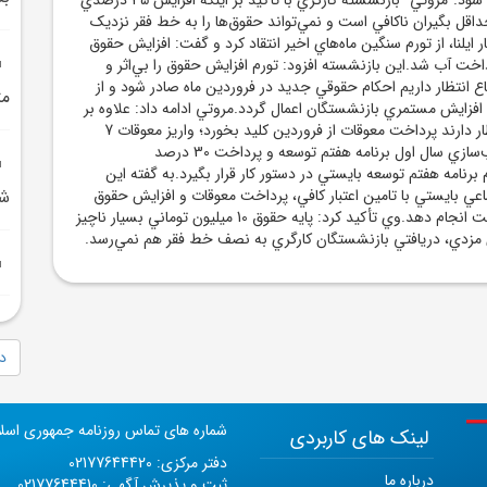
اقل بگيران ناکافي است و نمي‌تواند حقوق‌ها را به خط فقر نزديک
ر ايلنا، از تورم سنگين ماه‌هاي اخير انتقاد کرد و گفت: افزايش حقوق
اخت آب شد.اين بازنشسته افزود: تورم افزايش حقوق را بي‌اثر و
ع انتظار داريم احکام حقوقي جديد در فروردين ماه صادر شود و از
مت
افزايش مستمري بازنشستگان اعمال گردد.مروتي ادامه داد: علاوه بر
اينها، بازنشستگان انتظار دارند پرداخت معوقات از فروردين کليد بخورد؛ واريز معوقات 7
ماهه 40 درصد متناسب‌سازي سال اول برنامه هفتم توسعه و پرداخت 30 درصد
رنامه هفتم توسعه بايستي در دستور کار قرار بگيرد.به گفته اين
عي بايستي با تامين اعتبار کافي، پرداخت معوقات و افزايش حقوق
شر
بازنشستگان را به سرعت انجام دهد.وي تأکيد کرد: پايه حقوق 10 ميليون توماني بسيار ناچيز
ي مزدي، دريافتي بازنشستگان کارگري به نصف خط فقر هم نمي‌رسد.
دا
شماره های تماس روزنامه جمهوری اسل
لینک های کاربردی
دفتر مرکزی: 02177644420
درباره ما
ثبت و پذیرش آگهی: 02177644410