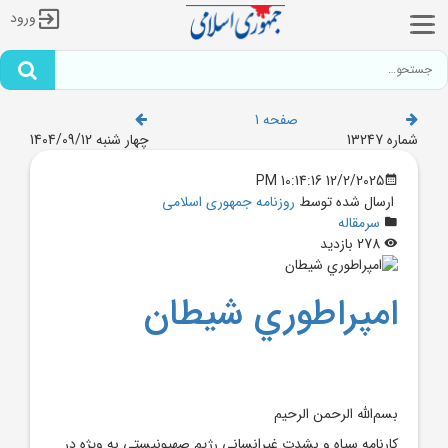
ورود
صفحه 1
شماره 13247
چهار شنبه 1404/09/12
12/2/2025 10:14:16 PM
ارسال شده توسط
روزنامه جمهوری اسلامی
سرمقاله
278 بازدید
امپراطوري شيطان
بسم‌الله الرحمن الرحيم
کارنامه سياه و بشدت غيرانساني رژيم صهيونيستي به ويژه در