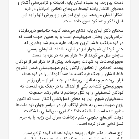
دست بياورند. به عقيده ايلان پاپه، ادبيات و نژادپرستي آشکار و
محتواي انتشار يافته توسط نيروهاي نظامي اسرائيل در غزه
آشکارا نشان مي‌دهد اين نوع آموزش و پرورش آنها را به اين
قبيل تفکر و عملکرد سوق داده است.
سخنان دکتر ايلان پاپه نشان مي‌دهد کابينه نتانياهو دربردارنده
افراطي‌ترين بخش صهيونيسم است و به همين جهت است که
در غزه مرتکب خشن‌ترين جنايات عليه مردم شد بطوري که
حتي کودکان شيرخوار نيز در امان نماندند. آمارهاي رسمي
سازمان ملل مي‌گويند از 70 هزار نفر که در غزه به دست
صهيونيست‌ها به شهادت رسيده‌اند بيش از 18 هزار نفر از کودکان
بودند. تعدادي از نظاميان ارتش رژيم صهيونيستي ضمن تشريح
خاطراتشان از جنگ غزه گفتند ما عمداً کودکان را در غزه هدف
قرار مي‌داديم و به قتل مي‌رسانديم. چند نفر از سران رژيم
صهيونيستي گفته‌اند يکي از اهداف ما در جنگ غزه اينست که
کودکان فلسطيني را به قتل برسانيم تا مانع رشد جمعيت
فلسطينيان شويم. اين به معناي نسل‌کشي آشکار است که اکنون
رژيم صهيونيستي به خاطر ارتکاب آن در سراسر جهان نزد ملت‌ها
منفور شده است کمااينکه دادگاه کيفري بين‌المللي با شکايت
دولت آفريقاي جنوبي حکم بازداشت سران اين رژيم را به جرم
نسل‌کشي صادر کرده است.
اوج سخنان دکتر «ايلان پاپه» درباره اهداف گروه نژادپرستان
افراطي دولت نتانياهو اينست که گفته است «هدف نهائي اين