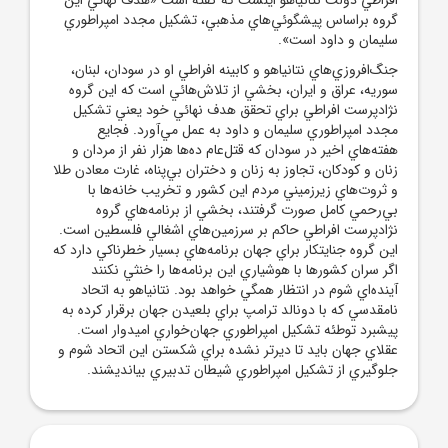
گروه براساس پيشگوئي‌هاي مذهبي، تشکيل مجدد امپراطوري
سليمان و داود است».
جنگ‌افروزي‌هاي نتانياهو و کابينه افراطي او در سودان، لبنان،
سوريه، عراق و ايران، بخشي از تلاش‌هائي است که اين گروه
نژادپرست افراطي براي تحقق هدف نهائي خود يعني تشکيل
مجدد امپراطوري سليمان و داود به عمل مي‌آورد. فجايع
هفته‌هاي اخير در سودان که قتل‌عام ده‌ها هزار نفر از مردان و
زنان و کودکان، تجاوز به زنان و دختران بي‌پناه، غارت معادن طلا
و ثروت‌هاي زيرزميني مردم اين کشور و تخريب خانه‌ها با
بي‌رحمي کامل صورت گرفتند، بخشي از برنامه‌هاي گروه
نژادپرست افراطي حاکم بر سرزمين‌هاي اشغالي فلسطين است.
اين گروه جنايتکار براي جهان برنامه‌هاي بسيار خطرناکي دارد که
اگر سران کشورها با هوشياري اين برنامه‌ها را خنثي نکنند
آينده‌اي شوم در انتظار همگي خواهد بود. نتانياهو به اتحاد
نامقدسي که با دونالد ترامپ براي بلعيدن جهان برقرار کرده به
پيشبرد توطئه تشکيل امپراطوري جهان‌خواري اميدوار است.
عقلاي جهان بايد تا ديرتر نشده براي شکستن اين اتحاد شوم و
جلوگيري از تشکيل امپراطوري شيطان تدبيري بيانديشند.