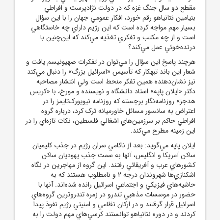
مقطع دو سال جنگ غزه که در دولت نژادپرست و افراطي
بنيامين نتانياهو رقم خورد، افکار عمومي جهان را با اين سؤال
بسيار مهم مواجه کرده است که اين رژيم داراي چه خاستگاهي
است و از چه مکتب و تفکري تغذيه مي‌کند که اين‌چنين با
درنده‌خوئي عمل مي‌کند؟
هرچند پاسخ اين سؤال را مي‌توان در تفکرات صهيونيسم يافت و
شعار اين باند تبهکار که تأسيس «اسرائيل بزرگ» را دنبال مي‌کند
نيز نشان‌دهنده همين تفکر منحط است ولي انتشار مصاحبه
دکتر «ايلان پاپه» استاد دانشگاه و نويسنده و مورخ، با «کريس
هدجز» روزنامه‌نگار برجسته که روزنامه نيويورک‌تايمز را در
اعتراض به سانسور مسائل خاورميانه ترک کرد، درباره گروه
افراطي حاکم بر سرزمين‌هاي اشغالي فلسطين، نکات تازه‌اي را در
اين زمينه مطرح مي‌کند.
ايلان پاپه مي‌گويد: بعد از ناکامي سران رژيم در جذب کليميان
ساکن آمريکا و انگليس، آنها به سمت جذب يهوديان ساکن
کشورهاي عرب و آفريقائي رفتند. اين گروه از مهاجرين در نگاه
اشکنازي‌ها شهروندان درجه 2 و نامطلوب هستند که به
حاشيه‌هاي فيزيکي و اجتماعي اسرائيل رانده شده‌اند. آنها با
حضور در موسسات مذهبي تندرو در زمره تندروترين گروه‌هاي
اسرائيل قرار گرفتند و در ارکان نظامي و امنيتي رژيم نفوذ پيدا
کردند و در دوره نتانياهو توانستند کرسي‌هاي مهم دولت را به