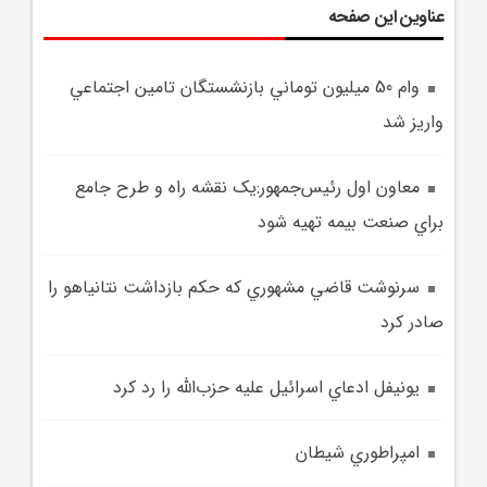
عناوین این صفحه
وام 50 ميليون توماني بازنشستگان تامين اجتماعي
واريز شد
معاون اول رئيس‌جمهور:يک نقشه راه و طرح جامع
براي صنعت بيمه تهيه شود
سرنوشت قاضي مشهوري که حکم بازداشت نتانياهو را
صادر کرد
يونيفل ادعاي اسرائيل عليه حزب‌الله را رد کرد
امپراطوري شيطان