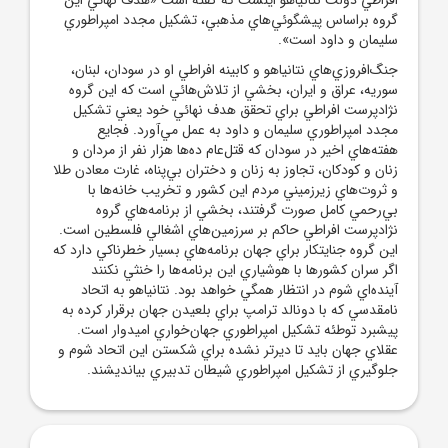
گروه براساس پيشگوئي‌هاي مذهبي، تشکيل مجدد امپراطوري
سليمان و داود است».
جنگ‌افروزي‌هاي نتانياهو و کابينه افراطي او در سودان، لبنان،
سوريه، عراق و ايران، بخشي از تلاش‌هائي است که اين گروه
نژادپرست افراطي براي تحقق هدف نهائي خود يعني تشکيل
مجدد امپراطوري سليمان و داود به عمل مي‌آورد. فجايع
هفته‌هاي اخير در سودان که قتل‌عام ده‌ها هزار نفر از مردان و
زنان و کودکان، تجاوز به زنان و دختران بي‌پناه، غارت معادن طلا
و ثروت‌هاي زيرزميني مردم اين کشور و تخريب خانه‌ها با
بي‌رحمي کامل صورت گرفتند، بخشي از برنامه‌هاي گروه
نژادپرست افراطي حاکم بر سرزمين‌هاي اشغالي فلسطين است.
اين گروه جنايتکار براي جهان برنامه‌هاي بسيار خطرناکي دارد که
اگر سران کشورها با هوشياري اين برنامه‌ها را خنثي نکنند
آينده‌اي شوم در انتظار همگي خواهد بود. نتانياهو به اتحاد
نامقدسي که با دونالد ترامپ براي بلعيدن جهان برقرار کرده به
پيشبرد توطئه تشکيل امپراطوري جهان‌خواري اميدوار است.
عقلاي جهان بايد تا ديرتر نشده براي شکستن اين اتحاد شوم و
جلوگيري از تشکيل امپراطوري شيطان تدبيري بيانديشند.