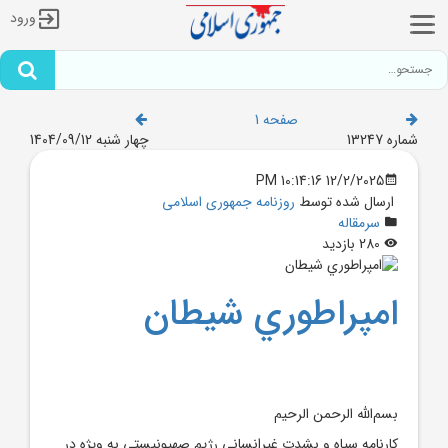
ورود
صفحه 1
شماره 13247
چهار شنبه 1404/09/12
12/2/2025 10:14:16 PM
ارسال شده توسط
روزنامه جمهوری اسلامی
سرمقاله
280 بازدید
امپراطوري شيطان
بسم‌الله الرحمن الرحيم
کارنامه سياه و بشدت غيرانساني رژيم صهيونيستي به ويژه در