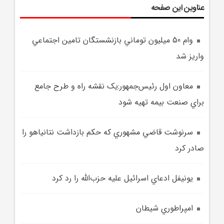
عناوین این صفحه
وام 50 ميليون توماني بازنشستگان تامين اجتماعي
واريز شد
معاون اول رئيس‌جمهور:يک نقشه راه و طرح جامع
براي صنعت بيمه تهيه شود
سرنوشت قاضي مشهوري که حکم بازداشت نتانياهو را
صادر کرد
يونيفل ادعاي اسرائيل عليه حزب‌الله را رد کرد
امپراطوري شيطان