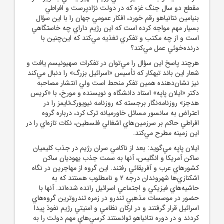
مقطع دو سال جنگ غزه که در دولت نژادپرست و افراطي
بنيامين نتانياهو رقم خورد، افکار عمومي جهان را با اين سؤال
بسيار مهم مواجه کرده است که اين رژيم داراي چه خاستگاهي
است و از چه مکتب و تفکري تغذيه مي‌کند که اين‌چنين با
درنده‌خوئي عمل مي‌کند؟
هرچند پاسخ اين سؤال را مي‌توان در تفکرات صهيونيسم يافت و
شعار اين باند تبهکار که تأسيس «اسرائيل بزرگ» را دنبال مي‌کند
نيز نشان‌دهنده همين تفکر منحط است ولي انتشار مصاحبه
دکتر «ايلان پاپه» استاد دانشگاه و نويسنده و مورخ، با «کريس
هدجز» روزنامه‌نگار برجسته که روزنامه نيويورک‌تايمز را در
اعتراض به سانسور مسائل خاورميانه ترک کرد، درباره گروه
افراطي حاکم بر سرزمين‌هاي اشغالي فلسطين، نکات تازه‌اي را در
اين زمينه مطرح مي‌کند.
ايلان پاپه مي‌گويد: بعد از ناکامي سران رژيم در جذب کليميان
ساکن آمريکا و انگليس، آنها به سمت جذب يهوديان ساکن
کشورهاي عرب و آفريقائي رفتند. اين گروه از مهاجرين در نگاه
اشکنازي‌ها شهروندان درجه 2 و نامطلوب هستند که به
حاشيه‌هاي فيزيکي و اجتماعي اسرائيل رانده شده‌اند. آنها با
حضور در موسسات مذهبي تندرو در زمره تندروترين گروه‌هاي
اسرائيل قرار گرفتند و در ارکان نظامي و امنيتي رژيم نفوذ پيدا
کردند و در دوره نتانياهو توانستند کرسي‌هاي مهم دولت را به