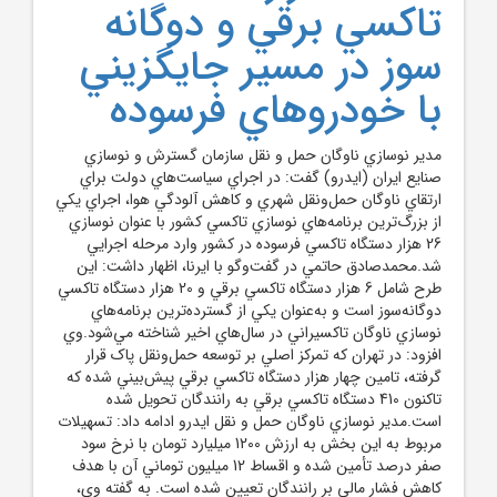
تاکسي برقي و دوگانه
سوز در مسير جايگزيني
با خودروهاي فرسوده
مدير نوسازي ناوگان حمل و نقل سازمان گسترش و نوسازي
صنايع ايران (ايدرو) گفت: در اجراي سياست‌هاي دولت براي
ارتقاي ناوگان حمل‌ونقل شهري و کاهش آلودگي هوا، اجراي يکي
از بزرگ‌ترين برنامه‌هاي نوسازي تاکسي کشور با عنوان نوسازي
26 هزار دستگاه تاکسي فرسوده در کشور وارد مرحله اجرايي
شد.محمدصادق حاتمي در گفت‌و‌گو با ايرنا، اظهار داشت: اين
طرح شامل 6 هزار دستگاه تاکسي برقي و 20 هزار دستگاه تاکسي
دوگانه‌سوز است و به‌عنوان يکي از گسترده‌ترين برنامه‌هاي
نوسازي ناوگان تاکسيراني در سال‌هاي اخير شناخته مي‌شود.وي
افزود: در تهران که تمرکز اصلي بر توسعه حمل‌ونقل پاک قرار
گرفته، تامين چهار هزار دستگاه تاکسي برقي پيش‌بيني شده که
تاکنون 410 دستگاه تاکسي برقي به رانندگان تحويل شده
است.مدير نوسازي ناوگان حمل و نقل ايدرو ادامه داد: تسهيلات
مربوط به اين بخش به ارزش 1200 ميليارد تومان با نرخ سود
صفر درصد تأمين شده و اقساط 12 ميليون توماني آن با هدف
کاهش فشار مالي بر رانندگان تعيين شده است. به گفته وي،