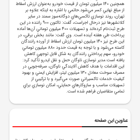
همچنين 140 ميليون تومان از قيمت خودرو به‌عنوان ارزش اسقاط
از مبلغ نهايي کسر مي‌شود.حاتمي با اشاره به اينکه علاوه بر
تهران، روند نوسازي تاکسي‌هاي دوگانه‌سوز سمند در ساير
کلانشهرها نيز درحال اجراست، گفت: تاکنون 900 راننده در اين
طرح ثبت‌نام کرده‌اند و تسهيلات 400 ميليون توماني آن‌ها آماده
پرداخت طي هفته آينده است. وي گفت: مانند بخش برقي، در
اين طرح نيز 140 ميليون تومان ارزش اسقاط از آورده رانندگان
کاسته مي‌شود و با توجه به قيمت حدود 880 ميليون توماني
خودرو، سهم پرداختي رانندگان به شکل قابل توجهي کاهش
يافته است.مدير نوسازي ناوگان حمل و نقل ايدرو تأکيد کرد:
اين اقدامات با هدف کاهش آلايندگي ناوگان، صرفه‌جويي در
مصرف سوخت معادل 130 ميليون ليتر، افزايش ايمني و بهبود
کيفيت خدمات تاکسيراني صورت مي‌گيرد و با ترکيبي از
تسهيلات مناسب و سازوکارهاي حمايتي، امکان نوسازي براي
تمامي متقاضيان فراهم شده است.
عناوین این صفحه