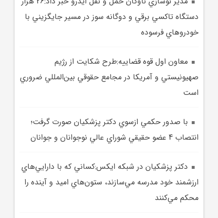
مدير نوسازي ناوگان حمل و نقل ايدرو خبر داد:26 هزار
دستگاه تاکسي برقي و دوگانه سوز در مسير جايگزيني با
خودروهاي فرسوده
معاون اول قوه قضاييه:طرح شکايت از رژيم
صهيونيستي و آمريکا در مجامع حقوقي بين‌المللي ضروري
است
با صدور حکمي ازسوي دکتر پزشکيان صورت گرفت؛
انتصاب 4 عضو حقيقي شوراي عالي نوجوانان و جوانان
دکتر پزشکيان در شبکه ايکس:کساني که با دارايي‌هاي
ارزشمند خود مدرسه مي‌سازند، ستون‌هاي اميد و آينده را
محکم مي‌کنند