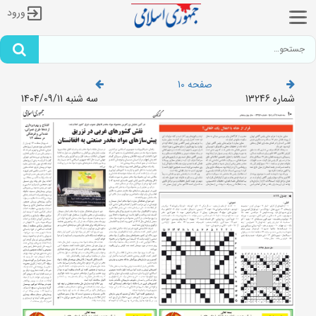
ورود
صفحه 10
شماره 13246
سه شنبه 1404/09/11