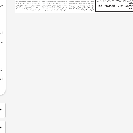
خب
جا
دا
اج
PDF 
PDF