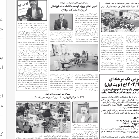
عن
جه
بح
اس
اع
مش
کا