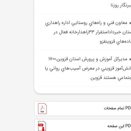
رنگار روزنا
معاون فني و راه‌هاي روستايي اداره راهداري
استان خبرداداستقرار 33راهدارخانه فعال در
ده‌هاي قزوينقزو
مديرکل آموزش و پرورش استان قزوين:1700
نش‌آموز قزويني در معرض آسيب‌هاي رواني يا
تماعي هستند قزوين
تمام صفحات
 این صفحه