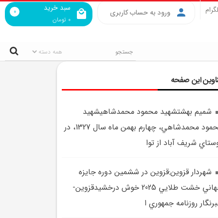
سبد خرید
گرام
0
ورود به حساب کاربری
0
تومان
اوین این صفحه
شميم بهشتشهيد محمود محمدشاهيشهيد
محمود محمدشاهي، چهارم بهمن ماه سال 1327، در
ستاي شريف آباد از توا
شهردار قزوين:قزوين در ششمين دوره جايزه
جهاني خشت طلايي 2025 خوش درخشيدقزوين-
رنگار روزنامه جمهوري ا