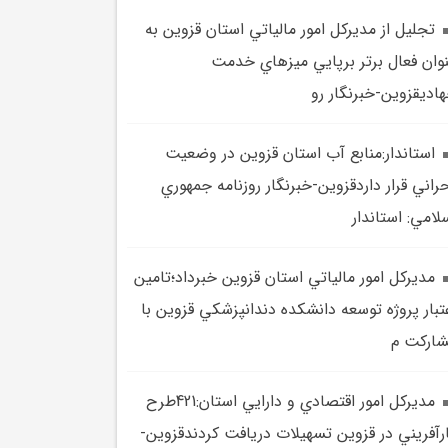
تجليل از مديرکل امور مالياتي استان قزوين به
وان فعال برتر برپايي ميزهاي خدمت
اديقزوين-خبرنگار رو
استاندار:منابع آب استان قزوين در وضعيت
راني قرار داردقزوين-خبرنگار روزنامه جمهوري
لامي: استاندار
مديرکل امور مالياتي استان قزوين خبرداد؛تامين
تبار پروژه توسعه دانشکده دندانپزشکي قزوين با
ارکت م
مديرکل امور اقتصادي و دارايي استان:421طرح
رآفريني در قزوين تسهيلات دريافت کردندقزوين-