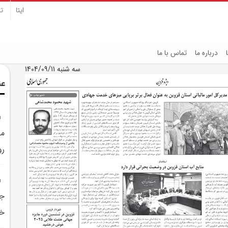
ایتا
تل
درباره ما
تماس با ما
سه شنبه 1404/09/11
عن
رو
خب