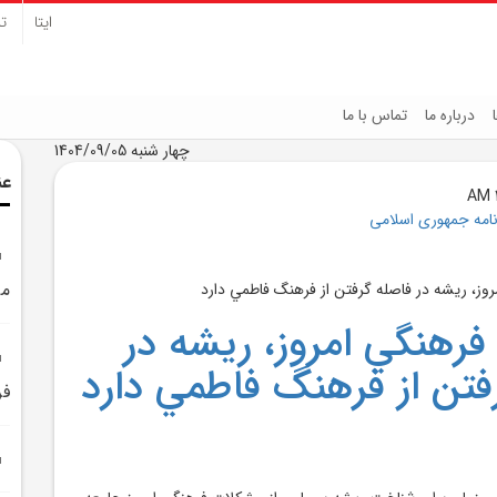
ایتا
تل
درباره ما
تماس با ما
چهار شنبه 1404/09/05
عن
نامه جمهوری اسلامی
مر
رهنگي امروز، ريشه در
فتن از فرهنگ فاطمي دارد
فر