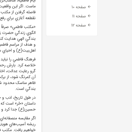
ايام فاطميه، مناسب‌ت
ماست. اگر اين واقعيت
صفحه 10
فاصله گرفتن از مکتب
صفحه 11
نقطعه آغازي براي رفع
صفحه 12
«مکتب فاطمي» صرفاً 
الگوي زندگي حضرت زه
بندگي الهي هدايت کند
و هدف از مراسم فاطميه
اهل‌بيت(ع) و احياي 
فرهنگ فاطمي را نبايد 
خلاصه کرد. بارش رحمت 
گرو رعايت عدالت، اخل
آن کمرنگ شود، از برکت
ظاهر مناسک محدود شده
بندگي است.
در طول تاريخ، ادب و ح
داستان «حُر» است که با
حسين(ع) جدا کرد و به
اگر مقايسه منصفانه‌ا
ريشه آسيب‌هاي هويتي ج
خواهيم يافت. مکتب ف