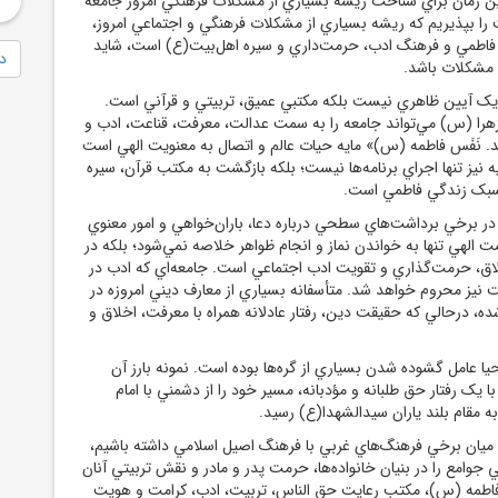
رين زمان براي شناخت ريشه بسياري از مشکلات فرهنگي امروز جامعه
 را بپذيريم که ريشه بسياري از مشکلات فرهنگي و اجتماعي امروز،
 فاطمي و فرهنگ ادب، حرمت‌داري و سيره اهل‌بيت(ع) است، شايد
دا
 مشکلات باشد.
يک آيين ظاهري نيست بلکه مکتبي عميق، تربيتي و قرآني است.
را (س) مي‌تواند جامعه را به سمت عدالت، معرفت، قناعت، ادب و
. نَفَس فاطمه (س)» مايه حيات عالم و اتصال به معنويت الهي است
 نيز تنها اجراي برنامه‌ها نيست؛ بلکه بازگشت به مکتب قرآن، سيره
سبک زندگي فاطمي است.
در برخي برداشت‌هاي سطحي درباره دعا، باران‌خواهي و امور معنوي
الهي تنها به خواندن نماز و انجام ظواهر خلاصه نمي‌شود؛ بلکه در
اق، حرمت‌گذاري و تقويت ادب اجتماعي است. جامعه‌اي که ادب در
 نيز محروم خواهد شد. متأسفانه بسياري از معارف ديني امروزه در
، درحالي که حقيقت دين، رفتار عادلانه همراه با معرفت، اخلاق و
يا عامل گشوده شدن بسياري از گره‌ها بوده است. نمونه بارز آن
 يک رفتار حق طلبانه و مؤدبانه، مسير خود را از دشمني با امام
 مقام بلند ياران سيدالشهدا(ع) رسيد.
ي ميان برخي فرهنگ‌هاي غربي با فرهنگ اصيل اسلامي داشته باشيم،
وامع را در بنيان خانواده‌ها، حرمت پدر و مادر و نقش تربيتي آنان
اطمه (س)، مکتب رعايت حق الناس، تربيت، ادب، کرامت و هويت