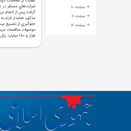
نظارت بر معاملات دولت
شرکت‌هاي مستقر در عسل
صفحه 10
گرفت.پس از انجام برر
صفحه 11
مذکور، هشدار لازم به
جلوگيري از تضييع بيت
صفحه 12
موصوف، مناقصات مزبو
هزار و 180 ميليارد ريال به نفع بيت‌المال شد.