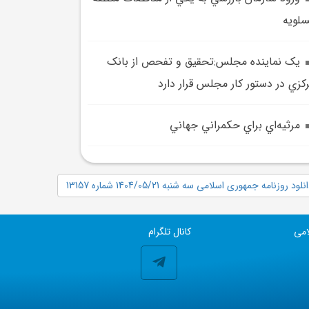
لويه
يک نماينده مجلس:تحقيق و تفحص از بانک
کزي در دستور کار مجلس قرار دارد
مرثيه‌اي براي حکمراني جهاني
نلود روزنامه جمهوری اسلامی سه شنبه 1404/05/21 شماره 13157
امی
کانال تلگرام