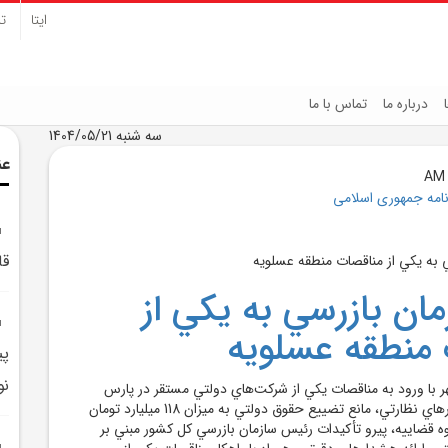
ایتا
تل
درباره ما
تماس با ما
سه شنبه 1404/05/21
عن
نامه جمهوری اسلامی
قا
مان بازرسي به يکي از
منطقه عسلويه
پي
نو
ر با ورود به مناقصات يکي از شرکت‌هاي دولتي مستقر در پارس
جنوبي و صدور هشدارهاي نظارتي، مانع تضييع حقوق دولتي به ميزان 118 ميليارد تومان
ه قضاييه، پيرو تأکيدات رئيس سازمان بازرسي کل کشور مبني بر