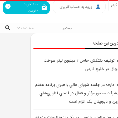
سبد خرید
گرام
0
ورود به حساب کاربری
0
تومان
اوین این صفحه
توقيف نفتکش حامل 2 ميليون ليتر سوخت
چاق در خليج فارس
عارف در جلسه شوراي عالي راهبري برنامه هفتم
شرفت:حضور مؤثر و فعال در فضاي فناوري‌هاي
ين و ديجيتال يک الزام است
ورود سازمان بازرسي به يکي از مناقصات منطقه