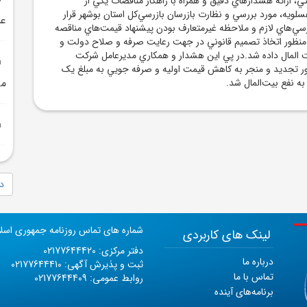
ي، ارائه هشدارهاي دقيق و همراه با راهکار مناقصات يکي از
ويه، مورد بررسي و نظارت بازرسان بازرسي‌کل استان بوشهر قرار
عس
سي‌هاي لازم و ملاحظه غيرمتعارف بودن پيشنهاد قيمت‌هاي مناقصه
 منظور اتخاذ تصميم قانوني در جهت رعايت صرفه و صلاح دولت و
 المال داده شد.در پي اين هشدار و همکاري مديرعامل شرکت
ر تجديد و منجر به کاهش قيمت اوليه و صرفه جويي به مبلغ يک
مر
دا
شماره های تماس روزنامه جمهوری اسل
لینک های کاربردی
دفتر مرکزی: 02177644420
درباره ما
ثبت و پذیرش آگهی: 02177644410
تماس با ما
روابط عمومی: 02177644409
برنامه‌های آینده