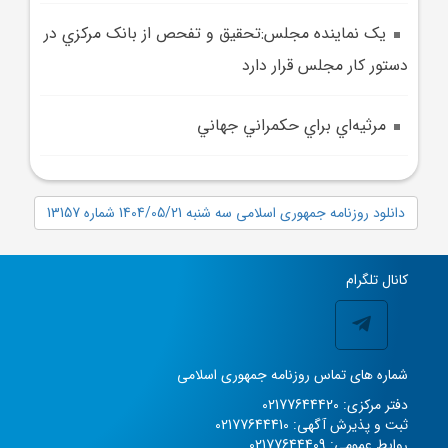
يک نماينده مجلس:تحقيق و تفحص از بانک مرکزي در
دستور کار مجلس قرار دارد
مرثيه‌اي براي حکمراني جهاني
دانلود روزنامه جمهوری اسلامی سه شنبه 1404/05/21 شماره 13157
کانال تلگرام
شماره های تماس روزنامه جمهوری اسلامی
دفتر مرکزی: 02177644420
ثبت و پذیرش آگهی: 02177644410
روابط عمومی: 02177644409