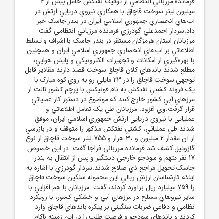
فرمانده مرزباني انتظامي از توقيف نفتکش حامل بيش از 2
ميليون ليتر سوخت قاچاق با همکاري نيروي دريايي ارتش در
آب‌هاي انحصاري جمهوري اسلامي ايران در بندر جاسک خبر
داد.سردار ‌احمدعلي گودرزي‌ فرمانده مرزباني انتظامي گفت
مرزبانان استان هرمزگان مستقر در بندر جاسک با اشراف و تسلط
اطلاعاتي بر آب‌هاي انحصاري جمهوري اسلامي ايران و همچنين
با بهره‌گيري از امکانات و تجهيزات الکترونيکي و پايش هوايي،
مطلع شدند باندهاي کلان قاچاق سوخت قصد دارند مقادير قابل
توجهي سوخت قاچاق را در 23 مايلي رو به روي کوه مبارک با
يک فروند کشتي نفتکش به نام فونيکس با پرچم کشور ثالث از
مرزهاي آبي کشور خارج کنند که موضوع در دستور کار عملياتي
قرار گرفت.وي افزود: مرزبانان طي يک تعامل اطلاعاتي و
عملياتي با نيروي دريايي ارتش جمهوري اسلامي ايران، موفق
شدند طي عملياتي، کشتي نفتکش مذکور را متوقف و در بازرسي
از آن مقدار 2 ميليون و 30 هزار و 755 ليتر سوخت قاچاق از نوع
گازوئيل کشف شد.فرمانده مرزباني فراجا گفت: در اين خصوص
17 نفر متهم و سودجو خارجي دستگير و پس از انتقال به بندر
جاسک تحويل مراجع ذي صلاح شدند.سردار گودرزي با اشاره به
اينکه کارشناسان ارزش ريالي اين محموله سنگين سوخت قاچاق
را 759 ميليارد ريال برآورد کردند، گفت: مرزبانان با هم افزايي با
ساير نيروهاي مسلح در مرزهاي آبي و خشکي کشور، با رويکرد
نظامي و دفاعي ضربات سنگيني بر پيکره باندهاي قاچاق وارد
کردند و باندهاي سودجو و فرصت طلب را در اين زمينه ناکام