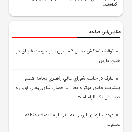
گذاشتند.
عناوین این صفحه
توقيف نفتکش حامل 2 ميليون ليتر سوخت قاچاق در
خليج فارس
عارف در جلسه شوراي عالي راهبري برنامه هفتم
پيشرفت:حضور مؤثر و فعال در فضاي فناوري‌هاي نوين و
ديجيتال يک الزام است
ورود سازمان بازرسي به يکي از مناقصات منطقه
عسلويه