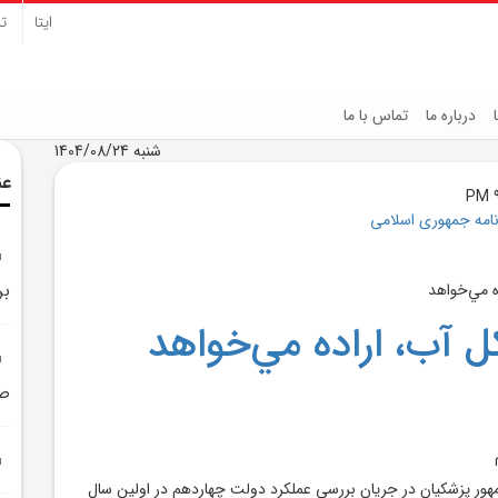
ایتا
تل
درباره ما
تماس با ما
شنبه 1404/08/24
عن
نامه جمهوری اسلامی
برق 220 هز
آب، اراده مي‌خواهد
صا
ور پزشکيان در جريان بررسي عملکرد دولت چهاردهم در اولين سال