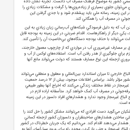
 رسمي کشور به موضوع فرهنگ مصرف آب دانست. تجربه نشان داده
مي‌توان جلوي بسياري از زياده‌روي‌ها را گرفت و مشکلات زيادي را
ر اين زمينه، رسانه ملي بايد پيشقدم شود و با جدي گرفتن اين
وئي در مصرف آب را همگاني کند.
تن آب که به دليل فرسودگي شبکه‌هاي آب‌رساني زيان زيادي به اين
 يکي ديگر از راهکارهاست. اقدام ضربتي در اين زمينه به بودجه قابل
لت مي‌تواند با حذف بودجه دستگاه‌هاي بي‌خاصيت آن را تأمين کند.
ق بر مصارف غيرضروري آب در مواردي که از چارچوب معمول خارجند،
ازم براي جلوگيري از هدر رفتن آب است. استفاده‌هاي لوکس از آب و
ي ازجمله اين نوع مصارف هستند که دولت مي‌تواند مانع آنها
تباع خارجي تا ميزان استاندارد بين‌المللي و معقول و منطقي مي‌تواند
در کاهش مصرف آب کشور مؤثر باشد. براساس اطلاعات موجود، بيش از 12 درصد حمعيت
يرمجاز در نقاط مختلف زندگي مي‌کنند که اخراج آنها بطور طبيعي
د به صرفه‌جوئي در مصرف آب کمک خواهد کرد. متأسفانه اراده لازم در
 اتباع غيرمجاز وجود ندارد و هشدارهاي افراد دلسوز در اين زمينه
ه است.
کيان مي‌گويد دست افرادي که مي‌توانند مشکل کشور را حل کنند را
عملي ساختن هشدارهاي صاحبنظران و دلسوزان کشور ازجمله کساني
از هشدار مي‌دهند اقدام کند. مي‌دانيم که يک جريان خطرناک در کشور
اتباع غيرمجاز و حتي باز کردن مجدد راه براي ورود سيل‌آساي آنها به