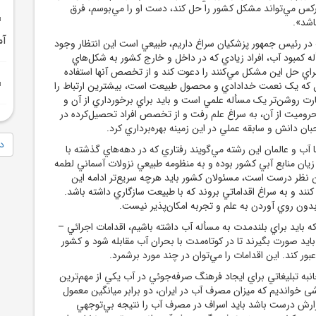
کس مي‌تواند مشکل کشور را حل کند، دست او را مي‌بوسم، فرق
اشد».
آم
 در رئيس ‌جمهور پزشکيان سراغ داريم، طبيعي است اين انتظار وجود
ه کمبود آب، افراد زيادي که در داخل و خارج کشور به شکل‌هاي
راي حل اين مشکل مي‌کنند را دعوت کند و از تخصص آنها استفاده
ال که يک نعمت خدادادي و محصول طبيعت است، بيشترين ارتباط را
بارت روشن‌تر يک مسأله علمي است و بايد براي برخورداري از آن و
محروميت از آن، به سراغ علم رفت و از تخصص افراد تحصيل‌کرده در
ان دانش و سابقه عملي در اين زمينه بهره‌برداري کرد.
دا
با آب و عالمان اين رشته مي‌گويند رفتاري که در دهه‌هاي گذشته با
ان منابع آبي کشور بوده و به منظومه طبيعي نزولات آسماني لطمه
ين نظر درست است، مسئولان کشور بايد هرچه سريع‌تر ادامه اين
ند و به سراغ اقداماتي بروند که با طبيعت سازگاري داشته باشد.
بدون روي آوردن به علم و تجربه امکان‌پذير نيست.
که بايد براي بلندمدت به مسأله آب داشته باشيم، اقدامات اجرائي –
يد صورت بگيرند تا در کوتاه‌مدت با بحران آب مقابله شود و کشور
عبور کند. اين اقدامات را مي‌توان در چند مورد برشمرد.
انبه تبليغاتي براي ايجاد فرهنگ صرفه‌جوئي در آب يکي از مهم‌ترين
ی خوانديم که ميزان مصرف آب در ايران، دو برابر ميانگين معمول
ارش درست باشد بايد اسراف در مصرف آب را نتيجه بي‌توجهي