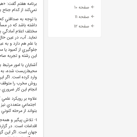
برنامه هفتم گفت: «هر
صفحه 10
نمي‌کند از کدام جناح ب
صفحه 11
با توجه به صداقتي که
داشته باشد که در مسأل
صفحه 12
مختلف اعلام آمادگي ب
نمايد. آب، در عين ح
با علم هم دارد و به ع
جلوگيري از کمبود يا 
اين رشته و تجربه صاحب
آشنايان با امور مرتبط 
محيط‌زيست شده، به زي
وارد کرده است. اگر ا
روش مخرب را متوقف کن
انجام اين کار ضروري 
علاوه بر رويکرد علمي 
اجتماعي متعددي نيز با
بتواند از مرحله کنوني 
1- تلاش پيگير و همه‌ج
اقدامات است. در گزارش
جهان است. اگر اين گز