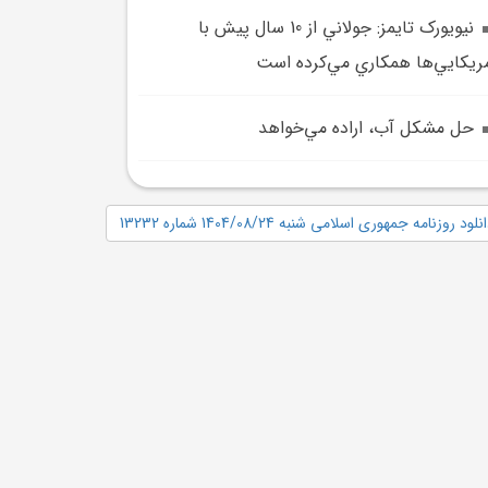
نيويورک تايمز: جولاني از 10 سال پيش با
ريکايي‌ها همکاري مي‌کرده است
حل مشکل آب، اراده مي‌خواهد
نلود روزنامه جمهوری اسلامی شنبه 1404/08/24 شماره 13232