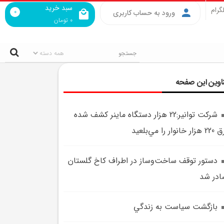
سبد خرید
گرام
0
ورود به حساب کاربری
0
تومان
اوین این صفحه
شرکت توانير:22 هزار دستگاه ماينر کشف شده
ار خانوار را مي‌بلعيد
دستور توقف ساخت‌وساز در اطراف کاخ گلستان
در شد
بازگشت سياست به زندگي