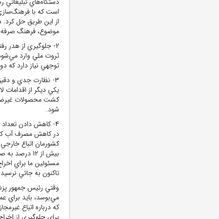
دستگاه‌هاي تبليغاتي
است که با فرهنگ‌سازي 
از اين طريق حل کرد. د
موضوع، فرهنگ صرفه‌ج
2- جلوگيري از هدر رف
ثروت ملي وارد مي‌شود،
توجهي نياز دارد که دو
3- نظارت جدي و دقي
يکي ديگر از اقدامات ل
کشت محصولات غيرضرور
شود.
4- کاهش دادن تعداد ا
کشورمان اتباع خارجي غ
بيش از 12 درص
مسئولين ما براي اخراج
تاکنون به جائي نرسيد
وقتي رئيس‌ جمهور پزش
مي‌بوسد، بايد براي 
که درباره اتباع غيرمج
براي جلوگيري از اخراج 