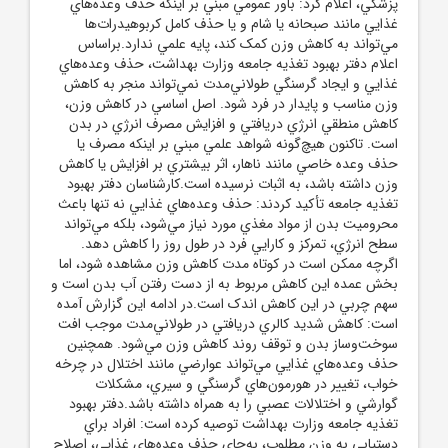
پزشکي، اعلام کرد: باور عمومي مبني بر اينکه حذف وعده‌هاي
غذايي مانند صبحانه يا شام و يا حذف کامل کربوهيدرات‌ها
مي‌تواند به کاهش وزن کمک کند، پايه علمي ندارد.براساس
اعلام دفتر بهبود تغذيه جامعه وزارت بهداشت، حذف وعده‌هاي
غذايي و ايجاد گرسنگي طولاني‌مدت نمي‌تواند منجر به کاهش
وزن مناسب و پايدار در فرد شود. اصل اساسي در کاهش وزن،
کاهش منطقي انرژي دريافتي و افزايش مصرف انرژي در بدن
است. تاکنون هيچ‌گونه شواهد علمي مبني بر اينکه مصرف يا
حذف وعده خاصي مانند ناهار، اثر بيشتري بر افزايش يا کاهش
وزن داشته باشد، به اثبات نرسيده است.کارشناسان دفتر بهبود
تغذيه جامعه تأکيد کردند: حذف وعده‌هاي غذايي نه تنها باعث
محروميت بدن از مواد مغذي مورد نياز مي‌شود، بلکه مي‌تواند
سطح انرژي، تمرکز و کارايي فرد در طول روز را کاهش دهد.
اگرچه ممکن است در کوتاه مدت کاهش وزن مشاهده شود، اما
بخش عمده اين کاهش مربوط به از دست رفتن آب بدن است و
سهم چربي در اين کاهش اندک است.در ادامه اين گزارش آمده
است: کاهش شديد کالري دريافتي در طولاني‌مدت موجب افت
سوخت‌وساز بدن و توقف روند کاهش وزن مي‌شود. همچنين
حذف وعده‌هاي غذايي مي‌تواند عوارضي مانند اختلال در چرخه
خواب، تغيير در هورمون‌هاي گرسنگي و سيري، مشکلات
گوارشي و اختلالات عصبي را به همراه داشته باشد.دفتر بهبود
تغذيه جامعه وزارت بهداشت توصيه کرده است: افراد براي
دستيابي به وزن مطلوب، به‌جاي حذف وعده‌هاي غذايي، اصلاح