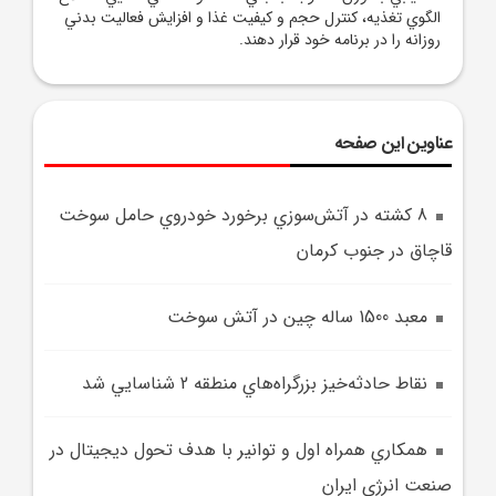
الگوي تغذيه، کنترل حجم و کيفيت غذا و افزايش فعاليت بدني
روزانه را در برنامه خود قرار دهند.
عناوین این صفحه
8 کشته در آتش‌سوزي برخورد خودروي حامل سوخت
قاچاق در جنوب کرمان
معبد 1500 ساله چين در آتش سوخت
نقاط حادثه‌خيز بزرگراه‌هاي منطقه 2 شناسايي شد
همکاري همراه اول و توانير با هدف تحول ديجيتال در
صنعت انرژي ايران