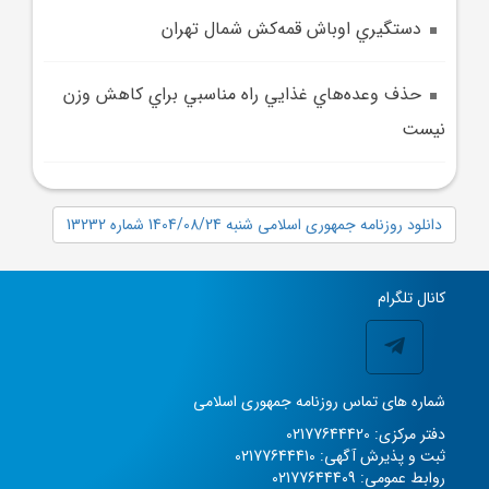
دستگيري اوباش قمه‌کش شمال تهران
حذف وعده‌هاي غذايي راه مناسبي براي کاهش وزن
نيست
دانلود روزنامه جمهوری اسلامی شنبه 1404/08/24 شماره 13232
کانال تلگرام
شماره های تماس روزنامه جمهوری اسلامی
دفتر مرکزی: 02177644420
ثبت و پذیرش آگهی: 02177644410
روابط عمومی: 02177644409