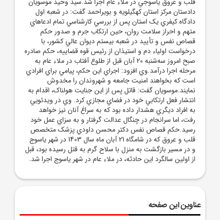
قلب و عروق ياسوجي در ملاء عام اجرا شد.سيد وحيد موسويان
دادستان مرکز استان کهگيلويه و بويراحمد گفت: در شعبه اول
دادگاه کيفري يک استان پس از بررسي کارشناسي تمام ادعاهاي
متهم و احراز سلامت روان، حين ارتکاب جرم و صدور حکم
قصاص نفس و تأييد در شعبه بيستم ديوان عالي کشور، با
درخواست اولياء دم و استيذان از رئيس قوه قضاييه، حکم صادره
صبح امروز سه‌شنبه 20 آبان قبل از طلوع آفتاب در ملاء عام به
مرحله اجرا درآمد.وي افزود: اجراي اين حکم، پيامي براي افرادي
است که بخواهند امنيت جامعه و شهروندان را مخدوش
نمايند.موسويان گفت: قاتل پس از اين جنايت هولناک، اقدام به
انتشار فعل ارتکابي خود در فضاي مجازي کرد. وي در ويدئويي
به افراد ديگري هشدار داده بود که به سراغ آنان نيز خواهد
رفت، اما سرانجام در چنگال عدالت گرفتار و به سزاي عمل خود
رسيد.حکم قصاص نفس دکتر محسن داودي پزشک متخصص
قلب و عروق که در شامگاه 21 آبان ماه سال 1403 در شهر ياسوج
و در مسير بازگشت به منزل با سلاح گرم به قتل رسيده بود، قبل
از اولين سالگرد اين حادثه، در ملاء عام در شهر ياسوج اجرا شد.
عناوین این صفحه