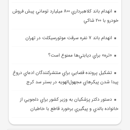
انهدام باند کلاهبرداري 800 ميليارد توماني پيش فروش
خودرو با 200 شاکي
انهدام باند 7 نفره سرقت موتورسيکلت در تهران
«تره» براي ديابتي‌ها ممنوع است؟
تشکيل پرونده قضايي براي منتشرکنندگان ادعاي دروغ
پيدا شدن پيکرهاي مجهول‌الهويه در بستر سد کرج
دستور دکتر پزشکيان به وزير کشور براي دلجويي از
خانواده بالدي و پيگيري برخورد قاطع با خاطيان