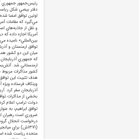
رئيس‌جمهور جمهوري آذ
دفتر بيضي شکل رياست
اولين توافق امضا شده
مي‌گيرد که مقامات آمر
و نقل از جاذبه‌هاي اص
بين‌المللي» ناميده مي
توافق ارمنستان و آذرب
که جمهوري آذربايجان حم
کشور مذاکرات مربوط به
هدف تثبيت اين توافق م
ويتکاف فرستاده ويژه آ
آذربايجان سفر کرد. آر
بخشي از مذاکرات تواف
دولت ترامپ اعلام کرد
توافق ابراهيم، به عن
ضروري است.رهبران ارم
(1371ش) براي ميا
متحده رياست شده است.