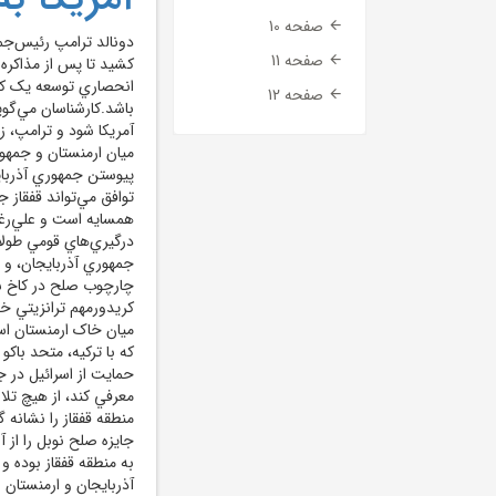
صفحه 10
دونالد ترامپ رئيس‌جمه
صفحه 11
کشيد تا پس از مذاکره 
انحصاري توسعه يک کريد
صفحه 12
باشد.کارشناسان مي‌گوي
آمريکا شود و ترامپ، ز
ميان ارمنستان و جمهور
پيوستن جمهوري آذربايج
توافق مي‌تواند قفقاز جن
همسايه است و علي‌رغم
درگيري‌هاي قومي طولان
جمهوري آذربايجان، و 
چارچوب صلح در کاخ سف
کريدورمهم ترانزيتي خ
ميان خاک ارمنستان ا
که با ترکيه، متحد باک
حمايت از اسرائيل در 
معرفي کند، از هيچ تلا
منطقه قفقاز را نشانه گ
جايزه صلح نوبل را از آ
به منطقه قفقاز بوده و
آذربايجان و ارمنستان 