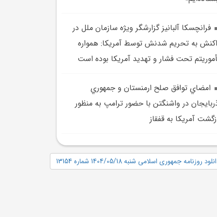
فرانچسکا آلبانيز گزارشگر ويژه سازمان ملل در
کنش به تحريم شدنش توسط آمريکا: همواره
موريتم تحت فشار و تهديد آمریکا بوده است
امضاي توافق صلح ارمنستان و جمهوري
ربايجان در واشنگتن با حضور ترامپ به منظور
زگشت آمريکا به قفقاز
نلود روزنامه جمهوری اسلامی شنبه 1404/05/18 شماره 13154