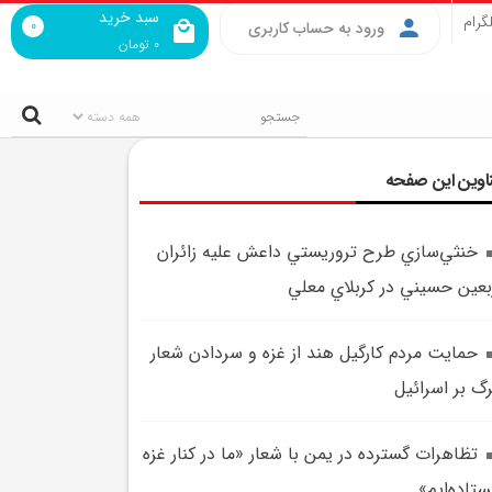
سبد خرید
گرام
0
ورود به حساب کاربری
0
تومان
اوین این صفحه
خنثي‌سازي طرح تروريستي داعش عليه زائران
بعين حسيني در کربلاي معلي
حمايت مردم کارگيل هند از غزه و سردادن شعار
گ بر اسرائيل
تظاهرات گسترده در يمن با شعار «ما در کنار غزه
ستاده‌ايم»