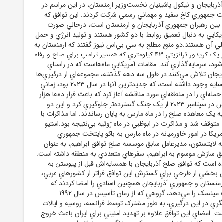
ربايجان و نيکول پاشينيان نخست‌وزير ارمنستان، در اين مراسم در
 جمهوري کاخ سفيد و مهماني رسمي شرکت کردند. اين توافق که
 بين رهبران جمهوري آذربايجان و ارمنستان است، درحالي صورت
يکايي به دنبال تعميق روابط با دو کشور هستند و توليد انرژي و حمل
لي آن هستند.دو منبع مطلع به سي بي‌اس نيوز گفتند که ارمنستان به
آمريکا اجازه داده که در يک کريدور ترانزيتي 43 کيلومتري که «مسير ترامپ براي صلح و رفاه
‌شود، سرمايه‌گذاري کند. مقامات آمريکايي ماه‌هاست که در راستاي
ايجان تلاش مي‌کنند.در طول سه دهه گذشته، مجموعه‌اي از درگيري‌ها
ميان اين دو کشور همسايه وجود داشته است، که جديدترين آنها در سال 2023 بود، زماني
له‌اي را در منطقه‌اي مورد مناقشه آغاز کرد که باعث فرار ده‌ها هزار
ارمنستاني شد. آتش‌بس در سپتامبر 2023 از يک جنگ گسترده‌تر جلوگيري کرد و اين دو
 يک معاهده صلح را در ماه مارس به پايان رساندند. اما مذاکرات با
توقف شد و مذاکرات در ابوظبي در ماه ژوئيه بي‌نتيجه بود.استيو
مريکا در امور خاورميانه در ماه مارس به باکو پايتخت جمهوري
يه لايتستون، مديرعامل سابق موسسه صلح توافق ابراهيم، به عنوان
ق سازش موسوم به ابراهيم، سفرهاي متعددي به منطقه داشته است.
ه است که توافق صلح آذربايجان با همسايه‌اش قبل از پيوستن به
وان بخشي از طرحي براي گسترش اين توافق فراتر از کشورهاي عربي،
نستان و جمهوري آذربايجان همچنين اسنادي را امضا کردند که
درخواست انحلال گروه مينسک را مي‌دهد، گروهي که از زمان تأسيس در سال 1992
نجيگري در اين درگيري، به طور مشترک توسط فرانسه، روسيه و ايالات
 امضاي اين توافق علاوه بر تهديد امنيتي براي ايران باعث خروج