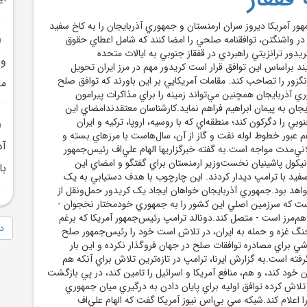
ور آمريکا ديروز سران ارمنستان و جمهوري آذربايجان را به کاخ سفيد
در واشنگتن، توافقنامه صلحي را امضا کنند که شامل اعطاي حقوق
ور ترانزيتي راهبردي در قفقاز جنوبي به ايالات متحده
وا
ند براساس اين توافق قرار است کريدور مهم در مرز ايران تحويل
نگزور را تصاحب ‌کند. مقامات آمريکايي بر اين باورند که توافق صلح
مأ
ي آذربايجان همچنين مي‌تواند زمينه را براي مذاکرات پيرامون
ان به پيمان ابراهيم فراهم نمايد.کارشناسان معتقدندامضاي اين
وبي را دگرکون کند؛ منطقه‌اي که با روسيه، اروپا، ترکيه و ايران
 عبور خطوط لوله نفت و گاز از آن، سال‌هاست با مرزهاي بسته و
آذ
ي‌مدت مواجه است.به گفته خبرگزاريها الهام علي‌اف رئيس‌جمهور
نيکول پاشينيان نخست‌وزير ارمنستان براي گفتگو و امضاي اين
با
يد با ترامپ ديدار کردند. اين چارچوب با هدف دستيابي به يک
واهد بود.جمهوري آذربايجان خواهان ايجاد يک کريدور حمل‌ونقل از
ست که سرزمين اصلي اين کشور را به جمهوري خودمختار نخجوان -
و هم‌مرز است - متصل کند.دونالد ترامپ رئيس‌جمهور آمريکا که برغم
دا
جنگ غزه و حمله به ايران، در تلاش است خود را رئيس‌جمهور صلح
شي براي مصادره توافقات صلح در جهان فروگذار نکرده و اين بار
رفته است.به گزارش ايرنا، ترامپ در تازه‌ترين تلاش براي آنکه هم
ن خود کند، و هم، منافع آمريکا و اسرائيل را تامين کند، در پي بازگشت
 تلاش کرده توافق اوليه براي پايان دادن به درگيري ميان جمهوري
را اعلام کند.شبکه سي بي‌اس نيوز آمريکا گفت که الهام علي‌اف