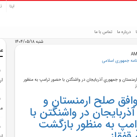
ایتا
تل
درباره ما
تماس با ما
شنبه 1404/05/18
عن
نامه جمهوری اسلامی
ار
افق صلح ارمنستان و
ذربايجان در واشنگتن با
مر
مپ به منظور بازگشت
 قفقاز
اي