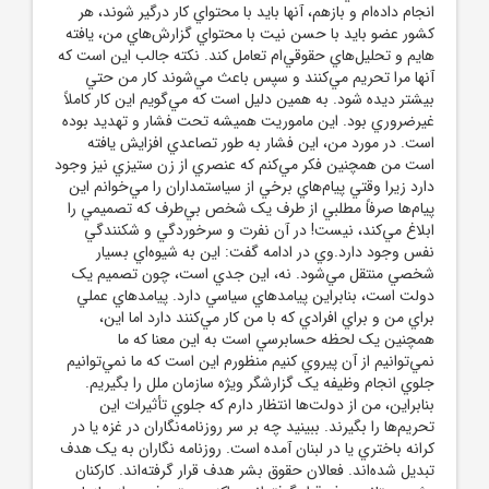
انجام داده‌ام و بازهم، آنها بايد با محتواي کار درگير شوند، هر
کشور عضو بايد با حسن نيت با محتواي گزارش‌هاي من، يافته
هايم و تحليل‌هاي حقوقي‌ام تعامل کند. نکته جالب اين است که
آنها مرا تحريم مي‌کنند و سپس باعث مي‌شوند کار من حتي
بيشتر ديده شود. به همين دليل است که مي‌گويم اين کار کاملاً
غيرضروري بود. اين ماموريت هميشه تحت فشار و تهديد بوده
است. در مورد من، اين فشار به طور تصاعدي افزايش يافته
است من همچنين فکر مي‌کنم که عنصري از زن ستيزي نيز وجود
دارد زيرا وقتي پيام‌هاي برخي از سياستمداران را مي‌خوانم اين
پيام‌ها صرفاً مطلبي از طرف يک شخص بي‌طرف که تصميمي را
ابلاغ مي‌کند، نيست! در آن نفرت و سرخوردگي و شکنندگي
نفس وجود دارد.وي در ادامه گفت: اين به شيوه‌اي بسيار
شخصي منتقل مي‌شود. نه، اين جدي است، چون تصميم يک
دولت است، بنابراين پيامدهاي سياسي دارد. پيامدهاي عملي
براي من و براي افرادي که با من کار مي‌کنند دارد اما اين،
همچنين يک لحظه حسابرسي است به اين معنا که ما
نمي‌توانيم از آن پيروي کنيم منظورم اين است که ما نمي‌توانيم
جلوي انجام وظيفه يک گزارشگر ويژه سازمان ملل را بگيريم.
بنابراين، من از دولت‌ها انتظار دارم که جلوي تأثيرات اين
تحريم‌ها را بگيرند. ببينيد چه بر سر روزنامه‌نگاران در غزه يا در
کرانه باختري يا در لبنان آمده است. روزنامه نگاران به يک هدف
تبديل شده‌اند. فعالان حقوق بشر هدف قرار گرفته‌اند. کارکنان