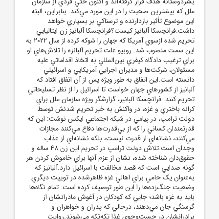
بشردوستانه هدف قرار گرفته‌اند و اکنون حتي فردي از سازمان
ملل که بيشترين صحبت را در اين مورد مي‌کند. بنابراين، البته
اين موضوع تأثير بازدارنده و ترسناکي بر بسياري خواهد
داشت.فرانچسکا آلبانيز کيست؟فرانچسکا آلبانيز زن ايتاليايي
تحريم شده ازسوي آمريکا که جهان را شوکه کرده از سال 2022 به
اين سمت منصوب شد. روبيو علت تحريم آلبانزه را تلاش‌هاي او
براي ترغيب دادگاه کيفري بين‌المللي به اتخاذ اقداماتي عليه
مسئولان، شرکت‌ها و مديران اجرايي آمريکايي و اسرائيلي
دانسته است.اين اتفاق به طور ويژه پس از آن اتفاق افتاد که
آلبانيز از کشورهاي جهان خواست تا اسرائيل را از نظر تسليحاتي
تحريم کنند. فرانچسکا آلبانيز، گزارشگر ويژه سازمان ملل براي
کرانه باختري و غزه، در واکنش به خبر تحريم شدنش توسط
دولت ترامپ، در پيامي در شبکه اجتماعي ايکس نوشت: اين که
قدرتمندان کساني را که از بي‌قدرت‌ها دفاع مي‌کنند مجازات
مي‌کنند، نشانه‌اي از قدرت نيست، بلکه نشانه‌اي از عذاب
وجدان است.تلاش دولت ترامپ در تحريم اين زن 48 ساله و
حقوق‌دان شناخته شده، نشان از عزم آنها براي خاموش کردن هر
گونه صدايي است که قصد مخالفت با اسرائيل دارد.آلبانيز که
به‌عنوان يک حامي براي اهالي غزه ظاهرشده در توييت ديگري
وضعيت جنگ‌زده‌ها را اين طور توصيف کرده است: تمام نگاه‌ها
بايد به غزه باشد؛ جايي که کودکان در آغوش مادرانشان از
گرسنگي جان مي‌دهند، درحالي که پدران و خواهران و
برادرانشان در جست‌وجوي غذا تکه‌تکه مي‌شوند.روايت