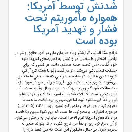
شدنش توسط آمريکا:
همواره مأموريتم تحت
فشار و تهديد آمریکا
بوده است
فرانچسکا آلبانيز، گزارشگر ويژه سازمان ملل در امور حقوق بشر در
اراضي اشغالي فلسطين در واکنش به تحريم‌هاي آمريکا عليه
خود گفت: «من تحت حمله هستم، مانند هر کسي که براي
حقيقت ايستادگي مي‌کند.»او در گفت‌وگو با شبکه تي آر تي
افزود: «اين فشارها در مقايسه با رنجي که فلسطيني‌ها متحمل
مي‌شوند، هيچ‌چيز نيست.» وي افزود: چرا کار من در مورد غزه
بايد ساکت شود؟ چون چيزي که در غزه درحال وقوع است، يک
نسل کشي است. حملات شخصي، آسيب به اعتبار، تهديدها و
اين واقعاً غيرمنتظره نبود اما غيرضروري بود.ايالات متحده با
تحريم کردن من درحال نقض کنوانسيون وين 1946 (1325ش)
در مورد امتيازات و مصونيت‌ها است که اين کنوانسيون بلافاصله
در دادگاه‌هاي آمريکا لازم الاجرا است، بنابراين به راحتي مي‌توان
از آن دفاع کرد زيرا واقعاً من کاري نکرده‌ام که بتواند منجر به
تحريم شود. بي‌خيال، منظورم اين است که من فقط کارم را