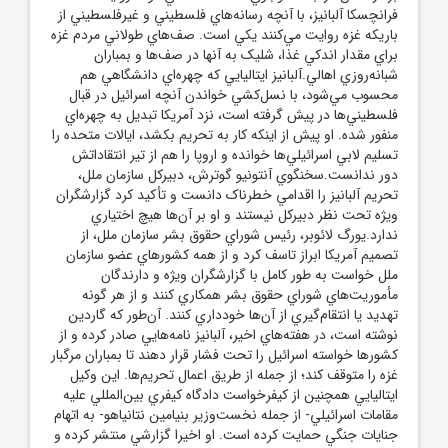
فرانچسکا آلبانيز، با آنچه رسانه‌هاي فلسطيني و غيرفلسطيني از
باريکه غزه روايت مي‌کنند يکي است. صف‌هاي طولاني مردم غزه
براي مقدار اندکي غذا، شليک به آنها در صف‌ها و بمباران
شبانه‌روزي اهالي.آلبانيز ايتاليايي که چهره‌اي دانشگاهي هم
محسوب مي‌شود، با نسل‌کشي خواندن آنچه اسرائيل در قبال
فلسطيني‌ها در پيش گرفته است، نزد آمريکا تبديل به چهره‌اي
منفور شده. او پيش از اينکه کار به تحريم بکشد، ايالات متحده را
تسليم لابي‌ اسرائيلي‌ها خوانده و اروپا را هم از تير انتقاداتش
دور ندانست.سخنگوي آنتونيو گوترش، دبيرکل سازمان ملل،
تحريم آلبانيز را اقدامي خطرناک دانست و تأکيد کرد گزارشگران
ويژه تحت نظر دبيرکل نيستند و او بر آن‌ها هيچ اختياري
ندارد.يورگ لائوبر، رئيس شوراي حقوق بشر سازمان ملل، از
تصميم آمريکا ابراز تاسف کرد و از همه کشورهاي عضو سازمان
ملل خواست به طور کامل با گزارشگران ويژه و دارندگان
مأموريت‌هاي شوراي حقوق بشر همکاري کنند و از هر گونه
تهديد يا انتقام‌گيري از آن‌ها خودداري کنند. آن‌طور که گاردين
نوشته است، در هفته‌هاي اخير، آلبانيز نامه‌هايي صادر کرده و از
کشورها خواسته اسرائيل را تحت فشار قرار دهند تا بمباران مرگبار
غزه را متوقف کند؛ از جمله از طريق اعمال تحريم‌ها. اين وکيل
ايتاليايي همچنين از کيفرخواست دادگاه کيفري بين‌المللي عليه
مقامات اسرائيلي- از جمله نخست‌وزير بنيامين نتانياهو- به اتهام
جنايات جنگي حمايت کرده است. او اخيرا گزارشي منتشر کرده و