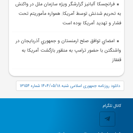
فرانچسکا آلبانيز گزارشگر ويژه سازمان ملل در واکنش
به تحريم شدنش توسط آمريکا: همواره مأموريتم تحت
فشار و تهديد آمریکا بوده است
امضاي توافق صلح ارمنستان و جمهوري آذربايجان در
واشنگتن با حضور ترامپ به منظور بازگشت آمريکا به
قفقاز
دانلود روزنامه جمهوری اسلامی شنبه 1404/05/18 شماره 13154
کانال تلگرام