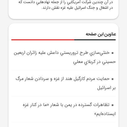
در آن چندين شرکت آمريکايي را از جمله نهادهايي دانست که
در اشغال و جنگ اسرائيل عليه غزه نقش دارند.
عناوین این صفحه
خنثي‌سازي طرح تروريستي داعش عليه زائران اربعين
حسيني در کربلاي معلي
حمايت مردم کارگيل هند از غزه و سردادن شعار مرگ
بر اسرائيل
تظاهرات گسترده در يمن با شعار «ما در کنار غزه
ايستاده‌ايم»