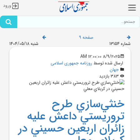
ورود
صفحه 9
شماره 13154
شنبه 1404/05/18
8/9/2025 12:00:00 AM
ارسال شده توسط
روزنامه جمهوری اسلامی
جهان
383 بازدید
خنثي‌سازي طرح
تروريستي داعش عليه
زائران اربعين حسيني در