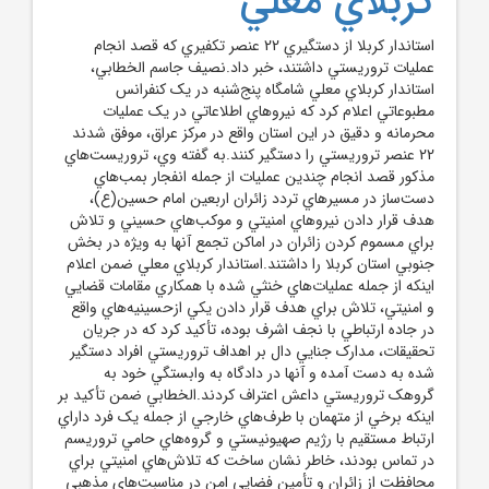
کربلاي معلي
استاندار کربلا از دستگيري 22 عنصر تکفيري که قصد انجام
عمليات تروريستي داشتند، خبر داد.نصيف جاسم الخطابي،
استاندار کربلاي معلي شامگاه پنج‌شنبه در يک کنفرانس
مطبوعاتي اعلام کرد که نيروهاي اطلاعاتي در يک عمليات
محرمانه و دقيق در اين استان واقع در مرکز عراق، موفق شدند
22 عنصر تروريستي را دستگير کنند.به گفته وي، تروريست‌هاي
مذکور قصد انجام چندين عمليات از جمله انفجار بمب‌هاي
دست‌ساز در مسيرهاي تردد زائران اربعين امام حسين(ع)،
هدف قرار دادن نيروهاي امنيتي و موکب‌هاي حسيني و تلاش
براي مسموم کردن زائران در اماکن تجمع آنها به ويژه در بخش
جنوبي استان کربلا را داشتند.استاندار کربلاي معلي ضمن اعلام
اينکه از جمله عمليات‌هاي خنثي شده با همکاري مقامات قضايي
و امنيتي، تلاش براي هدف قرار دادن يکي ازحسينيه‌هاي واقع
در جاده ارتباطي با نجف اشرف بوده، تأکيد کرد که در جريان
تحقيقات، مدارک جنايي دال بر اهداف تروريستي افراد دستگير
شده به دست آمده و آنها در دادگاه به وابستگي خود به
گروهک تروريستي داعش اعتراف کردند.الخطابي ضمن تأکيد بر
اينکه برخي از متهمان با طرف‌هاي خارجي از جمله يک فرد داراي
ارتباط مستقيم با رژيم صهيونيستي و گروه‌هاي حامي تروريسم
در تماس بودند، خاطر نشان ساخت که تلاش‌هاي امنيتي براي
محافظت از زائران و تأمين فضايي امن در مناسبت‌هاي مذهبي