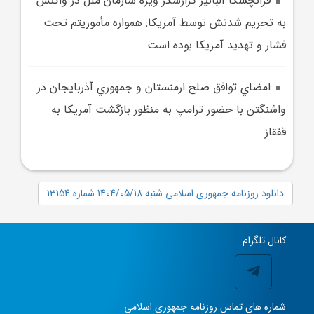
فرانچسکا آلبانيز گزارشگر ويژه سازمان ملل در واکنش
به تحريم شدنش توسط آمريکا: همواره مأموريتم تحت
فشار و تهديد آمریکا بوده است
امضاي توافق صلح ارمنستان و جمهوري آذربايجان در
واشنگتن با حضور ترامپ به منظور بازگشت آمريکا به
قفقاز
دانلود روزنامه جمهوری اسلامی شنبه 1404/05/18 شماره 13154
کانال تلگرام
شماره های تماس روزنامه جمهوری اسلامی