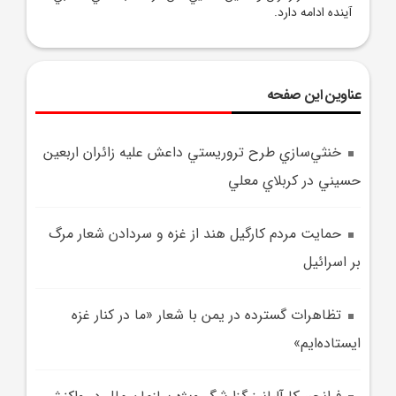
آينده ادامه دارد.
عناوین این صفحه
خنثي‌سازي طرح تروريستي داعش عليه زائران اربعين
حسيني در کربلاي معلي
حمايت مردم کارگيل هند از غزه و سردادن شعار مرگ
بر اسرائيل
تظاهرات گسترده در يمن با شعار «ما در کنار غزه
ايستاده‌ايم»