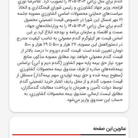
گندم براي سال زراعي 1404-1405 را تصويب کرد. غلامرضا نوري
قزلجه، وزير جهاد کشاورزي و رئيس شوراي قيمتگذاري و اتخاذ
سياست‌هاي حمايتي محصولات اساسي کشاورزي مصوبه جلسه
21 مهر امسال اين شورا در خصوص قيمت تضميني محصول
گندم براي سال زراعي 1404-1405 را به وزارتخانه‌هاي جهاد،
صمت و اقتصاد و سازمان برنامه و بودجه ابلاغ کرد.بر اين
اساس قيمت هر کيلوگرم گندم معمولي به تناسب کيفيت مندرج
در دستورالعمل اين مصوبه، 27 هزار و 500 تا 29 هزار و 500
تومان تعيين شده است. قيمت گندم دوروم 10 درصد بالاتر از
قيمت گندم معمولي خواهد بود.مطابق مصوبه مذکور، منابع
مورد نياز حق بيمه پايه سهم کشاورز (گندم ديم و آبي) براساس
بيمه‌نامه‌هاي صادره از طرف صندوق بيمه محصولات کشاورزي
(سطوح بيمه شده و حق بيمه توليدي سهم بيمه‌گذار) مستقل از
قيمت مصوب گندم و از محل رديف اعتبار خريد تضميني گندم
توسط دولت تأمين و همزمان با پرداخت مطالبات گندمکاران،
مطابق ليست ارسالي صندوق بيمه محصولات کشاورزي، به
حساب اين صندوق واريز مي‌شود.
عناوین این صفحه