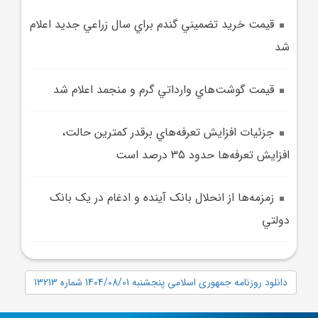
قيمت خريد تضميني گندم براي سال زراعي جديد اعلام
شد
قيمت گوشت‌‌هاي وارداتي گرم و منجمد اعلام شد
جزئيات افزايش تعرفه‌هاي برقدر کمترين حالت،
افزايش تعرفه‌ها حدود 35 درصد است
زمزمه‌ها از انحلال بانک آينده و ادغام در يک بانک
دولتي
دانلود روزنامه جمهوری اسلامی پنجشنبه 1404/08/01 شماره 13213