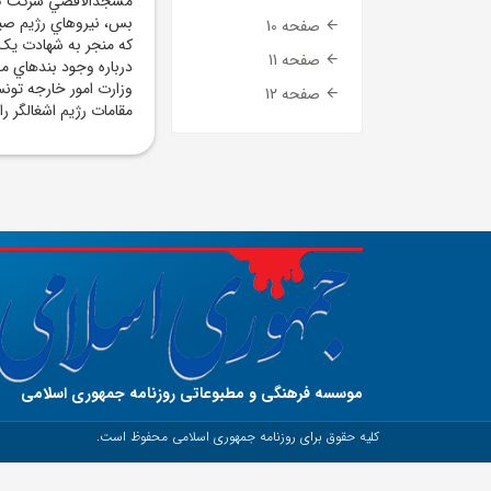
مسجدالاقصي شرکت کرد
بس، نيرو‌هاي رژيم صي
صفحه 10
که منجر به شهادت يک
صفحه 11
درباره وجود بند‌هاي م
وزارت امور خارجه تونس
صفحه 12
مقامات رژيم اشغالگر ر
موسسه فرهنگی و مطبوعاتی روزنامه جمهوری اسلامی
کلیه حقوق برای روزنامه جمهوری اسلامی محفوظ است.