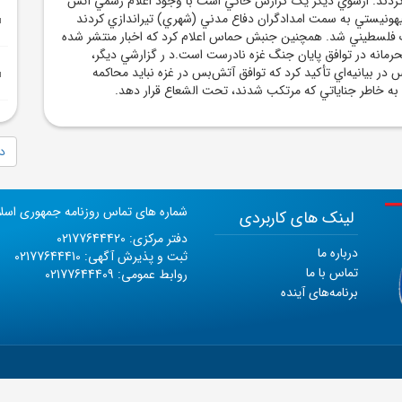
ند. ازسوي ديگر يک گزارش حاکي است با وجود اعلام رسمي آتش
هونيستي به سمت امدادگران دفاع مدني (شهري) تيراندازي کردند
 فلسطيني شد. همچنين جنبش حماس اعلام کرد که اخبار منتشر شده
حرمانه در توافق پايان جنگ غزه نادرست است.د ر گزارشي ديگر،
 در بيانيه‌اي تأکيد کرد که توافق آتش‌بس در غزه نبايد محاکمه
ا به خاطر جناياتي که مرتکب شدند، تحت الشعاع قرار دهد.
دا
شماره های تماس روزنامه جمهوری اسل
لینک های کاربردی
دفتر مرکزی: 02177644420
درباره ما
ثبت و پذیرش آگهی: 02177644410
تماس با ما
روابط عمومی: 02177644409
برنامه‌های آینده