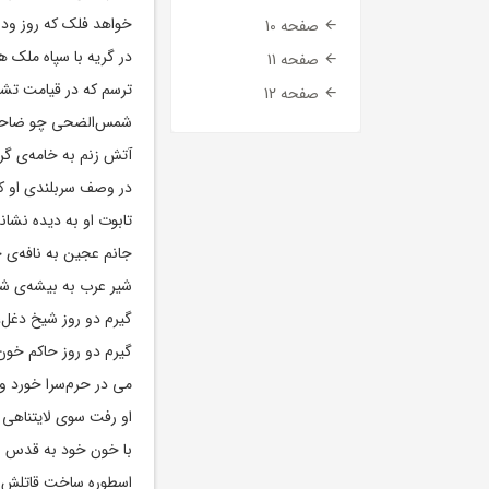
خواهد فلک که روز ودا
صفحه 10
در گریه با سپاه ملک 
صفحه 11
ترسم که در قیامت تش
صفحه 12
شمس‌الضحی چو ضاحیه
آتش زنم به خامه‌ی گر
در وصف سربلندی او ک
تابوت او به دیده نشا
جانم عجین به نافه‌ی ح
شیر عرب به بیشه‌ی ش
گیرم دو روز شیخ دغل،
گیرم دو روز حاکم خو
می در حرم‌سرا خورد و 
او رفت سوی لایتناهی که
با خون خود به قدس و
اسطوره ساخت قاتلش ا