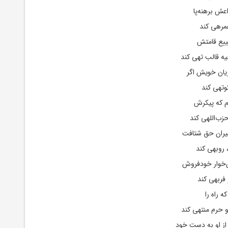
عش برهنه‌پا
همرهی کند
ییع قامتش
 قالب تهی کند
یان خویش اگر
وتهی کند
نم که پیکرش
زب‌اللهی کند
یران حق شتافت
 روبهی کند
ن‌خوار خودفروش
فربهی کند
 راه را
 حرم منتهی کند
ز او به دست خود