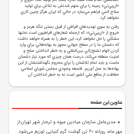
«ان‌پي‌تي» زمينه را براي متهم شدنش به تلاش براي توليد
سلاح اتمي فراهم مي‌سازد در حالي که ايران هرگز چنين کاري
نخواهد کرد.
رفتن به سوي تهديدهاي افراطي از قبيل بستن تنگه هرمز و
خروج از «ان‌پي‌تي»، که ازجمله شعارهاي افراطيون است نه‌تنها
مشکلي را حل نخواهد کرد، اين خطر را به همراه خواهد داشت
که دشمنان ما را در سطح جهاني مجهز به بهانه‌هائي براي وارد
کردن اتهام تشنج‌زائي بين‌المللي و به خطر انداختن صلح و
امنيت منطقه مي‌کند، درست همان چيزي که مورد نياز دشمنان
ماست و بايد تمام تلاشمان را براي محروم نگهداشتنشان از اين
بهانه‌ها به عمل آوريم. فلسفه وجودي مجلس شوراي اسلامي
حفاظت از منافع ملي کشور است نه به خطر انداختن آن.
عناوین این صفحه
مديرعامل سازمان ميادين ميوه و تره‌بار شهر تهران:از
مهر ماه، روزانه 60 تن گوشت گرم کنيايي توزيع مي‌شود