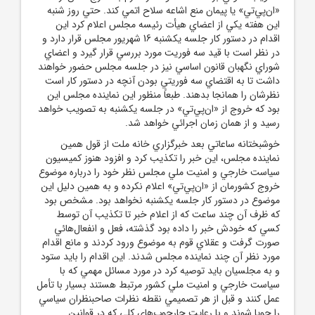
«ان‌پي‌تي» يا پيمان منع اشاعه سلاح اتمي کند. حتي روز شنبه
اين هفته يکي از اعضاي هيأت رئيسه مجلس اعلام کرد اين
اقدام در دستور کار جلسه يکشنبه 16 شهريور مجلس قرار دارد و
در نظر است با قيد سه فوريت مورد بررسي قرار گيرد و اعضاي
شوراي نگهبان قانون اساسي نيز در جلسه مجلس حضور خواهند
داشت تا به اقتضاي سه فوريتي بودن آنچه در دستور کار است
نظرشان را همانجا بدهند. طبعاً منظور اين نماينده مجلس اين
بود که خروج از «ان‌پي‌تي» در جلسه يکشنبه به تصويب خواهد
رسيد و از همان زمان اجرائي خواهد شد.
خوشبختانه ساعاتي بعد خبرگزاري خانه ملت از قول همين
نماينده مجلس، اين خبر را تکذيب کرد و افزود هنوز کميسيون
سياست خارجي و امنيت ملي مجلس نظر خود را درباره موضوع
خروج کشورمان از «ان‌پي‌تي» اعلام نکرده و به همين دليل اين
موضوع در دستور کار جلسه يکشنبه نخواهد بود. مشخص بود
که ظرف آن چند ساعت که از اعلام خبر تا تکذيب آن توسط
کسي که خودش خبر را داده بود گذشته، فعل و انفعال‌هائي
صورت گرفت و عقلاي قوم به موضوع ورود کردند و مانع اقدام
مورد نظر آن چند نماينده مجلس شدند. اين اقدام را بايد ستود
و به مجلسيان بايد توصيه کرد در مورد مسائل مهمي که با
سياست خارجي و امنيت ملي کشور مرتبط هستند بسيار با تأمل
عمل کنند و قبل از هر تصميمي نقطه ‌نظرات صاحبنظران سياسي
را جويا شوند و با رعايت چارچوب‌هاي کلي که در قوانين