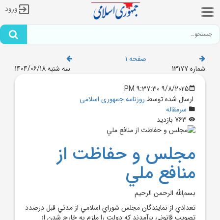
ورود
صفحه 1
شماره 13177
سه شنبه 1404/06/18
9/8/2025 9:37:30 PM
ارسال شده توسط
روزنامه جمهوری اسلامی
سرمقاله
763 بازدید
مجلس و حفاظت از
منافع ملي
بسم‌الله الرحمن الرحيم
تعدادي از نمايندگان مجلس شوراي اسلامي از مدتي قبل درصدد
تصويب قانوني برآمدند که دولت را ملزم به خارج شدن از