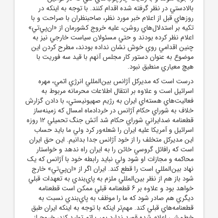
بالادستي در نظر گرفته شده اقدام کنند. با توجه به اينکه در
روزهاي قبل از اعلام خبر مورد نظر، صاحبنظران با صراحت و با
تکيه بر استدلال‌هاي روشن، عليه خروج کشورمان از «ان‌پي‌تي»
اعلام‌ نظر کرده بودند و حتي مسئولان سياست خارجي نيز به
چنين اقدامي روي خوش نشان نداده بودند، مطرح کردن اين
موضوع به عنوان دستور کار مجلس آنهم با قيد سه فوريت با
هيچ معياري منطبق نبود.
درست است که مديرکل آژانس بين‌المللي انرژي اتمي، مهره
اسرائيل است و علاوه بر انتقال اطلاعات محرمانه مربوط به
فعاليت‌هاي هسته‌اي ايران به رژيم صهيونيستي، با دادن گزارش
خلاف به شوراي حکام آژانس در خردادماه امسال که زمينه‌ساز
قطعنامه ضدايراني شوراي حکام شد آتش جنگ تحميلي 12 روزه
اسرائيل و آمريکا عليه ايران را شعله‌ور کرد ولي ما بايد حساب
اين مديرکل متخلف را از خود آژانس جدا بدانيم. اين حق ايران
است که رافائل گروسي خائن را به ايران راه ندهد و خواستار
محاکمه و مجازات او شود ولي نبايد رابطه خود با آژانس که يک
نهاد بين‌المللي است را قطع کند. ايران اگر از «ان‌پي‌تي» خارج
شود باز هم از نظر بين‌المللي ملزم به پاي‌بندي به تعهدات قبلي
خواهد بود و علاوه بر 6 قطعنامه قبلي ممکن است قطعنامه
ديگري هم صادر شود که ما را موظف به پاي‌بندي نسبت به
قطعنامه‌هاي قبلي کند. مهم‌تر اينکه با توجه به اينکه ايران طبق
خط‌مشي اعلام شده قصد ندارد بمب اتم توليد کند، خروج از