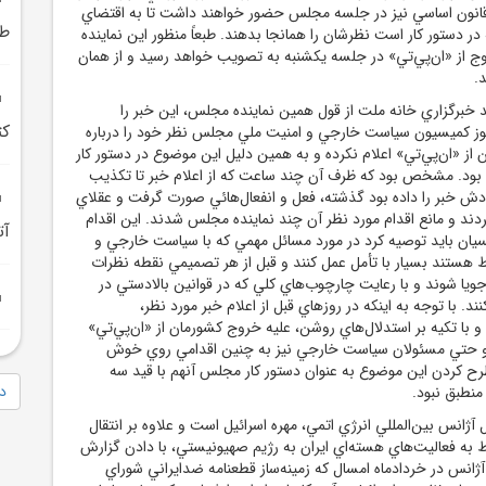
قانون اساسي نيز در جلسه مجلس حضور خواهند داشت تا به اقتضاي
طر
ر دستور کار است نظرشان را همانجا بدهند. طبعاً منظور اين نماينده
 از «ان‌پي‌تي» در جلسه يکشنبه به تصويب خواهد رسيد و از همان
.
 خبرگزاري خانه ملت از قول همين نماينده مجلس، اين خبر را
کت
وز کميسيون سياست خارجي و امنيت ملي مجلس نظر خود را درباره
ز «ان‌پي‌تي» اعلام نکرده و به همين دليل اين موضوع در دستور کار
بود. مشخص بود که ظرف آن چند ساعت که از اعلام خبر تا تکذيب
 خبر را داده بود گذشته، فعل و انفعال‌هائي صورت گرفت و عقلاي
ند و مانع اقدام مورد نظر آن چند نماينده مجلس شدند. اين اقدام
آت
لسيان بايد توصيه کرد در مورد مسائل مهمي که با سياست خارجي و
 هستند بسيار با تأمل عمل کنند و قبل از هر تصميمي نقطه ‌نظرات
ويا شوند و با رعايت چارچوب‌هاي کلي که در قوانين بالادستي در
ند. با توجه به اينکه در روزهاي قبل از اعلام خبر مورد نظر،
با تکيه بر استدلال‌هاي روشن، عليه خروج کشورمان از «ان‌پي‌تي»
د و حتي مسئولان سياست خارجي نيز به چنين اقدامي روي خوش
رح کردن اين موضوع به عنوان دستور کار مجلس آنهم با قيد سه
دا
منطبق نبود.
انس بين‌المللي انرژي اتمي، مهره اسرائيل است و علاوه بر انتقال
 به فعاليت‌هاي هسته‌اي ايران به رژيم صهيونيستي، با دادن گزارش
ژانس در خردادماه امسال که زمينه‌ساز قطعنامه ضدايراني شوراي