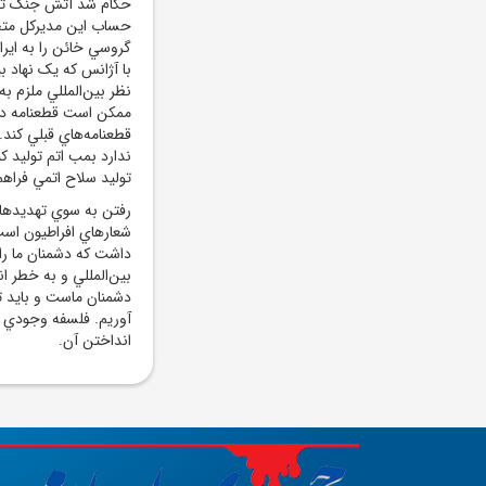
حساب اين مديرکل متخل
گروسي خائن را به ايرا
با آژانس که يک نهاد بي
ممکن است قطعنامه دي
قطعنامه‌هاي قبلي کند.
ندارد بمب اتم توليد ک
توليد سلاح اتمي فراهم
رفتن به سوي تهديدهاي 
شعارهاي افراطيون است 
داشت که دشمنان ما را 
بين‌المللي و به خطر 
دشمنان ماست و بايد تم
آوريم. فلسفه وجودي 
انداختن آن.