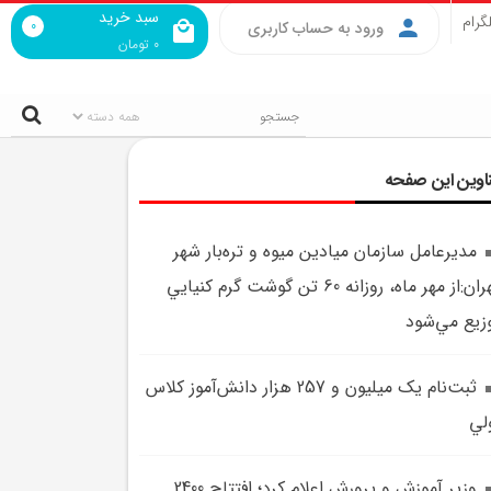
سبد خرید
گرام
0
ورود به حساب کاربری
0
تومان
اوین این صفحه
مديرعامل سازمان ميادين ميوه و تره‌بار شهر
تهران:از مهر ماه، روزانه 60 تن گوشت گرم کنيايي
زيع مي‌شود
ثبت‌نام يک ميليون و 257 هزار دانش‌آموز کلاس
لي
وزير آموزش و پرورش اعلام کرد؛ افتتاح 2400