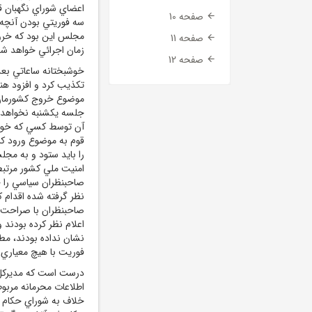
اعضاي شوراي نگهبان 
صفحه 10
سه فوريتي بودن آنچه د
مجلس اين بود که خروج
صفحه 11
زمان اجرائي خواهد شد
صفحه 12
خوشبختانه ساعاتي بعد
تکذيب کرد و افزود هن
موضوع خروج کشورمان ا
جلسه يکشنبه نخواهد 
آن توسط کسي که خودش
قوم به موضوع ورود کرد
را بايد ستود و به مج
امنيت ملي کشور مرتبط
صاحبنظران سياسي را ج
نظر گرفته شده اقدام کن
صاحبنظران با صراحت و 
اعلام‌ نظر کرده بودن
نشان نداده بودند، مط
فوريت با هيچ معياري 
درست است که مديرکل آژ
اطلاعات محرمانه مربوط
خلاف به شوراي حکام آ