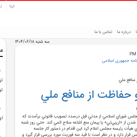
ایتا
تل
درباره ما
تماس با ما
سه شنبه 1404/06/18
عن
نامه جمهوری اسلامی
تو
حفاظت از منافع ملي
مجلس شوراي اسلامي از مدتي قبل درصدد تصويب قانوني برآمدند که
او
شدن از «ان‌پي‌تي» يا پيمان منع اشاعه سلاح اتمي کند. حتي روز شنبه
ي هيأت رئيسه مجلس اعلام کرد اين اقدام در دستور کار جلسه
يور مجلس قرار دارد و در نظر است با قيد سه فوريت مورد بررسي قرار گيرد و