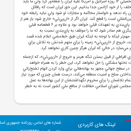
حکام شد آتش جنگ تحميلي 12 روزه اسرائيل و آمريکا عليه ايران را شعله‌ور کرد ولي ما بايد
ف را از خود آژانس جدا بدانيم. اين حق ايران است که رافائل
ن راه ندهد و خواستار محاکمه و مجازات او شود ولي نبايد رابطه خود
ن‌المللي است را قطع کند. ايران اگر از «ان‌پي‌تي» خارج شود باز هم از
نظر بين‌المللي ملزم به پاي‌بندي به تعهدات قبلي خواهد بود و علاوه بر 6 قطعنامه قبلي
گري هم صادر شود که ما را موظف به پاي‌بندي نسبت به
 مهم‌تر اينکه با توجه به اينکه ايران طبق خط‌مشي اعلام شده قصد
ند، خروج از «ان‌پي‌تي» زمينه را براي متهم شدنش به تلاش براي
 مي‌سازد در حالي که ايران هرگز چنين کاري نخواهد کرد.
افراطي از قبيل بستن تنگه هرمز و خروج از «ان‌پي‌تي»، که ازجمله
نه‌تنها مشکلي را حل نخواهد کرد، اين خطر را به همراه خواهد
در سطح جهاني مجهز به بهانه‌هائي براي وارد کردن اتهام تشنج‌زائي
انداختن صلح و امنيت منطقه مي‌کند، درست همان چيزي که مورد نياز
ام تلاشمان را براي محروم نگهداشتنشان از اين بهانه‌ها به عمل
مجلس شوراي اسلامي حفاظت از منافع ملي کشور است نه به خطر
شماره های تماس روزنامه جمهوری اسل
لینک های کاربردی