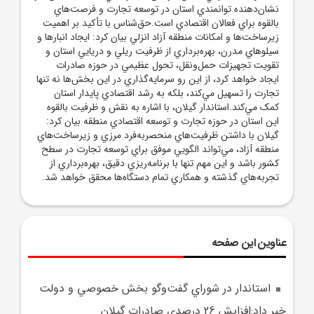
نشان‌دهنده توانمندي استان در توسعه تجارت و فرصت‌هاي
بالقوه براي فعالان اقتصادي است.حق‌شناس با تأکيد بر اهميت
زيرساخت‌ها و امکانات منطقه آزاد انزلي بيان کرد: ايجاد انبارها و
سيلوهاي مدرن، بهره‌برداري از ظرفيت ريلي و دريايي استان و
تقويت تجهيزات حمل‌ونقل، تحول عظيمي در حوزه صادرات
ايجاد خواهد کرد، از اين رو سرمايه‌گذاري در اين بخش‌ها نه تنها
تجارت را تسهيل مي‌کند، بلکه به رشد اقتصادي پايدار استان
کمک مي‌کند.استاندار گيلان، با اشاره به نقش و ظرفيت بالقوه
اين استان در حوزه تجارت و توسعه اقتصادي منطقه بيان کرد:
گيلان با داشتن ظرفيت‌هاي منحصربه‌فرد مرزي و زيرساخت‌هاي
منطقه آزاد، مي‌تواند الگويي موفق براي توسعه تجارت در سطح
کشور باشد و اين مهم تنها با برنامه‌ريزي دقيق، بهره‌برداري از
تجربه‌هاي گذشته و همکاري تمام دستگاه‌ها محقق خواهد شد.
عناوین این صفحه
استاندار در شوراي گفت‌وگو بخش خصوصي و دولت
خبر داد:افزايش 26 درصدي صادرات گيلان