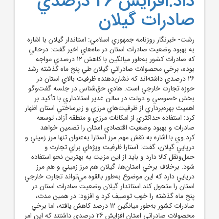
داد:افزايش 26 درصدي
صادرات گيلان
رشت- خبرنگار روزنامه جمهوري اسلامي: استاندار گيلان با اشاره
به بهبود وضعيت صادرات استان در ماه‌هاي اخير گفت: درحالي
که صادرات کشور به‌طور ميانگين با کاهش 12 درصدي مواجه
بوده، برخي محصولات صادراتي گيلان طي پنج ماه گذشته رشد
26 درصدي داشته‌اند که نشان‌دهنده ظرفيت بالاي استان در
حوزه تجارت خارجي است. هادي حق‌شناس در جلسه گفت‌وگو
بخش خصوصي و دولت در سالن غدير استانداري با تأکيد بر
اهميت بهره‌برداري از ظرفيت‌هاي مرزي و زيرساختي استان اظهار
کرد: استفاده حداکثري از امکانات مرزي و منطقه آزاد، توسعه
صادرات و بهبود وضعيت اقتصادي استان را تضمين خواهد
کرد.وي با اشاره به نقش مهم مرز آستارا به‌عنوان تنها مرز زميني و
دريايي گيلان، گفت: آستارا ظرفيت ويژه‌اي براي تجارت و
حمل‌ونقل کالا دارد و بايد از اين مزيت به بهترين نحو استفاده
شود. برخلاف برخي استان‌ها، گيلان هم مرز زميني و هم مرز
دريايي دارد که اين موضوع به‌طور بالقوه مي‌تواند تجارت خارجي
استان را متحول کند.استاندار گيلان وضعيت صادرات استان در
پنج ماه گذشته را خوب توصيف کرد و افزود: در همين مدت،
صادرات کشور به‌طور ميانگين 12 درصد کاهش يافته، اما برخي
محصولات صادراتي استان افزايش 26 درصدي داشتند که اين امر