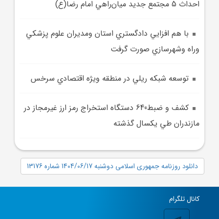
احداث 5 مجتمع‌ جديد ميان‌راهي امام رضا(ع)
با هم افزايي دادگستري استان ومديران علوم پزشکي
وراه وشهرسازي صورت گرفت
توسعه شبکه ريلي در منطقه ويژه اقتصادي سرخس
کشف و ضبط640 دستگاه استخراج رمز ارز غيرمجاز در
مازندران طي يکسال گذشته
دانلود روزنامه جمهوری اسلامی دوشنبه 1404/06/17 شماره 13176
کانال تلگرام