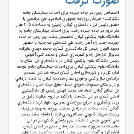
صورت گرفت
اختصاص زمين در جاده جيرده براي احداث بيمارستان جامع
رشترشت- خبرنگار روزنامه جمهوري اسلامي: طي مراسمي با
حضور رئيس کل دادگستري گيلان، زميني به مساحت 425 هزار
متر مربع در جاده جيرده رشت براي احداث بيمارستان جامع به
دانشگاه علوم پزشکي گيلان تخصيص يافت.اين زمين در جاده
جيرده، جنب راه ‌آهن رشت طي نشستي سه‌جانبه با حضور
مجيد الهيان رئيس کل دادگستري گيلان، محمد مهدي عليزاده
مديرکل اداره‌کل راه و شهرسازي استان و محمد تقي آشوبي
رئيس دانشگاه علوم پزشکي گيلان در دادگستري کل استان به
دانشگاه علوم پزشکي گيلان براي احداث بيمارستان جامع توسط
اداره کل راه و شهرسازي استان گيلان تعرفه شد.اين تصميم
براساس نياز واقعي و فوري نظام سلامت گيلان به تخت درماني
و در راستاي مصوبات شوراي حفظ حقوق بيت المال دادگستري
کل استان گيلان اتخاذ شد.مجيد الهيان رئيس کل دادگستري
استان گيلان در اين نشست با تأکيد بر لزوم نظارت دقيق بر
روند واگذاري و اجراي پروژه‌هاي عمراني، اظهار کرد: دادگستري
گيلان آماده است تا در مراحل مختلف پروژه، به ويژه در زمينه
رعايت مقررات قانوني، همکاري‌هاي لازم را داشته باشد.محمد
تقي آشوبي رئيس دانشگاه علوم پزشکي گيلان نيز در اين
نشست به ضرورت ساخت بيمارستان جامع در استان گيلان
اشاره کرد و گفت: اين بيمارستان با توجه به کمبود تخت‌هاي