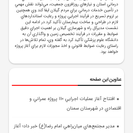
درماني استان و نيازهاي روزافزون جمعيت، مي‌تواند نقش مهمي
در تأمين خدمات درماني براي مردم گيلان ايفا کند.وي همچنين
بر لزوم تسريع در فرآيند اجرايي پروژه و رعايت استانداردهاي
لازم در طراحي و ساخت بيمارستان تأکيد کرد.در ادامه اين
نشست مديرکل راه و شهرسازي گيلان بر اهميت اجراي دقيق
ضوابط و مقررات در فرآيند تخصيص زمين و واگذاري آن به
دانشگاه علوم پزشکي تأکيد کرد.به گفته وي، تمام تلاش‌ها در
راستاي رعايت ضوابط قانوني و اخذ مجوزات لازم براي آغاز پروژه
خواهد بود.
عناوین این صفحه
افتتاح آغاز عمليات اجرايي 110 پروژه عمراني و
اقتصادي در شهرستان سمنان
مدير مجتمع‌هاي ميان‌راهي امام رضا(ع) خبر داد؛ آغاز