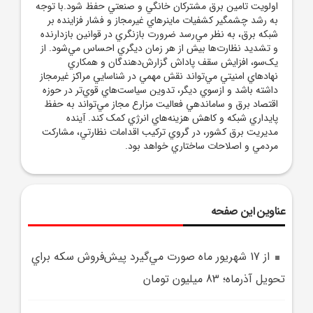
اولويت تامين برق مشترکان خانگي و صنعتي حفظ شود.با توجه
به رشد چشمگير کشفيات ماينرهاي غيرمجاز و فشار فزاينده بر
شبکه برق، به نظر مي‌رسد ضرورت بازنگري در قوانين بازدارنده
و تشديد نظارت‌ها بيش از هر زمان ديگري احساس مي‌شود. از
يک‌سو، افزايش سقف پاداش گزارش‌دهندگان و همکاري
نهادهاي امنيتي مي‌تواند نقش مهمي در شناسايي مراکز غيرمجاز
داشته باشد و ازسوي ديگر، تدوين سياست‌هاي قوي‌تر در حوزه
اقتصاد برق و ساماندهي فعاليت مزارع مجاز مي‌تواند به حفظ
پايداري شبکه و کاهش هزينه‌هاي انرژي کمک کند. آينده
مديريت برق کشور، در گروي ترکيب اقدامات نظارتي، مشارکت
مردمي و اصلاحات ساختاري خواهد بود.
عناوین این صفحه
از 17 شهريور ماه صورت مي‌گيرد پيش‌فروش سکه براي
تحويل آذرماه؛ 83 ميليون تومان