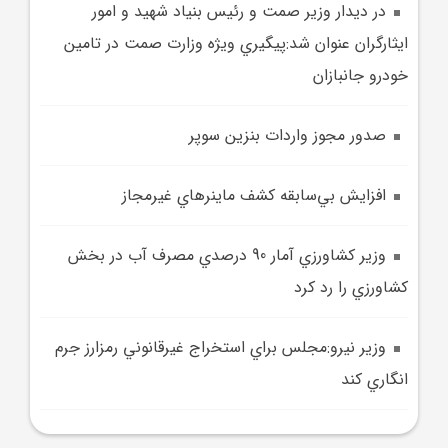
در ديدار وزير صمت و رئيس بنياد شهيد و امور
ايثارگران عنوان شد:پيگيري ويژه وزارت صمت در تامين
خودرو جانبازان
صدور مجوز واردات بنزين سوپر
افزايش بي‌سابقه کشف ماينرهاي غيرمجاز
وزير کشاورزي آمار 90 درصدي مصرف آب در بخش
کشاورزي را رد کرد
وزير نيرو:مجلس براي استخراج غيرقانوني رمزارز جرم
انگاري کند