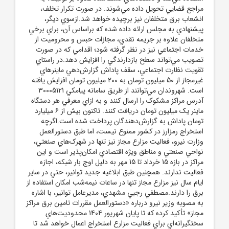
مراجع قضايي تحويل داده مي‌شوند. در صورت تکرار تخلف،
انشعاب برق متخلفان نيز برچيده خواهد شد.ازسوي ديگر،
پيشنهادي به مجلس ارائه داده شده که براساس آن، براي برخي
متخلفان علاوه بر جريمه نقدي، مجازات حبس و محروميت از
خدمات اجتماعي نيز در نظر گرفته شود؛ اقدامي که در صورت
تصويب مي‌تواند سطح بازدارندگي را افزايش دهد.در راستاي
تقويت نظارت اجتماعي، سقف پاداش گزارش‌دهي ماينرهاي
غيرمجاز از 50 ميليون تومان به 200 ميليون تومان افزايش يافته
است. شهروندان مي‌توانند از طريق سامانه پيامکي 30005121
آدرس مراکز مشکوک را ارسال کنند و به ازاي معرفي هر دستگاه
ماينر يک ميليون تومان دريافت کنند. تاکنون بيش از 6 ميليارد
تومان پاداش به گزارش‌دهندگان پرداخت شده است.اگرچه
استخراج رمزارز در کشور ممنوع نيست، اما طبق دستورالعمل
وزارت نيرو، فعاليت مزارع مجاز نيز تنها در شهرک‌هاي صنعتي،
نواحي صنعتي و مناطق ويژه اقتصادي امکان‌پذير است و اين
مراکز در بازه 15 خرداد تا 15 مهر به دليل اوج بار شبکه، اجازه
فعاليت ندارند. همچنين طبق ابلاغيه جديد توانير، حتي در ساير
ايام سال نيز مزارع مجاز تنها در ساعات نيمه‌شب امکان استفاده از
برق را دارند.مصطفي رجبي مشهدي، مديرعامل توانير، با اشاره
به مصوبه وزير نيرو درباره «دستورالعمل مقررات تامين برق مراکز
مجاز» تأکيد کرده که تا پايان شهريور 1404 محدوديت‌هاي
سختگيرانه‌اي براي فعاليت مزارع استخراج اعمال خواهد شد تا