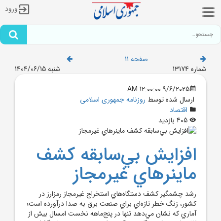
ورود
صفحه 11
شماره 13174
شنبه 1404/06/15
9/6/2025 12:00:00 AM
ارسال شده توسط
روزنامه جمهوری اسلامی
اقتصاد
405 بازدید
افزايش بي‌سابقه کشف
ماينرهاي غيرمجاز
رشد چشمگير کشف دستگاه‌هاي استخراج غيرمجاز رمزارز در
کشور، زنگ خطر تازه‌اي براي صنعت برق به صدا درآورده است؛
آماري که نشان مي‌دهد تنها در پنج‌ماهه نخست امسال بيش از