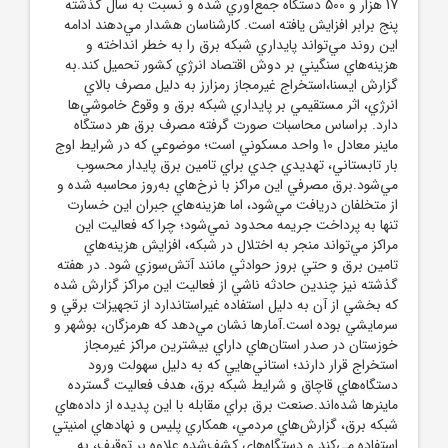
17 هزار و 500 دستگاه جمع‌آوري شده و نسبت به سال گذشته
پنج برابر افزايش يافته است. کارشناسان هشدار مي‌دهند ادامه
اين روند مي‌تواند پايداري شبکه برق را به خطر انداخته و
هزينه‌هاي سنگيني بر دوش اقتصاد انرژي کشور تحميل کند.به
گزارش ايسنا،استخراج غيرمجاز رمزارز به دليل مصرف بالاي
انرژي، اثر مستقيمي بر پايداري شبکه برق و وقوع خاموشي‌ها
دارد. براساس محاسبات صورت گرفته مصرف برق هر دستگاه
ماينر معادل 10 واحد مسکوني است؛ موضوعي که در شرايط اوج
بار تابستاني، تهديدي جدي براي تامين برق پايدار محسوب
مي‌شود.برق مصرفي اين مراکز با نرخ‌هاي به‌روز محاسبه شده و
از متخلفان دريافت مي‌شود، اما هزينه‌هاي جبران اين خسارت
تنها به پرداخت جريمه محدود نمي‌شود؛ چرا که فعاليت اين
مراکز مي‌تواند منجر به اختلال در شبکه، افزايش هزينه‌هاي
تامين برق و حتي بروز حوادثي مانند آتش‌سوزي شود. در هفته
گذشته نيز چندين حادثه ناشي از فعاليت اين مراکز گزارش شده
که بخشي از آن به دليل استفاده غيراستاندارد از تجهيزات برقي و
سرمايشي بوده است.آمارها نشان مي‌دهد که هرمزگان، بوشهر و
خوزستان در صدر استان‌هاي داراي بيشترين مراکز غيرمجاز
استخراج قرار دارند؛ استاني‌هايي که به دليل سهولت ورود
دستگاه‌هاي قاچاق و شرايط شبکه برق، هدف فعاليت گسترده
ماينرها شده‌اند.صنعت برق براي مقابله با اين پديده از داده‌هاي
شبکه برق، گزارش‌هاي مردمي، همکاري پليس و نهادهاي امنيتي
استفاده مي‌کند و دستگاه‌هاي کشف‌شده علاوه بر توقيف، به