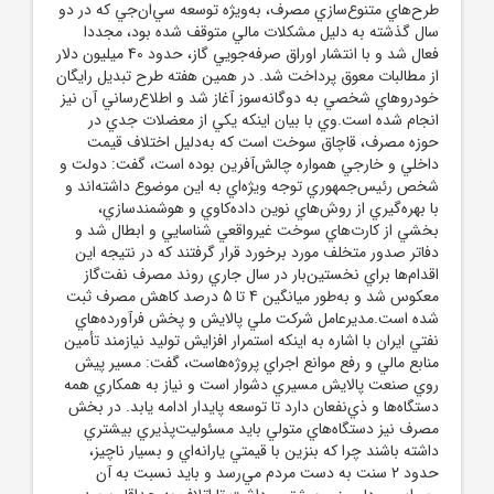
طرح‌هاي متنوع‌سازي مصرف، به‌ويژه توسعه سي‌ان‌جي که در دو
سال گذشته به دليل مشکلات مالي متوقف شده بود، مجددا
فعال شد و با انتشار اوراق صرفه‌جويي گاز، حدود 40 ميليون دلار
از مطالبات معوق پرداخت شد. در همين هفته طرح تبديل رايگان
خودرو‌هاي شخصي به دوگانه‌سوز آغاز شد و اطلاع‌رساني آن نيز
انجام شده است.وي با بيان اينکه يکي از معضلات جدي در
حوزه مصرف، قاچاق سوخت است که به‌دليل اختلاف قيمت
داخلي و خارجي همواره چالش‌آفرين بوده است، گفت: دولت و
شخص رئيس‌جمهوري توجه ويژه‌اي به اين موضوع داشته‌اند و
با بهره‌گيري از روش‌هاي نوين داده‌کاوي و هوشمندسازي،
بخشي از کارت‌هاي سوخت غيرواقعي شناسايي و ابطال شد و
دفاتر صدور متخلف مورد برخورد قرار گرفتند که در نتيجه اين
اقدام‌ها براي نخستين‌بار در سال جاري روند مصرف نفت‌گاز
معکوس شد و به‌طور ميانگين 4 تا 5 درصد کاهش مصرف ثبت
شده است.مديرعامل شرکت ملي پالايش و پخش فرآورده‌هاي
نفتي ايران با اشاره به اينکه استمرار افزايش توليد نيازمند تأمين
منابع مالي و رفع موانع اجراي پروژه‌هاست، گفت: مسير پيش
روي صنعت پالايش مسيري دشوار است و نياز به همکاري همه
دستگاه‌ها و ذي‌نفعان دارد تا توسعه پايدار ادامه يابد. در بخش
مصرف نيز دستگاه‌هاي متولي بايد مسئوليت‌پذيري بيشتري
داشته باشند چرا که بنزين با قيمتي يارانه‌اي و بسيار ناچيز،
حدود 2 سنت به دست مردم مي‌رسد و بايد نسبت به آن