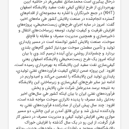
درحال پيگيري است.محمدصادق عظيمي‌فر در حاشيه آيين
بهره‌برداري از طرح ارتقاي کيفي نفت سفيد پالايشگاه اصفهان
(KHT) در جمع خبرنگاران با اشاره به مجموعه‌اي از اقدام‌هاي
گسترده انجام‌شده در صنعت پالايش کشور طي ماه‌هاي اخير،
گفت: امروز در سايه اجراي طرح‌هاي زيست‌محيطي، پروژه‌هاي
افزايش ظرفيت و کيفيت توليد، توسعه زيرساخت‌هاي انتقال و
ذخيره‌سازي و همچنين مديريت مصرف و مقابله با قاچاق
سوخت، صنعت پالايش کشور توانسته است در مسير پايداري
توليد و تأمين مطمئن سوخت موردنياز کشور گام‌هاي بلندي
بردارد و چشم‌انداز روشني براي آينده ترسيم کند.وي با بيان
اينکه امروز يک طرح زيست‌محيطي پالايشگاه اصفهان يعني
کيفي‌سازي نفت سفيد اين پالايشگاه به بهره‌برداري رسيده است،
افزود: اين پروژه ضمن ارتقاي کيفيت فرآورده‌هاي نفتي توليدي،
پايداري توليد اين پالايشگاه را تضمين مي‌کند و اميدواريم در
ادامه نيز ساير طرح‌هاي کيفي‌سازي و زيرساختي اين پالايشگاه
به نتيجه برسد.مديرعامل شرکت ملي پالايش و پخش
فرآورده‌هاي نفتي ايران با بيان اينکه کشور طي سال‌هاي اخير
به‌دليل رشد مصرف با پديده ناترازي سوخت مواجه شده است،
افزود: چند سال پيش ايران از صادرکننده فرآورده‌هاي نفتي به
واردکننده تبديل شد و براي فائق آمدن بر اين چالش، دو مسير
موازي يعني افزايش توليد کيفي و مديريت مصرف در دستور کار
قرار گرفت، از اين رو در يک سال گذشته با افزايش خوراک
پالايشگاه‌هاي موجود و راه‌اندازي برخي واحد‌هاي جديد، روزانه