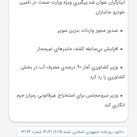
ايثارگران عنوان شد:پيگيري ويژه وزارت صمت در تامين
خودرو جانبازان
صدور مجوز واردات بنزين سوپر
افزايش بي‌سابقه کشف ماينرهاي غيرمجاز
وزير کشاورزي آمار 90 درصدي مصرف آب در بخش
کشاورزي را رد کرد
وزير نيرو:مجلس براي استخراج غيرقانوني رمزارز جرم
انگاري کند
دانلود روزنامه جمهوری اسلامی شنبه 1404/06/15 شماره 13174