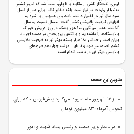
ليتري نفت‌گاز ناشي از مقابله با قاچاق، سبب شد که امروز کشور
نه‌تنها از واردات بي‌نياز شود، بلکه ذخاير کافي براي عبور از فصل
سرد سال نيز در اختيار داشته باشد.وي همچنين با اشاره به
افزايش ظرفيت پالايشي کشور گفت: امسال نسبت به سال
گذشته به‌طور ميانگين 100 هزار بشکه در روز افزايش خوراک
پالايشگاه‌ها را داشته‌ايم و با تکميل پروژه‌هاي در دست اجرا، تا
پايان امسال حداقل 180 هزار بشکه ديگر نيز به ظرفيت پالايشي
کشور اضافه مي‌شود و تا پايان دولت چهاردهم طرح‌هاي
پالايشي ديگر نيز در دست اقدام است.
عناوین این صفحه
از 17 شهريور ماه صورت مي‌گيرد پيش‌فروش سکه براي
تحويل آذرماه؛ 83 ميليون تومان
در ديدار وزير صمت و رئيس بنياد شهيد و امور