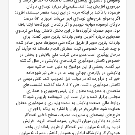
وسواس و دلسوزي بيشتري داشت تا اتلاف به حداقل برسد و
بهره‌وري افزايش پيدا کند.عظيمي‌فر درباره نوسازي ناوگان
فرسوده با تأکيد بر اينکه مردم در اين زمينه مقصر نيستند، افزود:
اگر به‌موقع طرح‌هاي نوسازي اجرا مي‌شد امروز با 53 درصد
ناوگان فرسوده مواجه نبوديم و اگر راندمان نيروگاه‌ها ارتقا يافته
بود، سهم مصرف فرآورده‌ها در اين بخش کاهش پيدا مي‌کرد.وي
همچنين درباره آخرين وضع واردات بنزين سوپر گفت: براي
واردات بنزين سوپر از طريق درگاه ملي مجوزها، مجوز صادر شده
و چند شرکت خصوصي ثبت سفارش انجام داده‌اند که فرآيند آن
درحال پيگيري است.مديرعامل شرکت ملي پالايش و پخش در
خصوص کاهش سودآوري شرکت‌هاي پالايشي در سال گذشته
نيز گفت: بخشي از اين موضوع به دليل افت حاشيه سود
پالايشي در بازار‌هاي جهاني بود، اما در داخل نيز شيوه‌نامه
خوراک و فرآورده که در دولت قبل تصويب شد، نقش مهمي در
کاهش سودآوري داشت. طي 7 تا 8 ماه گذشته نشست‌هاي
متعددي با محوريت معاون اول رئيس‌جمهوري و همکاري
مجلس برگزار شده و قرار است اين شيوه‌نامه بازبيني شود تا
روابط مالي صنعت پالايش به سمت پايداري و سودآوري معقول
هدايت شود.عظيمي‌فر در پايان با اشاره به اينکه با اجراي
طرح‌هاي توسعه‌اي و مديريت مصرف، سطح ذخاير نفت‌گاز
کشور به بالاترين ميزان تاريخي رسيده است، افزود: افزايش
توليد روزانه 5 ميليون ليتر نفت‌گاز از طريق راه‌اندازي واحد
هيدروکراکر پالايشگاه آبادان و همزمان کاهش مصرف 5 ميليون