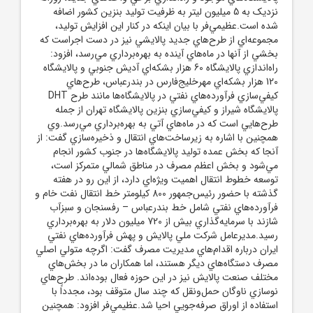
نزديک به 5 ميليون ليتر به ظرفيت توليد بنزين کشور اضافه
شده است.عظيمي‌فر با بيان اينکه در کنار اين افزايش توليد،
مجموعه‌اي از طرح‌هاي جديد پالايشي نيز در دست اجراست که
بخشي از آنها در ماه‌هاي آينده به بهره‌برداري مي‌رسد، افزود:
راه‌اندازي پالايشگاه 60 هزار بشکه‌اي آديش جنوبي و پالايشگاه
120 هزار بشکه‌اي مهرخليج‌فارس در بندرعباس، طرح‌هاي
کيفي‌سازي فرآورده‌هاي نفتي در پالايشگاه‌ها مانند طرح DHT
پالايشگاه شيراز و کيفي‌سازي بنزين پالايشگاه تهران از جمله
طرح‌هايي است که در ماه‌هاي آتي به بهره‌برداري مي‌رسد.وي
همچنين با اشاره به زيرساخت‌هاي انتقال و ذخيره‌سازي گفت: از
آنجا که بخش عمده توليد پالايشگاه‌ها در جنوب کشور انجام
مي‌شود و بخش اعظم مصرف در مناطق شمالي متمرکز است،
توسعه خطوط انتقال اهميت ويژه‌اي دارد، از اين رو در هفته
گذشته با حضور رئيس‌جمهور 800 کيلومتر خط انتقال نفت خام و
فرآورده‌هاي نفتي شامل خط بندرعباس – رفسنجان و سبزآب
شازند با سرمايه‌گذاري بيش از 720 ميليون دلار به بهره‌برداري
رسيد.مديرعامل شرکت ملي پالايش و پهش فرآورده‌هاي نفتي
ايران درباره اقدام‌هاي مديريت مصرف گفت: اگرچه متولي اصلي
مصرف دستگاه‌هاي ديگر هستند، اما همکاران ما در بخش‌هاي
مختلف صنعت پالايش نيز در اين حوزه فعال بوده‌اند. طرح‌هاي
نوسازي ناوگان حمل‌ونقل که چند سال متوقف بود، مجدداً با
استفاده از اوراق صرفه‌جويي احيا شد.عظيمي‌فر افزود: همچنين