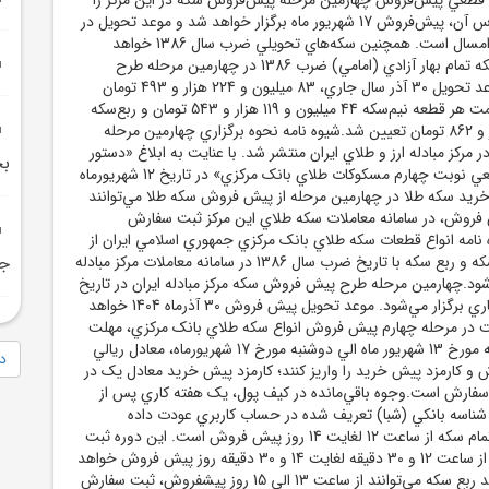
اعلام کرد که براين اساس آن، پيش‌فروش 17 شهريور ماه برگزار خواهد شد و موعد تحويل در
اين مرحله، سي‌ام آذر امسال است. همچنين سکه‌هاي تحويلي ضرب سال 1386 خواهد
بود.قيمت هر قطعه سکه تمام بهار آزادي (امامي) ضرب 1386 در چهارمين مرحله طرح
پيش‌فروش سکه با موعد تحويل 30 آذر سال جاري، 83 ميليون و 224 هزار و 493 تومان
اعلام شد. همچنين قيمت هر قطعه نيم‌سکه 44 ميليون و 119 هزار و 543 تومان و ربع‌سکه
25 ميليون و 775 هزار و 862 تومان تعيين شد.شيوه نامه نحوه برگزاري چهارمين مرحله
رکز مبادله ارز و طلاي ايران منتشر شد. با عنايت به ابلاغ «دستور
بخ
العمل پيش فروش قطعي نوبت چهارم مسکوکات طلاي بانک مرکزي» در تاريخ 12 شهريورماه
ش خريد سکه طلا در چهارمين مرحله از پيش فروش سکه طلا مي‌توانند
فروش، در سامانه معاملات سکه طلاي اين مرکز ثبت سفارش
 نامه انواع قطعات سکه طلاي بانک مرکزي جمهوري اسلامي ايران از
جمله تمام ‏سکه، نيم ‏سکه و ربع‏ سکه با تاريخ ضرب سال 1386 در سامانه معاملات مرکز مبادله
جر
د.چهارمين مرحله طرح پيش فروش سکه مرکز مبادله ايران در تاريخ
17 شهريور1404 سال جاري برگزار مي‌شود. موعد تحويل پيش فروش 30 آذرماه 1404 خواهد
ت در مرحله چهارم پيش فروش انواع سکه طلاي بانک مرکزي، مهلت
دارند که از روز پنج‌شنبه مورخ 13 شهريور ماه الي دوشنبه مورخ 17 شهريورماه، معادل ريالي
دا
ش و کارمزد پيش خريد را واريز کنند؛ کارمزد پيش خريد معادل يک در
 ارزش سفارش است.وجوه باقي‌مانده در کيف پول، يک هفته کاري پس از
اسه بانکي (شبا) تعريف شده در حساب کاربري عودت داده
مي‌شود.ثبت سفارش تمام سکه از ساعت 12 لغايت 14 روز پيش ‏فروش است. اين دوره ثبت
سفارش براي نيم ‏سکه از ساعت 12 و 30 دقيقه لغايت 14 و 30 دقيقه روز پيش ‏فروش خواهد
بود. علاقمندان به خريد ربع سکه مي‌توانند از ساعت 13 الي 15 روز پيش‏فروش، ثبت سفارش