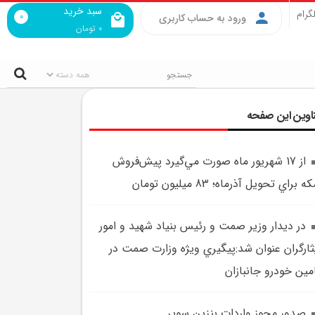
سبد خرید
گرام
0
ورود به حساب کاربری
0
تومان
اوین این صفحه
از 17 شهريور ماه صورت مي‌گيرد پيش‌فروش
 براي تحويل آذرماه؛ 83 ميليون تومان
در ديدار وزير صمت و رئيس بنياد شهيد و امور
ثارگران عنوان شد:پيگيري ويژه وزارت صمت در
مين خودرو جانبازان
صدور مجوز واردات بنزين سوپر