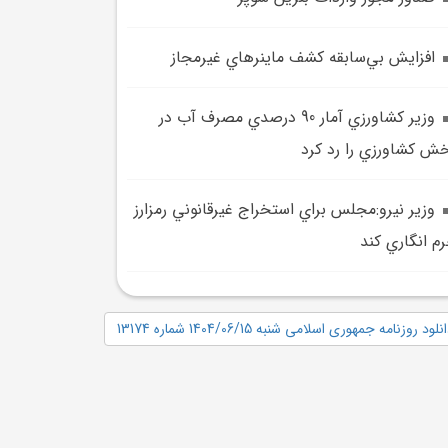
افزايش بي‌سابقه کشف ماينرهاي غيرمجاز
وزير کشاورزي آمار 90 درصدي مصرف آب در
ش کشاورزي را رد کرد
وزير نيرو:مجلس براي استخراج غيرقانوني رمزارز
م انگاري کند
نلود روزنامه جمهوری اسلامی شنبه 1404/06/15 شماره 13174