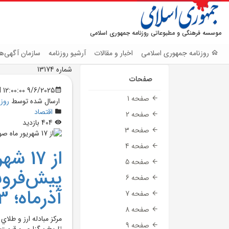
موسسه فرهنگی و مطبوعاتی روزنامه جمهوری اسلامی
روزنامه جمهوری اسلامی
اخبار و مقالات
آرشیو روزنامه
سازمان آگهی‌ها
شماره 13174
صفحات
9/6/2025 12:00:00 AM
صفحه 1
ارسال شده توسط
روز
اقتصاد
صفحه 2
404 بازدید
صفحه 3
صفحه 4
از 17
صفحه 5
پيش‌فرو
صفحه 6
آذرماه؛ 83 ميليون تومان
صفحه 7
صفحه 8
مرکز مبادله ارز و طلا
صفحه 9
تاريخ برگزاري و قيم