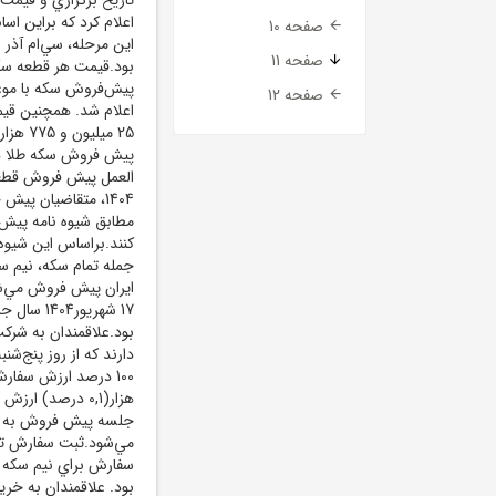
صفحه 10
صفحه 11
صفحه 12
پيش فروش سکه طلا در م
1404، متقاضيان پي
مطابق شيوه نامه پيش 
کنند.براساس اين شيوه
ايران پيش فروش مي‌شو
بود.علاقمندان به شرک
100 درصد ارزش سفار
هزار(0,1 درصد)
جلسه پيش فروش به شن