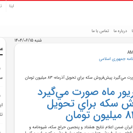
ایتا
تل
درباره ما
تماس با ما
شنبه 1404/06/15
عن
نامه جمهوری اسلامی
سکه
 شهريور ماه صورت مي‌گيرد
ش سکه براي تحويل
اي
تا
ي ايران ضمن اعلام نتايج هشتاد و پنجمين حراج سکه، شيوه‌نامه و
ت قطعي پيش‌فروش چهارمين مرحله پيش‌فروش سکه در اين مرکز را