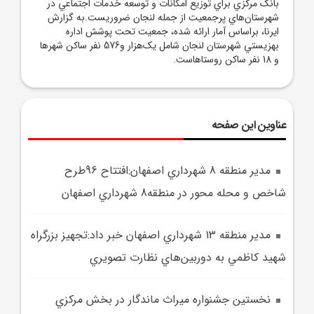
بانک مرکزي براي توزيع امکانات و توسعه خدمات اجتماعي در
شهرستان‌هاي پرجمعيت از جمله لنجان ضروريست.به گزارش
ايرنا، براساس آمار ارائه شده، جمعيت تحت پوشش اداره
بهزيستي شهرستان لنجان شامل يک‌هزار و576 نفر ساکن شهرها
و 18 نفر ساکن روستاهاست.
عناوین این صفحه
مدير منطقه 8 شهرداري اصفهان:افتتاح 96طرح
شاخص و محله محور در منطقه8 شهرداري اصفهان
مدير منطقه 13 شهرداري اصفهان خبر داد:تجهيز بزرگراه
شهيد کاظمي به دوربين‌هاي نظارت تصويري
نخستين جشنواره ميراث ماندگار در بخش مرکزي