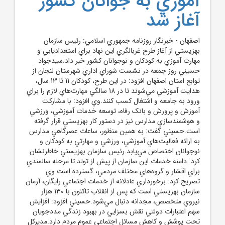
آموزي به جوانان کشور
آغاز شد
اصفهان - خبرنگار روزنامه جمهوري اسلامي: رئيس سازمان
بهزيستي از آغاز طرح غربالگري اين نهاد براي استعداديابي و
مهارت آموزي به کودکان و نوجوانان کشور خبر داد.سيدجواد
حسيني روز جمعه در نشست شوراي اداري شهرستان لنجان از
توابع استان اصفهان افزود: در اين طرح، کودکان 11 تا 13 سال،
هدايت آموزشي مي‌شوند تا در 18 سالگي مهارت‌هاي لازم را براي
ورود به جامعه و اشتغال کسب کنند.وي افزود: با مشارکت
آموزش و پرورش و بانک رفاه، توسعه خدمات آموزشي، ورزشي
و هوشمندسازي مدارس نيز در دستور کار بهزيستي قرار گرفته
است.حسيني گفت: به همين منظور، ساعات عصرگاهي مدارس
به ارائه فعاليت‌هاي آموزشي، ورزشي و مهارتي به کودکان و
نوجوانان اختصاص مي‌يابد.رئيس سازمان بهزيستي خاطرنشان
کرد: دامنه خدمات اين سازمان از پيش از تولد تا مرحله سالمندي
براي اقشار و گروه‌هاي مختلف مردمي، گسترده است.وي
تصريح کرد: برخورداري عادلانه از خدمات اجتماعي رايگان، آرمان
سازمان بهزيستي است که پس از انقلاب تاکنون با 130 هزار
نيروي متخصص، مجدانه دنبال مي‌شود.حسيني افزود: افزايش
سهم اعتبارات دولتي نقش بسزايي در بهبود زندگي مددجويان
تحت پوشش و کاهش مسائل اجتماعي عموم مردم دارد.مديرکل