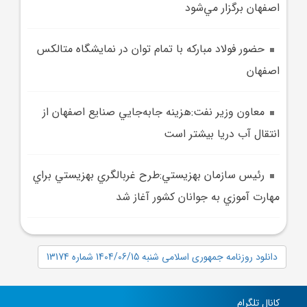
اصفهان برگزار مي‌شود
حضور فولاد مبارکه با تمام توان در نمايشگاه متالکس
اصفهان
معاون وزير نفت:هزينه جابه‌جايي صنايع اصفهان از
انتقال آب دريا بيشتر است
رئيس سازمان بهزيستي:طرح غربالگري بهزيستي براي
مهارت آموزي به جوانان کشور آغاز شد
دانلود روزنامه جمهوری اسلامی شنبه 1404/06/15 شماره 13174
کانال تلگرام