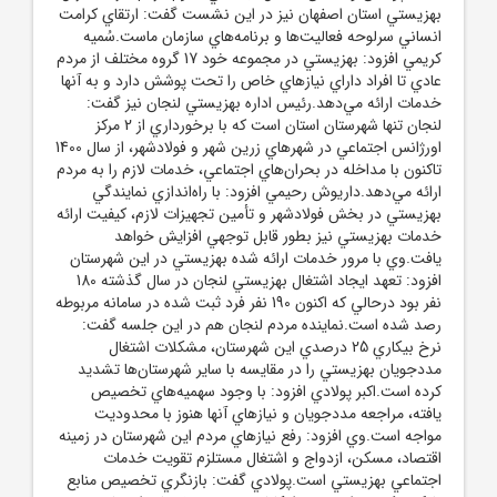
بهزيستي استان اصفهان نيز در اين نشست گفت: ارتقاي کرامت
انساني سرلوحه فعاليت‌ها و برنامه‌هاي سازمان ماست.سُميه
کريمي افزود: بهزيستي در مجموعه خود 17 گروه مختلف از مردم
عادي تا افراد داراي نيازهاي خاص را تحت پوشش دارد و به آنها
خدمات ارائه مي‌دهد.رئيس اداره بهزيستي لنجان نيز گفت:
لنجان تنها شهرستان استان است که با برخورداري از 2 مرکز
اورژانس اجتماعي در شهرهاي زرين شهر و فولادشهر، از سال 1400
تاکنون با مداخله در بحران‌هاي اجتماعي، خدمات لازم را به مردم
ارائه مي‌دهد.داريوش رحيمي افزود: با راه‌اندازي نمايندگي
بهزيستي در بخش فولادشهر و تأمين تجهيزات لازم، کيفيت ارائه
خدمات بهزيستي نيز بطور قابل توجهي افزايش خواهد
يافت.وي با مرور خدمات ارائه شده بهزيستي در اين شهرستان
افزود: تعهد ايجاد اشتغال بهزيستي لنجان در سال گذشته 180
نفر بود درحالي که اکنون 190 نفر فرد ثبت شده در سامانه مربوطه
رصد شده است.نماينده مردم لنجان هم در اين جلسه گفت:
نرخ بيکاري 25 درصدي اين شهرستان، مشکلات اشتغال
مددجويان بهزيستي را در مقايسه با ساير شهرستان‌ها تشديد
کرده است.اکبر پولادي افزود: با وجود سهميه‌هاي تخصيص
يافته، مراجعه مددجويان و نيازهاي آنها هنوز با محدوديت
مواجه است.وي افزود: رفع نيازهاي مردم اين شهرستان در زمينه
اقتصاد، مسکن، ازدواج و اشتغال مستلزم تقويت خدمات
اجتماعي بهزيستي است.پولادي گفت: بازنگري تخصيص منابع