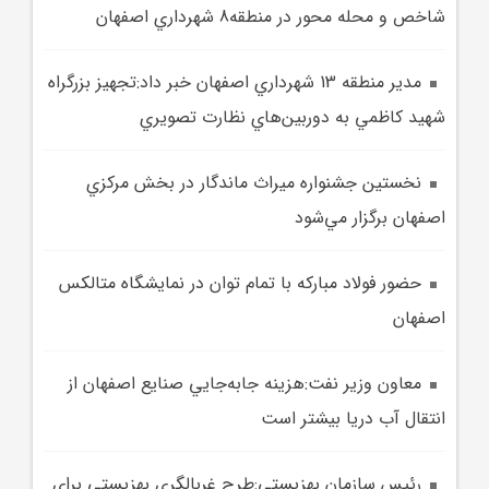
شاخص و محله محور در منطقه8 شهرداري اصفهان
مدير منطقه 13 شهرداري اصفهان خبر داد:تجهيز بزرگراه
شهيد کاظمي به دوربين‌هاي نظارت تصويري
نخستين جشنواره ميراث ماندگار در بخش مرکزي
اصفهان برگزار مي‌شود
حضور فولاد مبارکه با تمام توان در نمايشگاه متالکس
اصفهان
معاون وزير نفت:هزينه جابه‌جايي صنايع اصفهان از
انتقال آب دريا بيشتر است
رئيس سازمان بهزيستي:طرح غربالگري بهزيستي براي