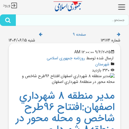
ورود
صفحه 9
شماره 13174
شنبه 1404/06/15
9/6/2025 12:00:00 AM
ارسال شده توسط
روزنامه جمهوری اسلامی
شهرستان
330 بازدید
مدير منطقه 8 شهرداري
اصفهان:افتتاح 96طرح
شاخص و محله محور در