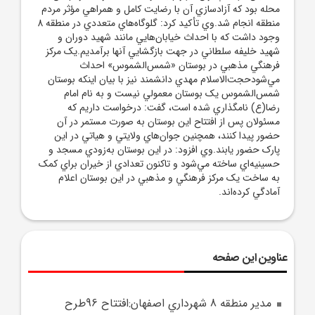
محله بود که آزادسازي آن با رضايت کامل و همراهي مؤثر مردم
منطقه انجام شد.وي تأکيد کرد: گلوگاه‌هاي متعددي در منطقه 8
وجود داشت که با احداث خيابان‌هايي مانند شهيد دوران و
شهيد خليفه سلطاني در جهت بازگشايي آنها برآمديم.يک مرکز
فرهنگي مذهبي در بوستان «شمس‌الشموس» احداث
مي‌شودحجت‌الاسلام مهدي دانشمند نيز با بيان اينکه بوستان
شمس‌الشموس يک بوستان معمولي نيست و به نام امام
رضا(ع) نامگذاري شده است، گفت: درخواست داريم که
مسئولان پس از افتتاح اين بوستان به صورت مستمر در آن
حضور پيدا کنند، همچنين جوان‌هاي ولايتي و هياتي در اين
پارک حضور يابند.وي افزود: در اين بوستان به‌زودي مسجد و
حسينيه‌اي ساخته مي‌شود و تاکنون تعدادي از خيران براي کمک
به ساخت يک مرکز فرهنگي و مذهبي در اين بوستان اعلام
آمادگي کرده‌اند.
عناوین این صفحه
مدير منطقه 8 شهرداري اصفهان:افتتاح 96طرح