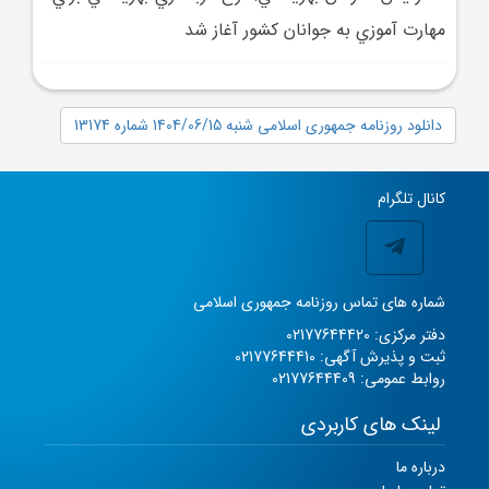
مهارت آموزي به جوانان کشور آغاز شد
دانلود روزنامه جمهوری اسلامی شنبه 1404/06/15 شماره 13174
کانال تلگرام
شماره های تماس روزنامه جمهوری اسلامی
دفتر مرکزی: 02177644420
ثبت و پذیرش آگهی: 02177644410
روابط عمومی: 02177644409
لینک های کاربردی
درباره ما