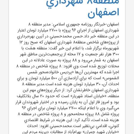
منطقه8 شهرداري
اصفهان
اصفهان-خبرنگار روزنامه جمهوري اسلامي: مدير منطقه 8
شهرداري اصفهان از اجراي 96 پروژه با 2700 ميليارد تومان اعتبار
در اين منطقه خبر داد.حسن محمدحسيني در آيين بهره‌برداري
از پروژه‌هاي شاخص منطقه8 شهرداري اصفهان که صبح روز 12
شهريورماه برگزار شد، با اعلام اين خبر گفت: منطقه هشت با
300 هزار نفر جمعيت و 17 محله از پرجمعيت‌ترين مناطق شهر
اصفهان به شمار مي‌رود و 88 پروژه به صورت عادلانه در اين
محلات توزيع شده است.وي افزود: 8 پروژه شاخص در منطقه 8
اجرا شده که مهمترين آن‌ها «پرديس خانواده‌محور شمس
الشموس» است که براي آزادسازي آن 500 ميليارد تومان و براي
احداث آن، 30 ميليارد تومان هزينه شده است.مدير منطقه 8
شهرداري اصفهان خاطرنشان کرد: از ديگر پروژه‌هاي مهم اين
منطقه، «خيابان استاد شهريار» است که حدود 20 سال بلاتکليف
بود و امروز فاز اول آن به پايان رسيده و در اختيار شهروندان قرار
مي‌گيرد.وي با اعلام اينکه 2700 ميليارد تومان براي اجراي 96
پروژه شامل 88 پروژه محله‌محور و 8 پروژه شاخص در منطقه 8
هزينه شده است، تأکيد کرد: اين هزينه در شرايط اقتصادي
کنوني، اقدامي بي‌نظير است.محمدحسيني افزود: احداث
«خيابان شهيد چمران» بهرام‌آباد از مطالبات ديرينه مردم اين