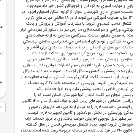
يابي و مهارت آموزي به کودکان و نوجوانان کشور خبر داد.سيدجواد
ست شوراي اداري شهرستان لنجان از توابع استان اصفهان افزود: در
اين طرح، کودکان 11 تا 13 سال، هدايت آموزشي مي‌شوند تا در 18 سالگي مهارت‌هاي لازم را
 اشتغال کسب کنند.وي افزود: با مشارکت آموزش و پرورش و بانک
مت
وزشي، ورزشي و هوشمندسازي مدارس نيز در دستور کار بهزيستي قرار
: به همين منظور، ساعات عصرگاهي مدارس به ارائه فعاليت‌هاي
تي به کودکان و نوجوانان اختصاص مي‌يابد.رئيس سازمان بهزيستي
دمات اين سازمان از پيش از تولد تا مرحله سالمندي براي اقشار و
، گسترده است.وي تصريح کرد: برخورداري عادلانه از خدمات
اص
اجتماعي رايگان، آرمان سازمان بهزيستي است که پس از انقلاب تاکنون با 130 هزار نيروي
 مي‌شود.حسيني افزود: افزايش سهم اعتبارات دولتي نقش بسزايي
ويان تحت پوشش و کاهش مسائل اجتماعي عموم مردم دارد.مديرکل
 نيز در اين نشست گفت: ارتقاي کرامت انساني سرلوحه فعاليت‌ها و
بر
برنامه‌هاي سازمان ماست.سُميه کريمي افزود: بهزيستي در مجموعه خود 17 گروه مختلف از
راي نيازهاي خاص را تحت پوشش دارد و به آنها خدمات ارائه
زيستي لنجان نيز گفت: لنجان تنها شهرستان استان است که با
برخورداري از 2 مرکز اورژانس اجتماعي در شهرهاي زرين شهر و فولادشهر، از سال 1400 تاکنون
ي اجتماعي، خدمات لازم را به مردم ارائه مي‌دهد.داريوش رحيمي
دا
نمايندگي بهزيستي در بخش فولادشهر و تأمين تجهيزات لازم، کيفيت
نيز بطور قابل توجهي افزايش خواهد يافت.وي با مرور خدمات ارائه
هرستان افزود: تعهد ايجاد اشتغال بهزيستي لنجان در سال گذشته
180 نفر بود درحالي که اکنون 190 نفر فرد ثبت شده در سامانه مربوطه رصد شده است.نماينده