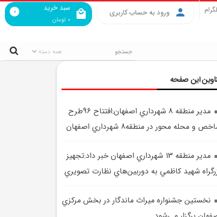
سبد خرید
گرام
0
ورود به حساب کاربری
0
تومان
اوین این صفحه
مدير منطقه 8 شهرداري اصفهان:افتتاح 96طرح
خص و محله محور در منطقه8 شهرداري اصفهان
مدير منطقه 13 شهرداري اصفهان خبر داد:تجهيز
رگراه شهيد کاظمي به دوربين‌هاي نظارت تصويري
نخستين جشنواره ميراث ماندگار در بخش مرکزي
فهان برگزار مي‌شود