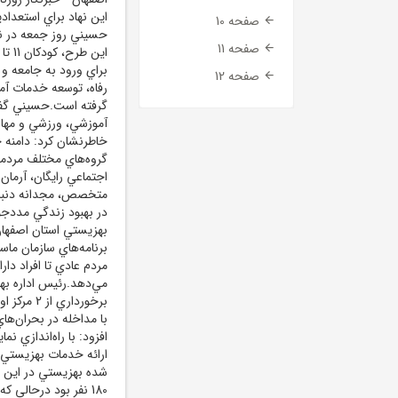
اين نهاد براي استعداد
صفحه 10
حسيني روز جمعه در نش
صفحه 11
براي ورود به جامعه و
صفحه 12
رفاه، توسعه خدمات آم
گرفته است.حسيني گفت
آموزشي، ورزشي و مهار
خاطرنشان کرد: دامنه خ
گروه‌هاي مختلف مردمي
متخصص، مجدانه دنبال
در بهبود زندگي مددج
بهزيستي استان اصفهان
مردم عادي تا افراد دا
مي‌دهد.رئيس اداره به
با مداخله در بحران‌ها
افزود: با راه‌اندازي 
ارائه خدمات بهزيستي 
شده بهزيستي در اين ش