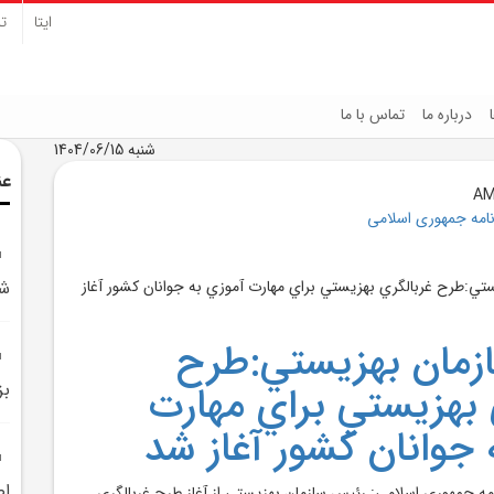
ایتا
تل
درباره ما
تماس با ما
شنبه 1404/06/15
عن
نامه جمهوری اسلامی
شا
زمان بهزيستي:طرح
 بهزيستي براي مهارت
بز
 جوانان کشور آغاز شد
اص
امه جمهوري اسلامي: رئيس سازمان بهزيستي از آغاز طرح غربالگري