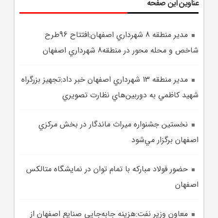
عناوین این صفحه
مدير منطقه 8 شهرداري اصفهان:افتتاح 96طرح
شاخص و محله محور در منطقه8 شهرداري اصفهان
مدير منطقه 13 شهرداري اصفهان خبر داد:تجهيز بزرگراه
شهيد کاظمي به دوربين‌هاي نظارت تصويري
نخستين جشنواره ميراث ماندگار در بخش مرکزي
اصفهان برگزار مي‌شود
حضور فولاد مبارکه با تمام توان در نمايشگاه متالکس
اصفهان
معاون وزير نفت:هزينه جابه‌جايي صنايع اصفهان از