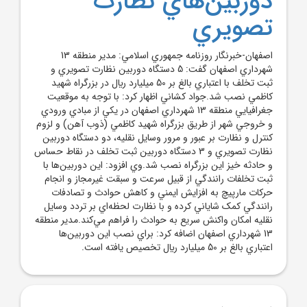
دوربين‌هاي نظارت
تصويري
اصفهان-خبرنگار روزنامه جمهوري اسلامي: مدير منطقه 13
شهرداري اصفهان گفت: 5 دستگاه دوربين نظارت تصويري و
ثبت تخلف با اعتباري بالغ بر 50 ميليارد ريال در بزرگراه شهيد
کاظمي نصب شد.جواد کشاني اظهار کرد: با توجه به موقعيت
جغرافيايي منطقه 13 شهرداري اصفهان در يکي از مبادي ورودي
و خروجي شهر از طريق بزرگراه شهيد کاظمي (ذوب آهن) و لزوم
کنترل و نظارت بر عبور و مرور وسايل نقليه، دو دستگاه دوربين
نظارت تصويري و 3 دستگاه دوربين ثبت تخلف در نقاط حساس
و حادثه خيز اين بزرگراه نصب شد.وي افزود: اين دوربين‌ها با
ثبت تخلفات رانندگي از قبيل سرعت و سبقت غيرمجاز و انجام
حرکات مارپيچ به افزايش ايمني و کاهش حوادث و تصادفات
رانندگي کمک شاياني کرده و با نظارت لحظه‌اي بر تردد وسايل
نقليه امکان واکنش سريع به حوادث را فراهم مي‌کند.مدير منطقه
13 شهرداري اصفهان اضافه کرد: براي نصب اين دوربين‌ها
اعتباري بالغ بر 50 ميليارد ريال تخصيص يافته است.