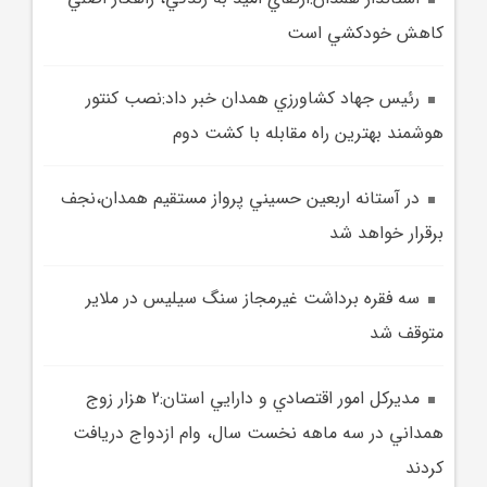
کاهش خودکشي است
رئيس جهاد کشاورزي همدان خبر داد:نصب کنتور
هوشمند بهترين راه مقابله با کشت دوم
در آستانه اربعين حسيني پرواز مستقيم همدان،نجف
برقرار خواهد شد
سه فقره برداشت غيرمجاز سنگ سيليس در ملاير
متوقف شد
مديرکل امور اقتصادي و دارايي استان:2 هزار زوج
همداني در سه ماهه نخست سال، وام ازدواج دريافت
کردند