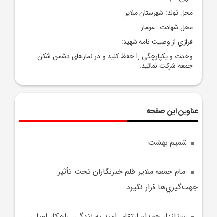
محل تولد: شهرستان ملاير
محل شهادت: سومار
فرازي از وصيت نامه شهيد:
وحدت و يكپارچگى را حفظ کنيد و در نمازهاى دشمن شكن
جمعه شركت نمائيد.
عناوین این صفحه
شمیم بهشت
امام جمعه ملاير: قلم خبرنگاران تحت تأثير
جهت‌گيري‌ها قرار نگيرد
استاندار همدان:ارتقاي اميد به زندگي، راهکار اصلي