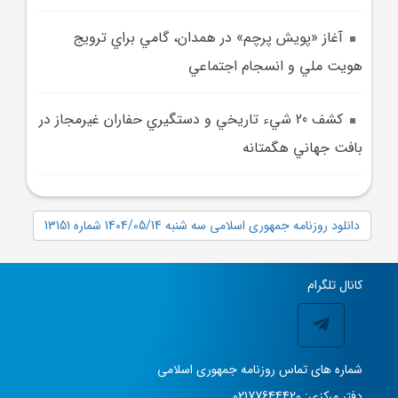
آغاز «پويش پرچم» در همدان، گامي براي ترويج
هويت ملي و انسجام اجتماعي
کشف 20 شيء تاريخي و دستگيري حفاران غيرمجاز در
بافت جهاني هگمتانه
دانلود روزنامه جمهوری اسلامی سه شنبه 1404/05/14 شماره 13151
کانال تلگرام
شماره های تماس روزنامه جمهوری اسلامی
دفتر مرکزی: 02177644420