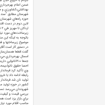
بهداشتي،کشاورزي و مي
شهرستان مطابق “سند يز
حوزه راه‌هاي شهرستان
زيرساخت‌هاي مورد ني
موضوع زيرساختها و فعا
در دستور کار است.آقاي
امسال بهره‌برداري مي
وي تأکيد کرد:فرماندار
توليد نان شد.فرماندار
کشور در حوزه توليد 
شهروندان مي‌رسد نسبت
بررسي قيمت و کيفيت م
براي بازار يزد است.هم
مناسب اقلام مورد نياز