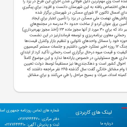
شده است.وي مهم‌ترين دليل طولاني شدن اجراي اين طرح در يزد را
حدهاي اختصاص يافته به اين شهرستان دانست و افزود: براي پيگيري
مشکلات اجرايي، از ابتداي امسال تاکنون 16 شوراي مسکن در شهرستان برگزار شده
لش‌هاي نهضت ملي مسکن در يزد را تأمين اعتبار براي ايجاد
زيرساخت‌ها، به ويژه تأمين برق عنوان کردو از ساخت حدود 60 مدرسه در مجتمع‌هاي
مسکوني اين منطقه خبر داد که براي 30 مورد از آنها مجوز ماده 23 (اخذ مجوز بهره‌برداري)
ماني معاون برنامه‌ريزي و توسعه فرماندارنيز در اين نشست
ه خود را مسائل واحدهاي نانوايي و تنظيم بازار وکنترل قيمت‌ها
عنوان کرد و گفت: در جنگ 12 روزه اخير عملکرد خوبي داشتيم و جلسات مستمر کميسيون
د کيفيت و قيمت ميوه درحال برگزاري است.رحماني تأکيد کرد:از ابتداي
ت 1403، فرمانداري هيچ مسئوليتي در خصوص يارانه‌ها ندارد و اين موضوع کاملاً
احوال کشور است و دهک‌بندي‌ها نيز مستقيماً توسط دولت تعيين
مي‌شود.وي در رابطه با وام مشاغل خانگي گفت:سال گذشته 265 نفر مراجعه داشتند که
کميته امداد، ميراث و بسيج مراحل را طي مي‌کنند و براي مشاغل
شماره های تماس روزنامه جمهوری اسل
لینک های کاربردی
دفتر مرکزی: 02177644420
درباره ما
ثبت و پذیرش آگهی: 02177644410