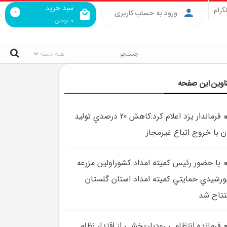
سبد خرید
گرام
0
ورود به حساب کاربری
0
تومان
اوین این صفحه
فرماندار يزد اعلام کرد:کاهش 20 درصدي توليد
ن با خروج اتباع غيرمجاز
با حضور رئيس کميته امداد کشوراولين مزرعه
رشيدي حمايتي کميته امداد استان گلستان
تتاح شد
فرمانده انتظامي رودبار:بخشي از اقتدار نظام