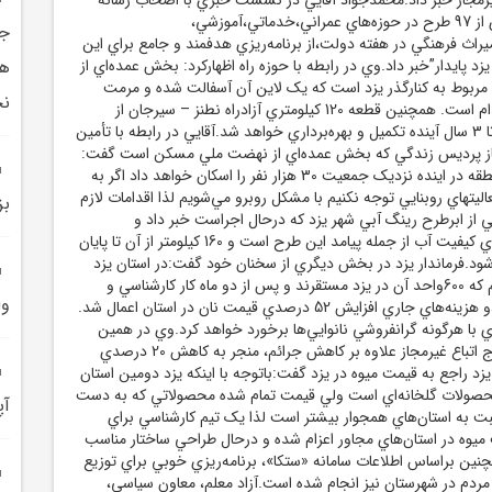
ضمن اعلام بهره‌برداري از 97 طرح در حوزه‌هاي عمراني،خدماتي،آموزشي،
جم
راث فرهنگي در هفته دولت،از برنامه‌ريزي هدفمند و جامع براي اين
د پايدار”خبر داد.وي در رابطه با حوزه راه اظهارکرد: بخش عمده‌اي از
هي
 مربوط به کنارگذر يزد است که يک لاين آن آسفالت شده و مرمت
نخ
لاين دوم در دست اقدام است. همچنين قطعه 120 کيلومتري آزادراه نطنز – سيرجان از
اردکان تا مهريز طي 2 تا 3 سال آينده تکميل و بهره‌برداري خواهد شد.آقايي در رابطه با تأمين
از پرديس زندگي که بخش عمده‌اي از نهضت ملي مسکن است گفت:
باتوجه به اينکه اين منطقه در اينده نزديک جمعيت 30 هزار نفر را اسکان خواهد داد اگر به
ليتهاي روبنايي توجه نکنيم با مشکل روبرو مي‌شويم لذا اقدامات لازم
بز
ي از ابرطرح رينگ آبي شهر يزد که درحال اجراست خبر داد و
گفت:قطعا همسان‌سازي کيفيت آب از جمله پيامد اين طرح است و 160 کيلومتر از آن تا پايان
‌شود.فرماندار يزد در بخش ديگري از سخنان خود گفت:در استان يزد
جمعا 1200نانوايي داريم که 600واحد آن در يزد مستقرند و پس از دو ماه کار کارشناسي و
وا
احصا حقوق نانوا،بيمه،و هزينه‌هاي جاري افزايش 52 درصدي قيمت نان در استان اعمال شد.
ي با هرگونه گرانفروشي نانوايي‌ها برخورد خواهد کرد.وي در همين
رابطه ادامه داد:با خروج اتباع غيرمجاز علاوه بر کاهش جرائم، منجر به کاهش 20 درصدي
 يزد راجع به قيمت ميوه در يزد گفت:باتوجه با اينکه يزد دومين استان
محصولات گلخانه‌اي است ولي قيمت تمام شده محصولاتي که به دست
آپ
 به استان‌هاي همجوار بيشتر است لذا يک تيم کارشناسي براي
يوه در استان‌هاي مجاور اعزام شده و درحال طراحي ساختار مناسب
چنين براساس اطلاعات سامانه «ستکا»، برنامه‌ريزي خوبي براي توزيع
 مردم در شهرستان نيز انجام شده است.آزاد معلم، معاون سياسي،