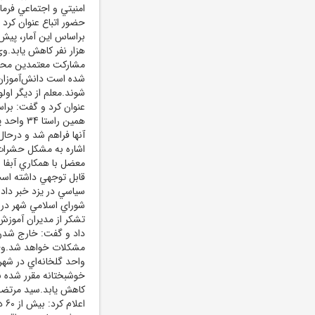
امنيتي و اجتماعي فرم
براساس اين آمار، پيش
هزار نفر کاهش يابد.وي
مشارکت معتمدين محلا
شده است دانش‌آموزان 
شوند.معلم از ديگر او
عنوان کرد و گفت: برا
همين راس
آنها فراهم شد و درحال
اشاره به مشکل حشرات 
معضل با همکاري آبفا 
قابل توجهي داشته اس
سياسي در يزد خبر داد 
شوراي اسلامي شهر در ا
داد و گفت: خارج شدن
واحد گلخانه‌اي در شه
خوشبختانه مقرر شده ب
کاهش يابد.سيد مرتضي
اع