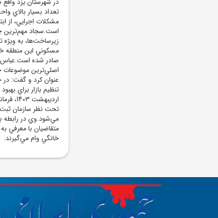
در شهرستان يزد واقع 
تعداد بسيار بالاي وا
است.سجاد مهم‌ترين چا
صادر شده است.عباس رح
اصلي‌ترين موضوعات حوز
تنظيم بازار براي بهبو
ارديبهش
تحت نظر سازمان ثبت 
متقاضيان با معرفي به 
خانگي وام مي‌گيرند.