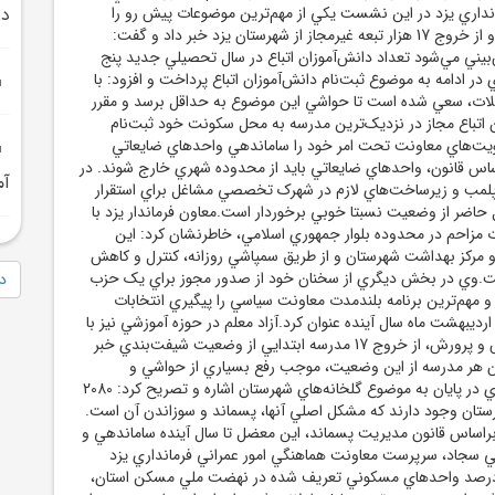
انداري يزد در اين نشست يکي از مهم‌ترين موضوعات پيش رو را
در
حضور اتباع عنوان کرد و از خروج 17 هزار تبعه غيرمجاز از شهرستان يزد خبر داد و گفت:
‌بيني مي‌شود تعداد دانش‌آموزان اتباع در سال تحصيلي جديد پنج
 در ادامه به موضوع ثبت‌نام دانش‌آموزان اتباع پرداخت و افزود: با
ت، سعي شده است تا حواشي اين موضوع به حداقل برسد و مقرر
اتباع مجاز در نزديک‌ترين مدرسه به محل سکونت خود ثبت‌نام
لويت‌هاي معاونت تحت امر خود را ساماندهي واحدهاي ضايعاتي
ساس قانون، واحدهاي ضايعاتي بايد از محدوده شهري خارج شوند. در
آم
تا 34 واحد پلمب و زيرساخت‌هاي لازم در شهرک تخصصي مشاغل براي استقرار
 حاضر از وضعيت نسبتا خوبي برخوردار است.معاون فرماندار يزد با
مزاحم در محدوده بلوار جمهوري اسلامي، خاطرنشان کرد: اين
و مرکز بهداشت شهرستان و از طريق سمپاشي روزانه، کنترل و کاهش
ت.وي در بخش ديگري از سخنان خود از صدور مجوز براي يک حزب
دا
و مهم‌ترين برنامه بلندمدت معاونت سياسي را پيگيري انتخابات
رديبهشت ماه سال آينده عنوان کرد.آزاد معلم در حوزه آموزشي نيز با
تشکر از مديران آموزش و پرورش، از خروج 17 مدرسه ابتدايي از وضعيت شيفت‌بندي خبر
 هر مدرسه از اين وضعيت، موجب رفع بسياري از حواشي و
مشکلات خواهد شد.وي در پايان به موضوع گلخانه‌هاي شهرستان اشاره و تصريح کرد: 2080
رستان وجود دارند که مشکل اصلي آنها، پسماند و سوزاندن آن است.
راساس قانون مديريت پسماند، اين معضل تا سال آينده ساماندهي و
 سجاد، سرپرست معاونت هماهنگي امور عمراني فرمانداري يزد
لام کرد: بيش از 60 درصد واحدهاي مسکوني تعريف شده در نهضت ملي مسکن استان،