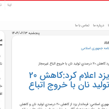
ایتا
تل
درباره ما
تماس با ما
پنجشنبه 1404/06/13
عن
نامه جمهوری اسلامی
نا
فرماندار يزد اعلام کرد:کاهش 20
ليد نان با خروج اتباع
خو
اف
يزد-خبرنگار روزنامه جمهوري اسلامي: فرماندار يزد از کاهش 20 درصدي توليد نان و کاهش
غيرمجاز خبر داد.محمدجواد آقايي در نشست خبري با اصحاب رسانه