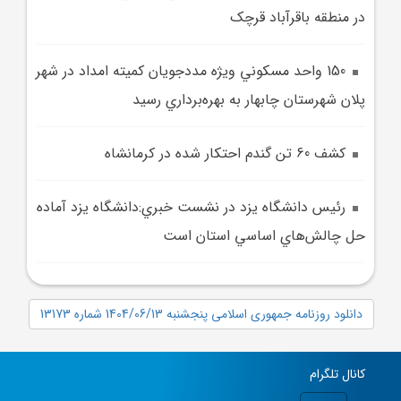
در منطقه باقرآباد قرچک
150 واحد مسکوني ويژه مددجويان کميته امداد در شهر
پلان شهرستان چابهار به بهره‌برداري رسيد
کشف 60 تن گندم احتکار شده در کرمانشاه
رئيس دانشگاه يزد در نشست خبري:دانشگاه يزد آماده
حل چالش‌هاي اساسي استان است
دانلود روزنامه جمهوری اسلامی پنجشنبه 1404/06/13 شماره 13173
کانال تلگرام