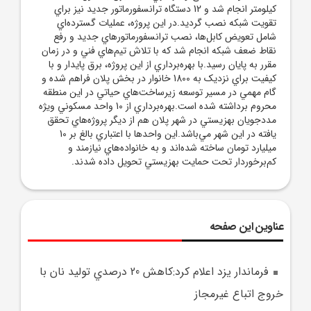
کيلومتر انجام شد و 12 دستگاه ترانسفورماتور جديد نيز براي
تقويت شبکه نصب گرديد.در اين پروژه، عمليات گسترده‌اي
شامل تعويض کابل‌ها، نصب ترانسفورماتورهاي جديد و رفع
نقاط ضعف شبکه انجام شد که با تلاش تيم‌هاي فني و در زمان
مقرر به پايان رسيد.با بهره‌برداري از اين پروژه، برق پايدار و با
کيفيت براي نزديک به 1800 خانوار در بخش پلان فراهم شده و
گام مهمي در مسير توسعه زيرساخت‌هاي حياتي در اين منطقه
محروم برداشته شده است.بهره‌برداري از 10 واحد مسکوني ويژه
مددجويان بهزيستي در شهر پلان هم از ديگر پروژه‌هاي تحقق
يافته در اين شهر مي‌باشد.اين واحدها با اعتباري بالغ بر 10
ميليارد تومان ساخته شده‌اند و به خانواده‌هاي نيازمند و
کم‌برخوردار تحت حمايت بهزيستي تحويل داده شدند.
عناوین این صفحه
فرماندار يزد اعلام کرد:کاهش 20 درصدي توليد نان با
خروج اتباع غيرمجاز