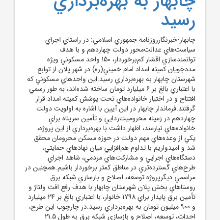
چابهار به بهره‌برداري
رسيد
چابهار-خبرنگارروزنامه جمهوري اسلامي: در راستاي اجراي
سياست‌هاي عدالت‌محور دولت چهاردهم و با هدف
توانمندسازي اقشار کم‌برخوردار، 150 واحد مسکوني ويژه
مددجويان کميته امداد امام خميني(ره) در شهر پلان از توابع
شهرستان چابهار به بهره‌برداري رسيد.اين واحدهاي مسکوني که
با اعتباري بالغ بر 6 ميليارد تومان ساخته شده‌اند، به طور رسمي
افتتاح و در اختيار خانواده‌هاي تحت پوشش کميته امداد قرار
گرفتند.فرماندار چابهار در اين آيين با اشاره به اولويت دولت
چهاردهم در زمينه محروميت‌زدايي و تأمين سرپناه براي
خانواده‌هاي نيازمند، اظهار داشت:با بهره‌برداري از اين پروژه،
يکي از وعده‌هاي مهم دولت در حوزه مسکن محرومان محقق
شد و اميدواريم با تداوم هم‌افزايي ميان نهادهاي حمايتي،
دستگاه‌هاي اجرايي و مشارکت‌هاي مردمي، شاهد اجراي
طرح‌هاي گسترده‌تري در مناطق کمتر برخوردار باشيم.همچنين در
مراسمي ديگرپروژه توسعه، اصلاح و بازسازي شبکه برق
روستاهاي بخش پلان شهرستان چابهار با هدف رفع افت ولتاژ و
تأمين برق پايدار براي 1798 خانوار، با اعتباري بالغ بر 24 ميليارد
و 900 ميليون تومان به بهره‌برداري رسيد.در چارچوب اين طرح،
احداث، توسعه، اصلاح و بازسازي شبکه برق به طول 21.5