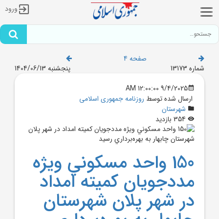
ورود
صفحه 4
شماره 13173
پنجشنبه 1404/06/13
9/4/2025 12:00:00 AM
ارسال شده توسط
روزنامه جمهوری اسلامی
شهرستان
354 بازدید
150 واحد مسکوني ويژه
مددجويان کميته امداد
در شهر پلان شهرستان