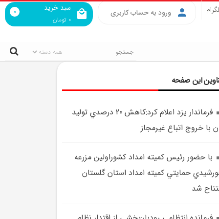
سبد خرید
گرام
0
ورود به حساب کاربری
0
تومان
اوین این صفحه
فرماندار يزد اعلام کرد:کاهش 20 درصدي توليد
ن با خروج اتباع غيرمجاز
با حضور رئيس کميته امداد کشوراولين مزرعه
رشيدي حمايتي کميته امداد استان گلستان
تتاح شد
فرمانده انتظامي رودبار:بخشي از اقتدار نظام