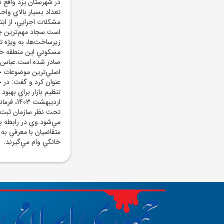
در شهرستان يزد واقع 
تعداد بسيار بالاي وا
است.سجاد مهم‌ترين چا
صادر شده است.عباس رح
اصلي‌ترين موضوعات حوز
تنظيم بازار براي بهبو
ارديبهش
تحت نظر سازمان ثبت 
متقاضيان با معرفي به 
خانگي وام مي‌گيرند.