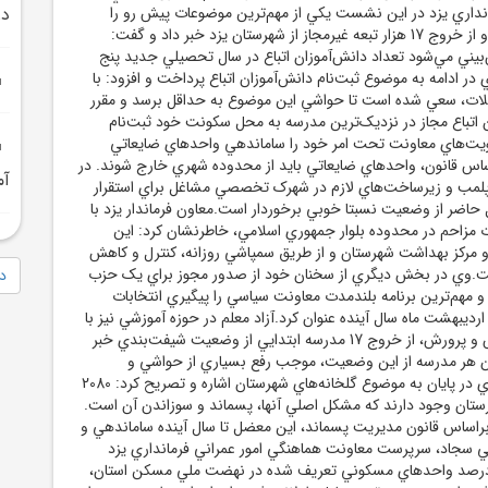
انداري يزد در اين نشست يکي از مهم‌ترين موضوعات پيش رو را
در
حضور اتباع عنوان کرد و از خروج 17 هزار تبعه غيرمجاز از شهرستان يزد خبر داد و گفت:
‌بيني مي‌شود تعداد دانش‌آموزان اتباع در سال تحصيلي جديد پنج
 در ادامه به موضوع ثبت‌نام دانش‌آموزان اتباع پرداخت و افزود: با
ت، سعي شده است تا حواشي اين موضوع به حداقل برسد و مقرر
اتباع مجاز در نزديک‌ترين مدرسه به محل سکونت خود ثبت‌نام
لويت‌هاي معاونت تحت امر خود را ساماندهي واحدهاي ضايعاتي
ساس قانون، واحدهاي ضايعاتي بايد از محدوده شهري خارج شوند. در
آم
تا 34 واحد پلمب و زيرساخت‌هاي لازم در شهرک تخصصي مشاغل براي استقرار
 حاضر از وضعيت نسبتا خوبي برخوردار است.معاون فرماندار يزد با
مزاحم در محدوده بلوار جمهوري اسلامي، خاطرنشان کرد: اين
و مرکز بهداشت شهرستان و از طريق سمپاشي روزانه، کنترل و کاهش
ت.وي در بخش ديگري از سخنان خود از صدور مجوز براي يک حزب
دا
و مهم‌ترين برنامه بلندمدت معاونت سياسي را پيگيري انتخابات
رديبهشت ماه سال آينده عنوان کرد.آزاد معلم در حوزه آموزشي نيز با
تشکر از مديران آموزش و پرورش، از خروج 17 مدرسه ابتدايي از وضعيت شيفت‌بندي خبر
 هر مدرسه از اين وضعيت، موجب رفع بسياري از حواشي و
مشکلات خواهد شد.وي در پايان به موضوع گلخانه‌هاي شهرستان اشاره و تصريح کرد: 2080
رستان وجود دارند که مشکل اصلي آنها، پسماند و سوزاندن آن است.
راساس قانون مديريت پسماند، اين معضل تا سال آينده ساماندهي و
 سجاد، سرپرست معاونت هماهنگي امور عمراني فرمانداري يزد
لام کرد: بيش از 60 درصد واحدهاي مسکوني تعريف شده در نهضت ملي مسکن استان،