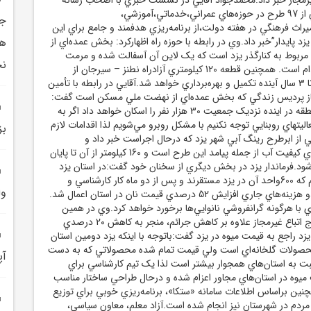
ضمن اعلام بهره‌برداري از 97 طرح در حوزه‌هاي عمراني،خدماتي،آموزشي،
جم
راث فرهنگي در هفته دولت،از برنامه‌ريزي هدفمند و جامع براي اين
د پايدار”خبر داد.وي در رابطه با حوزه راه اظهارکرد: بخش عمده‌اي از
هي
 مربوط به کنارگذر يزد است که يک لاين آن آسفالت شده و مرمت
نخ
لاين دوم در دست اقدام است. همچنين قطعه 120 کيلومتري آزادراه نطنز – سيرجان از
اردکان تا مهريز طي 2 تا 3 سال آينده تکميل و بهره‌برداري خواهد شد.آقايي در رابطه با تأمين
از پرديس زندگي که بخش عمده‌اي از نهضت ملي مسکن است گفت:
باتوجه به اينکه اين منطقه در اينده نزديک جمعيت 30 هزار نفر را اسکان خواهد داد اگر به
ليتهاي روبنايي توجه نکنيم با مشکل روبرو مي‌شويم لذا اقدامات لازم
بز
ي از ابرطرح رينگ آبي شهر يزد که درحال اجراست خبر داد و
گفت:قطعا همسان‌سازي کيفيت آب از جمله پيامد اين طرح است و 160 کيلومتر از آن تا پايان
‌شود.فرماندار يزد در بخش ديگري از سخنان خود گفت:در استان يزد
جمعا 1200نانوايي داريم که 600واحد آن در يزد مستقرند و پس از دو ماه کار کارشناسي و
وا
احصا حقوق نانوا،بيمه،و هزينه‌هاي جاري افزايش 52 درصدي قيمت نان در استان اعمال شد.
ي با هرگونه گرانفروشي نانوايي‌ها برخورد خواهد کرد.وي در همين
رابطه ادامه داد:با خروج اتباع غيرمجاز علاوه بر کاهش جرائم، منجر به کاهش 20 درصدي
 يزد راجع به قيمت ميوه در يزد گفت:باتوجه با اينکه يزد دومين استان
محصولات گلخانه‌اي است ولي قيمت تمام شده محصولاتي که به دست
آپ
 به استان‌هاي همجوار بيشتر است لذا يک تيم کارشناسي براي
يوه در استان‌هاي مجاور اعزام شده و درحال طراحي ساختار مناسب
چنين براساس اطلاعات سامانه «ستکا»، برنامه‌ريزي خوبي براي توزيع
 مردم در شهرستان نيز انجام شده است.آزاد معلم، معاون سياسي،