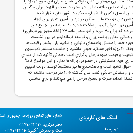
شده است.وي مهم‌ترين دليل طولاني شدن اجراي اين طرح در يزد را
حدهاي اختصاص يافته به اين شهرستان دانست و افزود: براي پيگيري
مشکلات اجرايي، از ابتداي امسال تاکنون 16 شوراي مسکن در شهرستان برگزار شده
لش‌هاي نهضت ملي مسکن در يزد را تأمين اعتبار براي ايجاد
زيرساخت‌ها، به ويژه تأمين برق عنوان کردو از ساخت حدود 60 مدرسه در مجتمع‌هاي
مسکوني اين منطقه خبر داد که براي 30 مورد از آنها مجوز ماده 23 (اخذ مجوز بهره‌برداري)
ماني معاون برنامه‌ريزي و توسعه فرماندارنيز در اين نشست
ه خود را مسائل واحدهاي نانوايي و تنظيم بازار وکنترل قيمت‌ها
عنوان کرد و گفت: در جنگ 12 روزه اخير عملکرد خوبي داشتيم و جلسات مستمر کميسيون
د کيفيت و قيمت ميوه درحال برگزاري است.رحماني تأکيد کرد:از ابتداي
ت 1403، فرمانداري هيچ مسئوليتي در خصوص يارانه‌ها ندارد و اين موضوع کاملاً
احوال کشور است و دهک‌بندي‌ها نيز مستقيماً توسط دولت تعيين
مي‌شود.وي در رابطه با وام مشاغل خانگي گفت:سال گذشته 265 نفر مراجعه داشتند که
کميته امداد، ميراث و بسيج مراحل را طي مي‌کنند و براي مشاغل
شماره های تماس روزنامه جمهوری اسل
لینک های کاربردی
دفتر مرکزی: 02177644420
درباره ما
ثبت و پذیرش آگهی: 02177644410