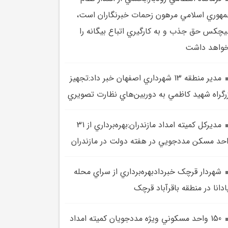
هوري اسلامي مرهون زحمات خبرنگاران است،
چکس حق جذب و به کارگيري اتباع بيگانه را
واهد داشت
مدير منطقه 13 شهرداري اصفهان خبر داد:تجهيز
رگراه شهيد کاظمي به دوربين‌هاي نظارت تصويري
مديرکل کميته امداد مازندران:بهره‌برداري از 31
حد مسکن مددجويي در هفته دولت در مازندران
شهردار قرچک خبردادبهره‌برداري از سراي محله
ادانا در منطقه باقرآباد قرچک
150 واحد مسکوني ويژه مددجويان کميته امداد