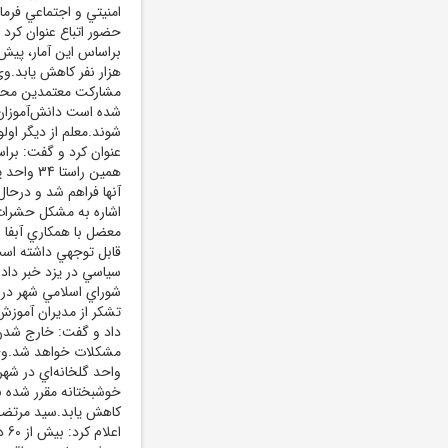
امنيتي و اجتماعي فرم
براساس اين آمار، پيش
هزار نفر کاهش يابد.وي
مشارکت معتمدين محلا
شده است دانش‌آموزان 
شوند.معلم از ديگر او
عنوان کرد و گفت: برا
همين راس
آنها فراهم شد و درحال
اشاره به مشکل حشرات 
معضل با همکاري آبفا 
قابل توجهي داشته اس
سياسي در يزد خبر داد 
شوراي اسلامي شهر در ا
داد و گفت: خارج شدن
واحد گلخانه‌اي در شه
خوشبختانه مقرر شده ب
کاهش يابد.سيد مرتضي
اع