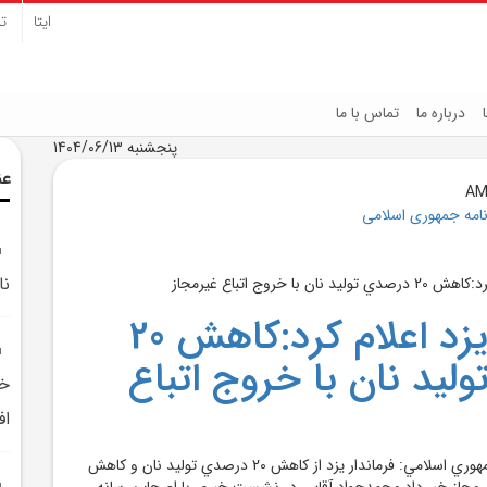
ایتا
تل
درباره ما
تماس با ما
پنجشنبه 1404/06/13
عن
نامه جمهوری اسلامی
نا
فرماندار يزد اعلام کرد:کاهش 20
ليد نان با خروج اتباع
خو
اف
يزد-خبرنگار روزنامه جمهوري اسلامي: فرماندار يزد از کاهش 20 درصدي توليد نان و کاهش
غيرمجاز خبر داد.محمدجواد آقايي در نشست خبري با اصحاب رسانه