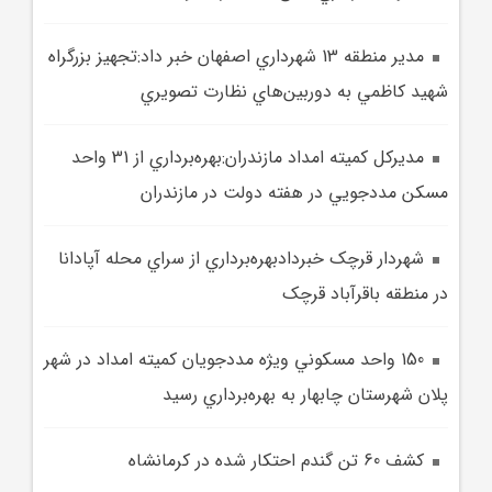
مدير منطقه 13 شهرداري اصفهان خبر داد:تجهيز بزرگراه
شهيد کاظمي به دوربين‌هاي نظارت تصويري
مديرکل کميته امداد مازندران:بهره‌برداري از 31 واحد
مسکن مددجويي در هفته دولت در مازندران
شهردار قرچک خبردادبهره‌برداري از سراي محله آپادانا
در منطقه باقرآباد قرچک
150 واحد مسکوني ويژه مددجويان کميته امداد در شهر
پلان شهرستان چابهار به بهره‌برداري رسيد
کشف 60 تن گندم احتکار شده در کرمانشاه