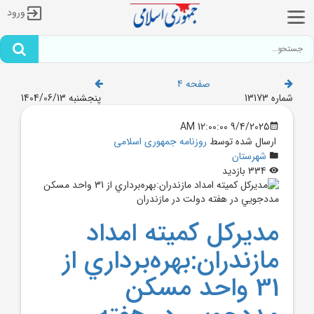
ورود
صفحه 4
شماره 13173
پنجشنبه 1404/06/13
9/4/2025 12:00:00 AM
ارسال شده توسط
روزنامه جمهوری اسلامی
شهرستان
334 بازدید
مديرکل کميته امداد
مازندران:بهره‌برداري از
31 واحد مسکن