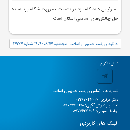
رئيس دانشگاه يزد در نشست خبري:دانشگاه يزد آماده
حل چالش‌هاي اساسي استان است
دانلود روزنامه جمهوری اسلامی پنجشنبه 1404/06/13 شماره 13173
کانال تلگرام
شماره های تماس روزنامه جمهوری اسلامی
دفتر مرکزی: 02177644420
ثبت و پذیرش آگهی: 02177644410
روابط عمومی: 02177644409
لینک های کاربردی