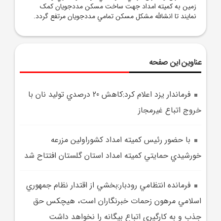
زمين به کميته امداد جهت ساخت مسکن مددجويان کمک
نمايند تا انشالله مشکل مسکن تمامي مددجويان مرتفع گردد.
عناوین این صفحه
فرماندار يزد اعلام کرد:کاهش 20 درصدي توليد نان با
خروج اتباع غيرمجاز
با حضور رئيس کميته امداد کشوراولين مزرعه
خورشيدي حمايتي کميته امداد استان گلستان افتتاح شد
فرمانده انتظامي رودبار:بخشي از اقتدار نظام جمهوري
اسلامي مرهون زحمات خبرنگاران است، هيچکس حق
جذب و به کارگيري اتباع بيگانه را نخواهد داشت