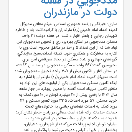
مددجويي در هفته
دولت در مازندران
ساري- خبرنگار روزنامه جمهوري اسلامي: ميثم معافي مديرکل
کميته امداد امام خميني(ره) مازندران با گراميداشت ياد و خاطره
شهيدان رجايي و باهنر اظهار داشت: در هفته دولت 31 واحد
مسکن مددجويي در استان بهره‌برداري و تحويل مددجويان اين
نهاد شد که از اين تعداد 5 واحد در مناطق محروم است.وي با
اشاره به مشارکت و همکاري خوب کميته امداد،بسيج سازندگي،
گروه‌هاي جهادي و بنياد مسکن در ايجاد سرپناهي امن براي
محرومين گفت:667 واحد مسکن مددجويي در سه سال گذشته
در استان آغاز و تاکنون بيش از 307 واحد تحويل مددجويان شده
است.مديرکل کميته امداد امام خميني(ره) مازندران با اشاره به
اينکه تامين مسکن مددجويان يکي از اولويت‌هاي اين نهاد به
منظور تامين سرپناه است گفت: با همين رويکرد در چهار ماهه
سال 1404 با رقمي بيش از 20 ميليارد تومان در 10 موردکمک به
خريد مسکن، 57 مورد احداث، 335 مورد تعمير مسکن و 119
مورد کمک به احداث فضاهاي جانبي به خانواده‌هاي تحت
حمايت خدمات ارائه‌ شده است.معافي در پايان خاطر نشان کرد:
با توجه به اينکه 12 هزار و 500 مستاجر در استان حدود 100
ميليارد تومان اجاره پرداخت مي‌کنند؛ از شهرداران، دهياران،
بخشداران و خيران گرامي دعوت مي‌شود با واگذاري و اهدا