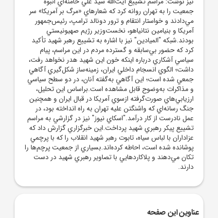
نيز نوشت: مراسم تشييع آيت‌الله سيد علي خامنه‌اي انبوه
جمعيت را به تهران روانه کرد که شعارهاي «مرگ بر آمريکا» سر
مي‌دادند و خواستار انتقام و ترور دونالد ترامپ، رئيس‌جمهور
آمريکا و بنيامين نتانياهو، نخست‌وزير رژيم صهيونيستي
بودند.شبکه "الميادين" نيز با اشاره به تشييع رهبر شهيد تأکيد
کرد که حضور بي‌سابقه و گسترده مردم در اين مراسم، پيام
سياسي آشکاري درباره اينکه خون اين شهيد هدر نخواهد رفت،
داشت؛ الگوي انسجام داخلي ايران، زمينه‌ساز شکل‌گيري آگاهي
جمعي شده است؛ اين آگاهي به‌گفته آنان، در دو سطح سياسي
و مذاکرات به‌وضوح قابل مشاهده است.براساس اين تحليل،
ارزيابي‌هاي صورت‌گرفته ازسوي آمريکا در قبال ايران و همچنين
جنگ رسانه‌اي که واشنگتن عليه تهران به راه انداخته بود، در
عمل نادرست از کار درآمد."اسکاي نيوز" نيز در گزارشي به مراسم
تشييع پيکر رهبري شهيد پرداخت.اين خبرگزاري گزارش داد که
عزاداران با لباس سياه، تابوت رهبر شهيد انقلاب را که با پرچمي
پوشانده شده است، احاطه کرده‌اند.بسياري از جمعيت پرچم‌ها را
تکان مي‌دهند و پلاکاردهايي با تصاوير رهبري شهيد در دست
دارند.
عناوین این صفحه