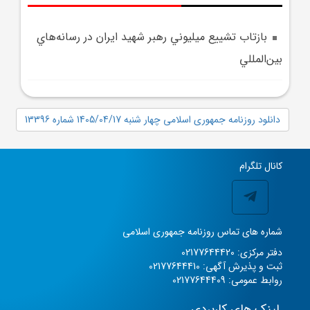
بازتاب تشييع ميليوني رهبر شهيد ايران در رسانه‌هاي
بين‌المللي
دانلود روزنامه جمهوری اسلامی چهار شنبه 1405/04/17 شماره 13396
کانال تلگرام
شماره های تماس روزنامه جمهوری اسلامی
دفتر مرکزی: 02177644420
ثبت و پذیرش آگهی: 02177644410
روابط عمومی: 02177644409
لینک های کاربردی