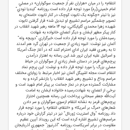
انتقام» را در ميان «هزاران نفر از جمعيت سوگواران» در مصلي
امام خميني(ره) مورد توجه قرار داده است.روزنامه "اينديا تودي"
نيز با تيتر «چگونه يک تابوت کوچک در کنار تابوت خامنه‌اي به
تصوير چشمگير مراسم تشييع او تبديل شد» قرار گرفتن تابوت
شهيده زهرا محمدي گلپايگاني، نوه 14 ماهه رهبر شهيد انقلاب در
کنار پيکر مطهر ايشان و ديگر اعضاي خانواده به شهادت
رسيده‌شان را مورد توجه قرار داده است.خبرگزاري "دويچه وله"
آلمان نيز نوشت: انبوه زيادي از جمعيت در تهران گرد هم آمدند
تا به رهبري فقيد ايران اداي احترام کنند که در آغاز جنگ آمريکا
و اسرائيل عليه ايران ترور شد.اين رسانه به اهتزار درآمدن
پرچم‌هاي قرمز در دستان شمار زيادي از سوگواران در حياط
مصلي بزرگ را مورد توجه قرار داده و نوشت: اين پرچم نماد
انتقام است.مجله اشپيگل آلمان نيز اخبار مرتبط با زواياي مختلف
مراسم وداع و تشييع رهبر شهيد انقلاب را بازنشر کرده و به
مشارکت گسترده مردم در نماز جماعت بر پيکر امام شهيد امت و
برخي از اعضاي به شهادت‌رسيده خانواده ايشان به امامت
آيت‌الله جعفر سبحاني پرداخت.اين رسانه همچنين احتزاز
پرچم‌هاي قرمز به نشانه انتقام ازسوي سوگواران و سر دادن
شعارهاي «مرگ بر آمريکا» و «انتقام، انتقام» را مورد توجه قرار
داد.روزنامه "وال استريت ژورنال" نيز در تيتر گزارش خود درباره
مراسم‌هاي تشييع اشاره کرده است که اين رويداد آيين عظيم
مقاومت در برابر آمريکاست.روزنامه "آذرنيوز" جمهوري آذربايجان