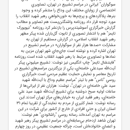
سوگواران" ايراني در مراسم تشييع در تهران، تصاويري
اختصاصي از زواياي مختلف اين وداع را منتشر کرده و وجود
بنرها، پلاکاردهاي و پرچم‌ها به خون‌خواهي رهبر شهيد انقلاب را
مورد توجه قرار داد.روزنامه واشنگتن‌پست هم تصاوير و مطالب
گزارش خبرگزاري آسوشيتدپرس را بازنشر کرد.روزنامه "نيويورک
تايمز" هم با انتشار تصويري از تابوت گل‌باران شده پيکر مطهر
رهبر شهيد انقلاب اسلامي، در گزارش مستقيم از تهران به
مشارکت «صدها هزار نفر از سوگواران» در مراسم تشييع در
تهران اشاره کرده و نوشته است جاي‌جاي شهر تهران مزين به
نمادها و تصاويري مرتبط با رهبر شهيد انقلاب شده است.روزنامه
"فايننشال تايمز" چاپ انگليس نيز نوشت: تشييع ميليوني پيکر
آيت‌الله سيدعلي خامنه‌اي، يکي از بزرگترين مراسم‌هاي تشييع در
تاريخ معاصر و نمايش حمايت عظيم مردمي است.خبرگزاري
روسي "تاس" هم با تيتر "مراسم عظيم وداع با آيت‌الله شهيد
سيد علي خامنه‌اي در تهران"، نوشت: هزاران نفر از ايراني‌ها از
ساعات اوليه صبح دوشنبه براي تشييع آيت‌الله شهيد سيد علي
خامنه‌اي، رهبر فقيد ايران به خيابان‌هاي مرکز تهران آمدند.اين
رسانه نوشت: شمار کثيري از مردم به نمايندگي از تقريبا تمام 31
استان ايران و حتي افرادي از خارج از کشور براي شرکت در اين
مراسم به تهران آمده‌اند.رسانه روسي "راشاتودي" هم نوشت:
تهران شاهد ازدحام بي‌سابقه‌اي در مراسم تشييع پيکر رهبر شهيد
و اعضاي خانواده‌اش است، چراکه جمعيت عظيمي در روز چهارم