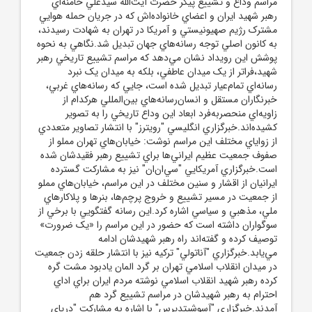
مراسم وداع و تشييع پيکر حضرت آيت‌الله سيدعلي خامنه‌اي
رهبر شهيد ايران و اعضاي خانواده‌اش که در جريان حمله هوايي
مشترک رژيم صهيونيستي و آمريکا در تهران به شهادت رسيدند،
به کانون اصلي توجه رسانه‌هاي جهان تبديل شد.نگاهي به نحوه
پوشش اين رويداد نشان مي‌دهد که مراسم تشييع تاريخي رهبر
شهيد،فراتر از يک ميدان عاطفي، بلکه به ميدان يک نبرد
رسانه‌اي تمام‌عيار تبديل شده است، جايي که رسانه‌هاي غربي،
خبرنگاران مستقل و انسان‌رسانه‌هاي بين‌المللي هرکدام از
زاويه‌اي منحصربه‌فرد ابعاد اين وداع تاريخي را به تصوير
کشيده‌اند.خبرگزاري انگليسي "رويترز" با انتشار تصاوير متعددي
از زواياي مختلف اين مراسم نوشت: خيابان‌هاي تهران مملو از
صفوف جمعيت عظيم ايراني‌ها براي تشييع رهبر فقيدشان شده
است.خبرگزاري آمريکايي "سي‌ان‌ان" نيز به مشارکت گسترده
ايرانيان از اقشار و سنين مختلف در اين مراسم، خيابان‌هاي مملو
از جمعيت در مسير تشييع و خروج پرچم‌ها، بنرها و پلاکارهاي
ملي، مذهبي و سياسي اشاره کرد.اين رسانه گفتگويي با برخي از
سوگواران داشته است که حضور در اين مراسم را «يک ضرورت»
توصيف کرده و گفته‌اند راه رهبر شهيدشان ادامه
مي‌يابد.خبرگزاري "آناتولي" ترکيه نيز با انتشار حلقه زدن جمعيت
در ميدان انقلاب اسلامي تهران بر گرد المان يادبود مشت گره
کرده رهبر شهيد انقلاب اسلامي نوشته مردم ايران براي اداي
احترام به رهبر شهيدشان در مراسم تشييع گرد هم
آمدند.خبرگزاري "آسوشيتدپرس" با اشاره به مشارکت "درياي