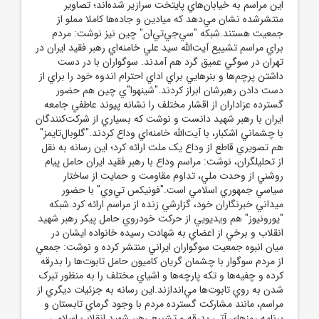
اين مراسم به خيابان‌هاي پايتخت سرازير شده‌اند؛ تصاوير
منتشرشده نشان مي‌دهد که ميادين و جاده‌ها کاملا مملو از
جمعيت هستند.شبکه "سي‌جي‌تي‌ان" چين نيز نوشت: مردم
براي مراسم تشييع آيت‌الله سيد علي خامنه‌اي رهبر فقيد ايران در
تهران در سوگي عميق گرد هم آمدند. سوگواران با در دست
داشتن پرچم‌ها و بنرهايي براي اداي احترام اندوه خود را براي از
دست دادن رهبرشان ابراز کردند."شينهوا"ي چين هم حضور
گسترده عزاداران از اقشار مختلف را نشانه پيوند عاطفي جامعه
ايران با رهبر شهيد دانست و نوشت که بسياري از شرکت‌کنندگان
با چشماني اشکبار، با آيت‌الله خامنه‌اي وداع کردند."گلوبال‌تايمز"
هم تصويري قاطع از وداع يک ملت ارائه کرد؛ اين رسانه به نقل
از تحليلگران، نوشت: مراسم وداع با رهبر فقيد ايران حامل پيام
روشني از وحدت ملي، تداوم مقاومت و حمايت از ساختار
سياسي جمهوري اسلامي است."فونيکس تي‌وي" با حضور
ميداني خبرنگاران خود، گزارشي زنده از مراسم ارائه کرد.شبکه
"يورونيوز" هم ويديويي از حرکت خودروي حامل پيکر رهبر شهيد
انقلاب و برخي از اعضاي به شهادت رسيده خانواده ايشان در
ميان انبوه جمعيت سوگواران ايراني منتشر کرده و نوشت: جمعي
از مردم سوگوار با چشمان گريان کاميون حامل تابوت‌ها را بدرقه
کرده و چفيه‌ها و تکه پارچه‌ها و اشياي مختلف را به منظور تبرک
شدن به روي تابوت‌ها مي‌اندازند.اين رسانه به جزئيات ديگري از
مراسم، مانند مشارکت گسترده مردم با وجود گرماي تابستان و
برنامه روزهاي آتي بدرقه و تشييع رهبر شهيد انقلاب اسلامي