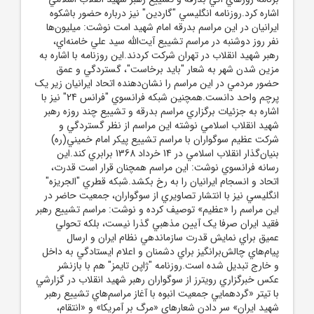
اشاره کرد.روزنامه انگليسي "گاردين" نيز درباره حضور باشکوه
ايرانيان در اين مراسم بدرقه امام شهيد امت نوشت: ميليون‌ها
نفر روز دوشنبه در مراسم تشييع آيت‌الله سيد علي خامنه‌اي،
رهبر شهيد انقلاب در تهران شرکت کردند.اين روزنامه با اشاره به
مزين شدن شهر به شعار "بايد برخاست"، گستردگي و عمق
حضور مردمي در اين مراسم را نشان‌دهنده اتحاد ايرانيان زير يک
پرچم واحد دانست.همچنين شبکه فرانسوي "فرانس 24" نيز با
اشاره به جزئيات برگزاري مراسم بدرقه و تشييع چند روزه رهبر
شهيد انقلاب اسلامي نوشته اين مراسم از نظر گستردگي و
شرکت عظيم سوگواران با مراسم تشييع پيکر امام خميني(ره)
بنيان‌گذار انقلاب اسلامي در 14 خرداد 1368 برابري کند.اين
رسانه فرانسوي نوشت: اين مراسم همچنان قرار است قدرت،
اتحاد و انسجام ايرانيان را به رخ بکشد.شبکه قطري "الجريزه"
انگليسي نيز با انتشار تصاويري از سوگواران، جمعيت حاضر در
اين مراسم را «عظيم» توصيف کرده و نوشت: مراسم تشييع رهبر
فقيد ايران صرفا يک آيين مذهبي گذرا نيست، بلکه تحولي
عميق براي نمايش قدرت سازماندهي نظام ايران و ارسال
پيام‌هاي چالش‌برانگيز براي دشمنان و اعلام ايستادگي به داخل
و خارج تبديل شده است.روزنامه "ژاپن تايمز" هم با بازنشر
عکس خبرگزاري رويترز از سوگواران رهبر شهيد انقلاب در گزارشي
با تيتر «گردهمايي جمعيت انبوه با آغاز مراسم‌هاي تشييع رهبر
شهيد ايران» سر دادن شعارهاي «مرگ بر آمريکا» و «انتقام،