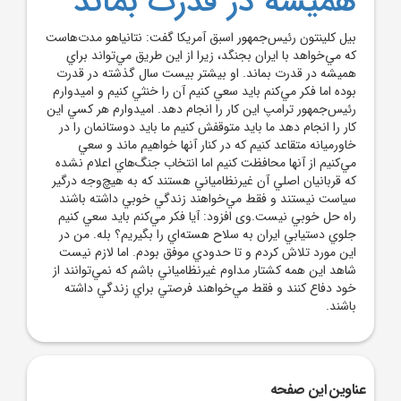
همیشه در قدرت بماند
بیل کلینتون رئیس‌جمهور اسبق آمریکا گفت: نتانياهو مدت‌هاست
که مي‌خواهد با ايران بجنگد، زيرا از اين طريق مي‌تواند براي
هميشه در قدرت بماند. او بيشتر بيست سال گذشته در قدرت
بوده اما فکر مي‌کنم بايد سعي کنيم آن را خنثي کنيم و اميدوارم
رئيس‌جمهور ترامپ اين کار را انجام دهد. اميدوارم هر کسي اين
کار را انجام دهد ما بايد متوقفش کنيم ما بايد دوستانمان را در
خاورميانه متقاعد کنيم که در کنار آنها خواهيم ماند و سعي
مي‌کنيم از آنها محافظت کنيم اما انتخاب جنگ‌هاي اعلام نشده
که قربانيان اصلي آن غيرنظامياني هستند که به هيچ‌وجه درگير
سياست نيستند و فقط مي‌خواهند زندگي خوبي داشته باشند
راه حل خوبي نيست.وی افزود: آيا فکر مي‌کنم بايد سعي کنيم
جلوي دستيابي ايران به سلاح هسته‌اي را بگيريم؟ بله. من در
اين مورد تلاش کردم و تا حدودي موفق بودم. اما لازم نيست
شاهد اين همه کشتار مداوم غيرنظامياني باشم که نمي‌توانند از
خود دفاع کنند و فقط مي‌خواهند فرصتي براي زندگي داشته
باشند.
عناوین این صفحه