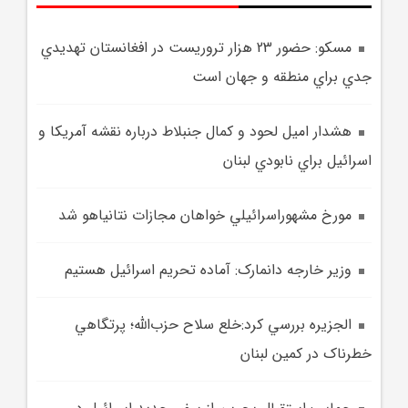
مسکو: حضور 23 هزار تروريست در افغانستان تهديدي
جدي براي منطقه و جهان است
هشدار اميل لحود و کمال جنبلاط درباره نقشه آمريکا و
اسرائيل براي نابودي لبنان
مورخ مشهوراسرائيلي خواهان مجازات نتانياهو شد
وزير خارجه دانمارک: آماده تحريم اسرائيل هستيم
الجزيره بررسي کرد:خلع سلاح حزب‌الله؛ پرتگاهي
خطرناک در کمين لبنان