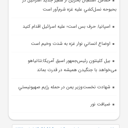
حماس: استقبال بحرين از سفير جديد اسرائيل در
بحبوحه نسل‌کشي عليه غزه شرم‌آور است
اسپانيا: حرف بس است؛ عليه اسرائيل اقدام کنيد
اوضاع انساني نوار غزه به شدت وخيم است
بيل کلينتون رئيس‌جمهور اسبق آمريکا:نتانیاهو
می‌خواهد با جنگیدن همیشه در قدرت بماند
شهادت نخست‌وزير يمن در حمله رژيم صهيونيستي
ضيافت نور