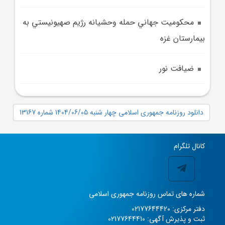
محکوميت جهاني حمله وحشيانه رژيم صهيونيستي به
بيمارستان غزه
ضيافت نور
دانلود روزنامه جمهوری اسلامی چهار شنبه 1404/06/05 شماره 13167
کانال تلگرام
شماره های تماس روزنامه جمهوری اسلامی
دفتر مرکزی: 02177644420
ثبت و پذیرش آگهی: 02177644410