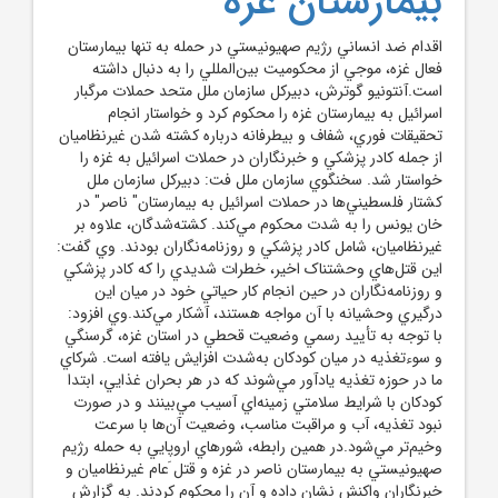
بيمارستان غزه
اقدام ضد انساني رژيم صهيونيستي در حمله به تنها بيمارستان
فعال غزه، موجي از محکوميت بين‌المللي را به دنبال داشته
است.آنتونيو گوترش، دبيرکل سازمان ملل متحد حملات مرگبار
اسرائيل به بيمارستان غزه را محکوم کرد و خواستار انجام
تحقيقات فوري، شفاف و بيطرفانه درباره کشته شدن غيرنظاميان
از جمله کادر پزشکي و خبرنگاران در حملات اسرائيل به غزه را
خواستار شد. سخنگوي سازمان ملل فت: دبيرکل سازمان ملل
کشتار فلسطيني‌ها در حملات اسرائيل به بيمارستان" ناصر" در
خان يونس را به شدت محکوم مي‌کند. کشته‌شدگان، علاوه بر
غيرنظاميان، شامل کادر پزشکي و روزنامه‌نگاران بودند. وي گفت:
اين قتل‌هاي وحشتناک اخير، خطرات شديدي را که کادر پزشکي
و روزنامه‌نگاران در حين انجام کار حياتي خود در ميان اين
درگيري وحشيانه با آن مواجه هستند، آشکار مي‌کند.وي افزود:
با توجه به تأييد رسمي وضعيت قحطي در استان غزه، گرسنگي
و سوءتغذيه در ميان کودکان به‌شدت افزايش يافته است. شرکاي
ما در حوزه تغذيه يادآور مي‌شوند که در هر بحران غذايي، ابتدا
کودکان با شرايط سلامتي زمينه‌اي آسيب مي‌بينند و در صورت
نبود تغذيه، آب و مراقبت مناسب، وضعيت آن‌ها با سرعت
وخيم‌تر مي‌شود.در همين رابطه، شورهاي اروپايي به حمله رژيم
صهيونيستي به بيمارستان ناصر در غزه و قتل َعام غيرنظاميان و
خبرنگاران واکنش نشان داده و آن را محکوم کردند. به گزارش