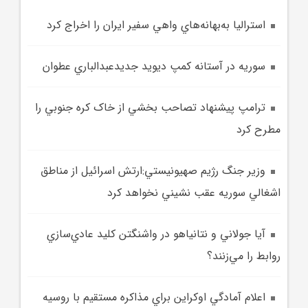
استراليا به‌بهانه‌هاي واهي سفير ايران را اخراج کرد
سوريه در آستانه کمپ ديويد جديدعبدالباري عطوان
ترامپ پيشنهاد تصاحب بخشي از خاک کره جنوبي را
مطرح کرد
وزير جنگ رژيم صهيونيستي:ارتش اسرائيل از مناطق
اشغالي سوريه عقب نشيني نخواهد کرد
آيا جولاني و نتانياهو در واشنگتن کليد عادي‌سازي
روابط را مي‌زنند؟
اعلام آمادگي اوکراين براي مذاکره مستقيم با روسيه