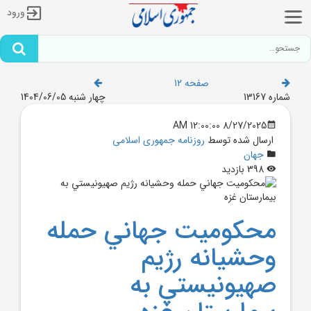
ورود
صفحه 12
شماره 13167
چهار شنبه 1404/06/05
8/27/2025 12:00:00 AM
ارسال شده توسط
روزنامه جمهوری اسلامی
جهان
398 بازدید
محکوميت جهاني حمله
وحشيانه رژيم
صهيونيستي به