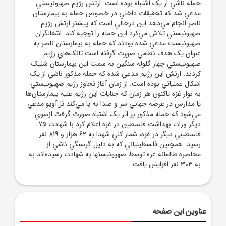
حمله ناشي از يک اشتباه بوده است. ارتش رژيم صهيونيستي
مدعي شد که تحقيقات داخلي در خصوص حمله به بيمارستان
ناصر انجام مي‌دهد.اين درحالي است که پيشتر ارتش رژيم
صهيونيستي تلاش مي‌کرد اين حمله را توجيه کند. اشغالگران
صهيونيست مدعي شده بودند که حمله به بيمارستان ناصر به
عنوان يک هدف نظامي صورت گرفته است.تانک‌هاي رژيم
صهيونيستي چهار گلوله سنگين به سمت اين بيمارستان شليک
کردند. ارتش اين رژيم مدعي شده که حمله مذکور ناشي از يک
اشکال عملياتي بوده است. از زمان آغاز تجاوز رژيم صهيونيستي
به نوار غزه تاکنون هر زمان که جنايات اين رژيم عليه بيمارستان‌ها
يا مدارس در عرصه جهاني سر و صدا به پا مي‌کند تل‌آويو مدعي
مي‌شود که حمله مذکور بر اثر يک اشتباه صورت گرفت.ازسوي
ديگر وزات بهداشت فلسطين در غزه اعلام کرد با شهادت 75
فلسطيني ديگر در غزه، شمار کلي شهدا به 62 هزار و 819 نفر
رسيد. همچنين فلسطينياني که به دليل گرسنگي ناشي از
محاصره ظالمانه غزه توسط صهيونيستها به شهادت رسيده‌اند به
به 303 نفر افزايش يافت.
عناوین این صفحه