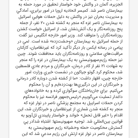
الجزيره، آلمان در واکنش خود خواستار تحقيق در مورد حمله به
بيمارستان ناصر شد. کميسر اتحاديه اروپا در امور برابري، آمادگي
و مديريت بحران نيز در واکنش به دليل حملات هوايي اسرائيل
به بيمارستان ناصر غزه که منجر به کشته شدن 20 نفر، از جمله
پنج روزنامه‌نگار و يک آتش‌نشان شد، از اسرائيل خواست کشتن
روزنامه‌نگاران را متوقف کند. وزير امور خارجه انگليس نيز گفت
از حمله اسرائيل به بيمارستان «وحشت‌زده» شده است. لمي در
پيامي در رسانه ايکس بار ديگر تأکيد کرد که غيرنظاميان، کارکنان
مراقبت‌هاي سلامتي و روزنامه‌نگاران بايد محافظت شوند. چين
نيز حمله رژيم‌صهيونيستي به يک بيمارستان در غزه را که منجر
به شهادت 21 نفر از کادر درمان، خبرنگاران و مردم عادي فلسطين
شد، محکوم کرد.گوئو جياکون در نشست خبري وزارت امور
خارجه چين، اظهار داشت: «ما از کشته شدن دوباره کادر درماني
و خبرنگاران در اين درگيري‌ها بهت‌زده‌ايم و آن را محکوم
مي‌کنيم. براي جان‌باختگان سوگواري کرده و به خانواده‌هاي
داغدار تسليت مي‌گوييم.»رئيس‌جمهور فرانسه نيز با محکوم
کردن حملات اسراييل به مجتمع پزشکي ناصر در نوار غزه که
منجر به کشته شدن شماري از غيرنظاميان و خبرنگاران شد، اين
اقدام را «غير قابل تحمل» خواند و خواستار پايبندي تل‌آويو به
قوانين بين‌المللي شد. توجيه صهيونيستها: اشتباه شد!در پي
گسترش محکوميت حمله وحشيانه رژيم صهيونيستي به
بيمارستان ناصر در نوار غزه ارتش اين رژيم مدعي شد که اين