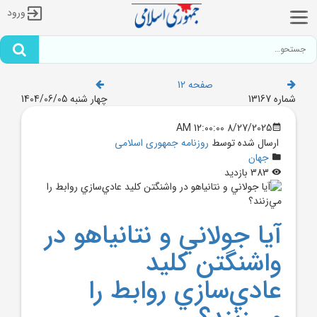
ورود
صفحه 12
شماره 13167
چهار شنبه 1404/06/05
8/27/2025 12:00:00 AM
ارسال شده توسط
روزنامه جمهوری اسلامی
جهان
383 بازدید
آيا جولاني و نتانياهو در
واشنگتن کليد
عادي‌سازي روابط را