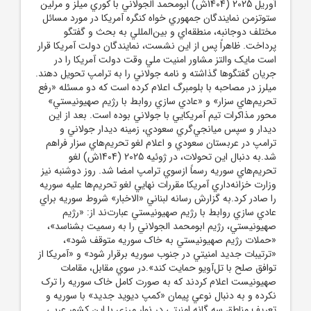
آوريل 2025 (1404ش) ابومحمد الجولاني با کوري ميلز و مرلين
ستوتزمن نمايندگان جمهوري خواه کنگره آمريکا در مورد مسائل
مختلف دوجانبه، منطقه‌اي و بين‌المللي به بحث و گفتگو
پرداخت. ظاهراً پس از اين نشست، نمايندگان دولت آمريکا قرار
است مايک والتز مشاور امنيت ملي وقت دولت آمريکا را در
جريان گفتگوها گذاشته و نامه جولاني را به ترامپ تحويل دهند.
ميلرز در مصاحبه با بلومبرگ اعلام کرده است که دو مسئله «رفع
تحريم‌هاي سزار» و «عادي سازي روابط با رژيم صهيونيستي»
محور مذاکرات تيم آمريکايي با جولاني بوده است. بعد از اين
ديدار و سپس ميانجي‌گري سعودي، زمينه ديدار جولاني و
ترامپ در عربستان سعودي و اعلام لغو تحريم‌هاي سزار فراهم
شد.به دنبال اين تحولات، در ژوئيه 2025 (1404ش) لغو
تحريم‌هاي سوريه رسماً ازسوي ترامپ امضا شد. روز دوشنبه نيز
وزارت خزانه‌داري آمريکا مقررات نهايي لغو تحريم‌ها عليه سوريه
را صادر کرد.به گزارش رسانه لبناني «الاخبار» شروط سوريه براي
عادي سازي روابط با رژيم صهيونيستي عبارت‌ند از: «رژيم
صهيونيستي، رژيم ابومحمد الجولاني را به رسميت بشناسد»،
«حملات رژيم صهيونيستي به خاک سوريه متوقف شود»،
«ترتيبات جديد امنيتي در جنوب سوريه برقرار شود» و «آمريکا از
توافق صلح با تل‌آويو حمايت کند».در سوي مقابل، مقامات
صهيونيست اعلام کردند که به صورت کامل خاک سوريه را ترک
نکرده و به دنبال نوعي پيمان «کمپ ديويد جديد» با سوريه و
تعريف مناطق سه گانه امنيتي در نوار مرزي با اين کشور عربي