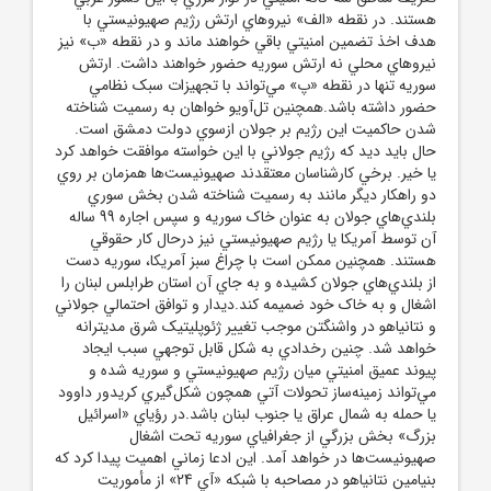
هستند. در نقطه «الف» نيروهاي ارتش رژيم صهيونيستي با
هدف اخذ تضمين امنيتي باقي خواهند ماند و در نقطه «ب» نيز
نيروهاي محلي نه ارتش سوريه حضور خواهند داشت. ارتش
سوريه تنها در نقطه «پ» مي‌تواند با تجهيزات سبک نظامي
حضور داشته باشد.همچنين تل‌آويو خواهان به رسميت شناخته
شدن حاکميت اين رژيم بر جولان ازسوي دولت دمشق است.
حال بايد ديد که رژيم جولاني با اين خواسته موافقت خواهد کرد
يا خير. برخي کارشناسان معتقدند صهيونيست‌ها همزمان بر روي
دو راهکار ديگر مانند به رسميت شناخته شدن بخش سوري
بلندي‌هاي جولان به عنوان خاک سوريه و سپس اجاره 99 ساله
آن توسط آمريکا يا رژيم صهيونيستي نيز درحال کار حقوقي
هستند. همچنين ممکن است با چراغ سبز آمريکا، سوريه دست
از بلندي‌هاي جولان کشيده و به جاي آن استان طرابلس لبنان را
اشغال و به خاک خود ضميمه کند.ديدار و توافق احتمالي جولاني
و نتانياهو در واشنگتن موجب تغيير ژئوپليتيک شرق مديترانه
خواهد شد. چنين رخدادي به شکل قابل توجهي سبب ايجاد
پيوند عميق امنيتي ميان رژيم صهيونيستي و سوريه شده و
مي‌تواند زمينه‌ساز تحولات آتي همچون شکل‌گيري کريدور داوود
يا حمله به شمال عراق يا جنوب لبنان باشد.در رؤياي «اسرائيل
بزرگ» بخش بزرگي از جغرافياي سوريه تحت اشغال
صهيونيست‌ها در خواهد آمد. اين ادعا زماني اهميت پيدا کرد که
بنيامين نتانياهو در مصاحبه با شبکه «آي 24» از مأموريت