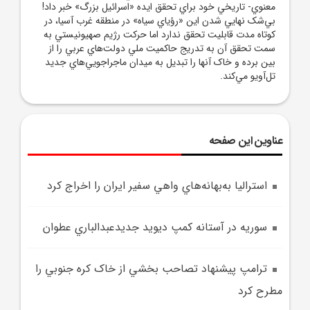
معنوي- تاريخي خود براي تحقق ايده «اسرائيل بزرگ» خبر داد!
بي‌شک نهايي شدن اين «رؤياي سياه» در منطقه غرب آسيا، در
کوتاه مدت قابليت تحقق ندارد اما حرکت رژيم صهيونيستي به
سمت تحقق آن به تدريج حاکميت ملي دولت‌هاي عربي را از
بين برده و خاک آنها را تبديل به ميدان ماجراجويي‌هاي جديد
تل‌آويو مي‌کند.
عناوین این صفحه
استراليا به‌بهانه‌هاي واهي سفير ايران را اخراج کرد
سوريه در آستانه کمپ ديويد جديدعبدالباري عطوان
ترامپ پيشنهاد تصاحب بخشي از خاک کره جنوبي را
مطرح کرد