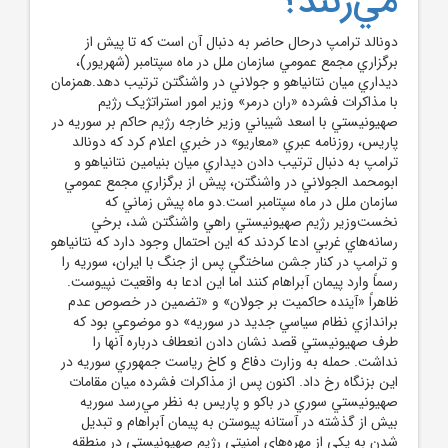
مي‌زنند؟
دونالد ترامپ درحال حاضر به دنبال آن است که تا پيش از
برگزاري مجمع عمومي سازمان ملل در ماه سپتامبر (شهريور)،
ديداري ميان نتانياهو و جولاني در واشنگتن ترتيب دهد.همزمان
با مذاکرات فشرده «ران درمر» وزير امور استراتژيک رژيم
صهيونيستي با اسعد شيباني وزير خارجه رژيم حاکم بر سوريه در
پاريس، روزنامه عبري «معاريو» در خبري اعلام کرد که دونالد
ترامپ به دنبال ترتيب دادن ديداري ميان بنيامين نتانياهو و
ابومحمد الجولاني در واشنگتن، پيش از برگزاري مجمع عمومي
سازمان ملل در ماه سپتامبر است.دو ماه پيش زماني که
نخست‌وزير رژيم صهيونيستي راهي واشنگتن شد، برخي
رسانه‌هاي غربي ادعا کردند که اين احتمال وجود دارد که نتانياهو
و ترامپ در کنار جشن ساختگي پس از جنگ با ايران، سوريه را
رسماً وارد پيمان آبراهام کنند اما اين ادعا به واقعيت نپيوست.
ظاهراً «آينده حاکميت بر جولان» و «تضمين در خصوص عدم
براندازي نظام سياسي جديد در سوريه» دو موضوعي بود که
طرف صهيونيستي قصد نشان دادن انعطاف درباره آنها را
نداشت. حمله به وزارت دفاع و کاخ رياست جمهوري سوريه در
اين بزنگاه رخ داد. اکنون پس از مذاکرات فشرده ميان مقامات
صهيونيستي سوري در باکو و پاريس به نظر مي‌رسد سوريه
بيش از گذشته در آستانه پيوستن به پيمان آبراهام و تبديل
شدن به يکي از مهره‌هاي امنيتي رژيم صهيونيستي در منطقه