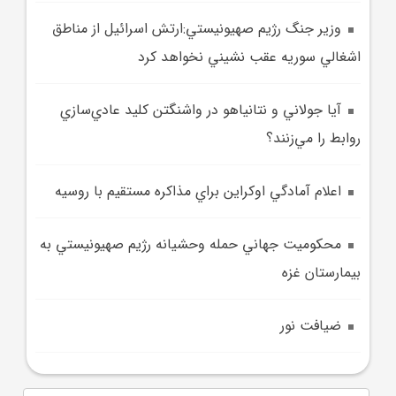
وزير جنگ رژيم صهيونيستي:ارتش اسرائيل از مناطق
اشغالي سوريه عقب نشيني نخواهد کرد
آيا جولاني و نتانياهو در واشنگتن کليد عادي‌سازي
روابط را مي‌زنند؟
اعلام آمادگي اوکراين براي مذاکره مستقيم با روسيه
محکوميت جهاني حمله وحشيانه رژيم صهيونيستي به
بيمارستان غزه
ضيافت نور