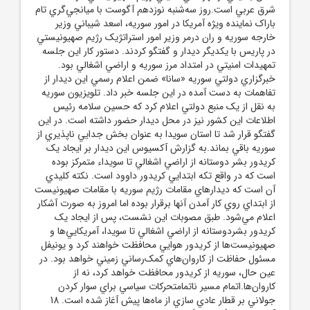
شرق عربي است.روز سه‌شنبه نوزدهم آگوست با ميانجي‌گري تام
باراک نماينده ويژه آمريکا در امور سوريه، اسعد شيباني وزير
خارجه سوريه و ران درمر وزير امور استراتژيک رژيم صهيونيستي
در پاريس با يکديگر ديدار و گفتگو کردند. دستور کار اين جلسه
تمهيدات امنيتي در امتداد مرز سوريه و اراضي اشغالي بود.
خبرگزاري دولتي سوريه «سانا» ضمن اعلام رسمي اين ديدار از
تفاهمات به دست آمده در اين جلسه خبر داد. تلويزيون سوريه
به نقل از يک منبع دولتي اعلام کرد که حسين سلامه رئيس
اطلاعات اين کشور نيز در محل ديدار حضور داشته است. در اين
گفتگو قرار شد تا استان سويدا به عنوان بخش جدايي ناپذيري از
سوريه باقي بماند.به گزارش آکسيوس اين ديدار بر ايجاد يک
کريدور بشر دوستانه از اراضي اشغالي تا سويداء متمرکز بوده
است که در واقع تکه ابتدايي کريدور داوود است. نکته کليدي
آن است که ديدارهاي مقامات رژيم سوريه با مقامات صهيونيست
از ابتداي روي کار آمدن آنها برقرار بوده اما امروز به صورت آشکار
اعلام مي‌شود. طبق مصوبات اين نشست، پس از ايجاد يک
کريدور بشردوستانه از اراضي اشغالي تا سويدا، آمريکايي‌ها و
صهيونيست‌ها از کريدور هوايي محافظت خواهند کرد و يونيفل
مسئول حفاظت از کاروان‌هاي کمک‌رساني زميني خواهد بود. در
عين حال، سوريه از کريدور محافظت خواهد کرد، نه از
کاروان‌ها.اتمام مسير ناتمامتحرکات سياسي براي سوار کردن
جولاني بر قطار عادي سازي از ماه‌ها پيش آغاز شده است. 18