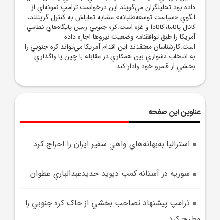
داده بود.تحليلگران مي‌گويند اين درخواست ترامپ نمونه‌اي از
الگوي «سياست توسعه‌طلبانه» مشابه تمايلش به کنترل گرينلند،
کانال پاناما، کانادا و غزه است.کره جنوبي زمين پايگاه‌هاي نظامي
آمريکا را طبق توافقنامه وضعيت نيروها اجاره داده
است.کارشناسان معتقدند اين اقدام آمريکا مي‌تواند کره جنوبي را
به انتخاب دشواري بين همکاري در مقابله با چين يا واگذاري
بخشي از قلمرو خود وادار کند.
عناوین این صفحه
استراليا به‌بهانه‌هاي واهي سفير ايران را اخراج کرد
سوريه در آستانه کمپ ديويد جديدعبدالباري عطوان
ترامپ پيشنهاد تصاحب بخشي از خاک کره جنوبي را
مطرح کرد