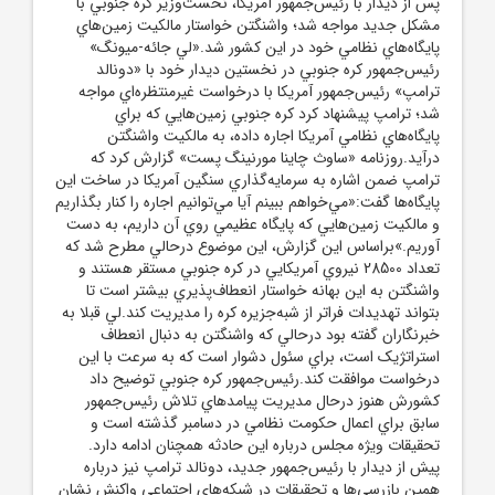
پس از ديدار با رئيس‌جمهور آمريکا، نخست‌وزير کره جنوبي با
مشکل جديد مواجه شد؛ واشنگتن خواستار مالکيت زمين‌هاي
پايگاه‌هاي نظامي خود در اين کشور شد.«لي جائه-ميونگ»
رئيس‌جمهور کره جنوبي در نخستين ديدار خود با «دونالد
ترامپ» رئيس‌جمهور آمريکا با درخواست غيرمنتظره‌اي مواجه
شد؛ ترامپ پيشنهاد کرد کره جنوبي زمين‌هايي که براي
پايگاه‌هاي نظامي آمريکا اجاره داده، به مالکيت واشنگتن
درآيد.روزنامه «ساوث چاينا مورنينگ پست» گزارش کرد که
ترامپ ضمن اشاره به سرمايه‌گذاري سنگين آمريکا در ساخت اين
پايگاه‌ها گفت:«مي‌خواهم ببينم آيا مي‌توانيم اجاره را کنار بگذاريم
و مالکيت زمين‌هايي که پايگاه عظيمي روي آن داريم، به دست
آوريم.»براساس اين گزارش، اين موضوع درحالي مطرح شد که
تعداد 28500 نيروي آمريکايي در کره جنوبي مستقر هستند و
واشنگتن به اين بهانه خواستار انعطاف‌پذيري بيشتر است تا
بتواند تهديدات فراتر از شبه‌جزيره کره را مديريت کند.لي قبلا به
خبرنگاران گفته بود درحالي که واشنگتن به دنبال انعطاف
استراتژيک است، براي سئول دشوار است که به سرعت با اين
درخواست موافقت کند.رئيس‌جمهور کره جنوبي توضيح داد
کشورش هنوز درحال مديريت پيامدهاي تلاش رئيس‌جمهور
سابق براي اعمال حکومت نظامي در دسامبر گذشته است و
تحقيقات ويژه مجلس درباره اين حادثه همچنان ادامه دارد.
پيش از ديدار با رئيس‌جمهور جديد، دونالد ترامپ نيز درباره
همين بازرسي‌ها و تحقيقات در شبکه‌هاي اجتماعي واکنش نشان