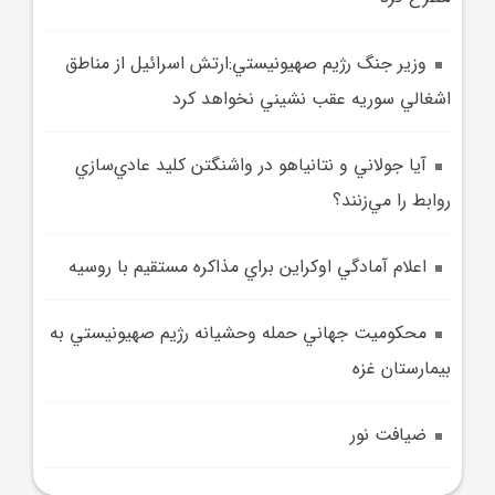
وزير جنگ رژيم صهيونيستي:ارتش اسرائيل از مناطق
اشغالي سوريه عقب نشيني نخواهد کرد
آيا جولاني و نتانياهو در واشنگتن کليد عادي‌سازي
روابط را مي‌زنند؟
اعلام آمادگي اوکراين براي مذاکره مستقيم با روسيه
محکوميت جهاني حمله وحشيانه رژيم صهيونيستي به
بيمارستان غزه
ضيافت نور