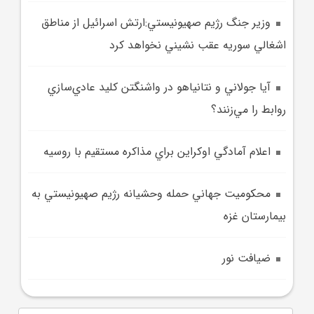
وزير جنگ رژيم صهيونيستي:ارتش اسرائيل از مناطق
اشغالي سوريه عقب نشيني نخواهد کرد
آيا جولاني و نتانياهو در واشنگتن کليد عادي‌سازي
روابط را مي‌زنند؟
اعلام آمادگي اوکراين براي مذاکره مستقيم با روسيه
محکوميت جهاني حمله وحشيانه رژيم صهيونيستي به
بيمارستان غزه
ضيافت نور