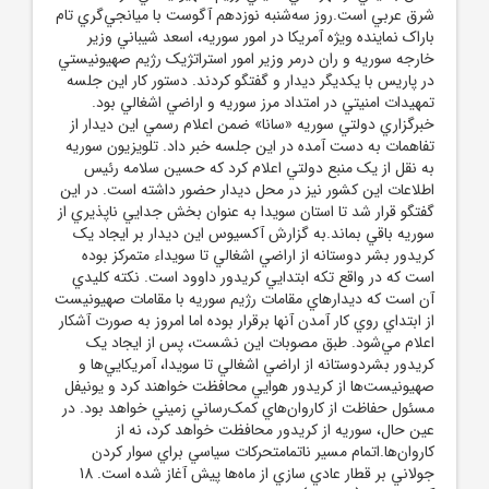
شرق عربي است.روز سه‌شنبه نوزدهم آگوست با ميانجي‌گري تام
باراک نماينده ويژه آمريکا در امور سوريه، اسعد شيباني وزير
خارجه سوريه و ران درمر وزير امور استراتژيک رژيم صهيونيستي
در پاريس با يکديگر ديدار و گفتگو کردند. دستور کار اين جلسه
تمهيدات امنيتي در امتداد مرز سوريه و اراضي اشغالي بود.
خبرگزاري دولتي سوريه «سانا» ضمن اعلام رسمي اين ديدار از
تفاهمات به دست آمده در اين جلسه خبر داد. تلويزيون سوريه
به نقل از يک منبع دولتي اعلام کرد که حسين سلامه رئيس
اطلاعات اين کشور نيز در محل ديدار حضور داشته است. در اين
گفتگو قرار شد تا استان سويدا به عنوان بخش جدايي ناپذيري از
سوريه باقي بماند.به گزارش آکسيوس اين ديدار بر ايجاد يک
کريدور بشر دوستانه از اراضي اشغالي تا سويداء متمرکز بوده
است که در واقع تکه ابتدايي کريدور داوود است. نکته کليدي
آن است که ديدارهاي مقامات رژيم سوريه با مقامات صهيونيست
از ابتداي روي کار آمدن آنها برقرار بوده اما امروز به صورت آشکار
اعلام مي‌شود. طبق مصوبات اين نشست، پس از ايجاد يک
کريدور بشردوستانه از اراضي اشغالي تا سويدا، آمريکايي‌ها و
صهيونيست‌ها از کريدور هوايي محافظت خواهند کرد و يونيفل
مسئول حفاظت از کاروان‌هاي کمک‌رساني زميني خواهد بود. در
عين حال، سوريه از کريدور محافظت خواهد کرد، نه از
کاروان‌ها.اتمام مسير ناتمامتحرکات سياسي براي سوار کردن
جولاني بر قطار عادي سازي از ماه‌ها پيش آغاز شده است. 18