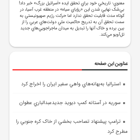
معنوي- تاريخي خود براي تحقق ايده «اسرائيل بزرگ» خبر داد!
بي‌شک نهايي شدن اين «رؤياي سياه» در منطقه غرب آسيا، در
کوتاه مدت قابليت تحقق ندارد اما حرکت رژيم صهيونيستي به
سمت تحقق آن به تدريج حاکميت ملي دولت‌هاي عربي را از
بين برده و خاک آنها را تبديل به ميدان ماجراجويي‌هاي جديد
تل‌آويو مي‌کند.
عناوین این صفحه
استراليا به‌بهانه‌هاي واهي سفير ايران را اخراج کرد
سوريه در آستانه کمپ ديويد جديدعبدالباري عطوان
ترامپ پيشنهاد تصاحب بخشي از خاک کره جنوبي را
مطرح کرد