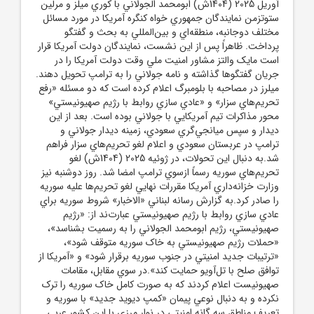
آوريل 2025 (1404ش) ابومحمد الجولاني با کوري ميلز و مرلين
ستوتزمن نمايندگان جمهوري خواه کنگره آمريکا در مورد مسائل
مختلف دوجانبه، منطقه‌اي و بين‌المللي به بحث و گفتگو
پرداخت. ظاهراً پس از اين نشست، نمايندگان دولت آمريکا قرار
است مايک والتز مشاور امنيت ملي وقت دولت آمريکا را در
جريان گفتگوها گذاشته و نامه جولاني را به ترامپ تحويل دهند.
ميلرز در مصاحبه با بلومبرگ اعلام کرده است که دو مسئله «رفع
تحريم‌هاي سزار» و «عادي سازي روابط با رژيم صهيونيستي»
محور مذاکرات تيم آمريکايي با جولاني بوده است. بعد از اين
ديدار و سپس ميانجي‌گري سعودي، زمينه ديدار جولاني و
ترامپ در عربستان سعودي و اعلام لغو تحريم‌هاي سزار فراهم
شد.به دنبال اين تحولات، در ژوئيه 2025 (1404ش) لغو
تحريم‌هاي سوريه رسماً ازسوي ترامپ امضا شد. روز دوشنبه نيز
وزارت خزانه‌داري آمريکا مقررات نهايي لغو تحريم‌ها عليه سوريه
را صادر کرد.به گزارش رسانه لبناني «الاخبار» شروط سوريه براي
عادي سازي روابط با رژيم صهيونيستي عبارت‌ند از: «رژيم
صهيونيستي، رژيم ابومحمد الجولاني را به رسميت بشناسد»،
«حملات رژيم صهيونيستي به خاک سوريه متوقف شود»،
«ترتيبات جديد امنيتي در جنوب سوريه برقرار شود» و «آمريکا از
توافق صلح با تل‌آويو حمايت کند».در سوي مقابل، مقامات
صهيونيست اعلام کردند که به صورت کامل خاک سوريه را ترک
نکرده و به دنبال نوعي پيمان «کمپ ديويد جديد» با سوريه و
تعريف مناطق سه گانه امنيتي در نوار مرزي با اين کشور عربي