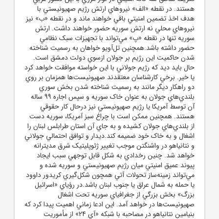
هستند. در نقطه «الف» نيروهاي ارتش رژيم صهيونيستي با
هدف اخذ تضمين امنيتي باقي خواهند ماند و در نقطه «ب» نيز
نيروهاي محلي نه ارتش سوريه حضور خواهند داشت. ارتش
سوريه تنها در نقطه «پ» مي‌تواند با تجهيزات سبک نظامي
حضور داشته باشد.همچنين تل‌آويو خواهان به رسميت شناخته
شدن حاکميت اين رژيم بر جولان ازسوي دولت دمشق است.
حال بايد ديد که رژيم جولاني با اين خواسته موافقت خواهد کرد
يا خير. برخي کارشناسان معتقدند صهيونيست‌ها همزمان بر روي
دو راهکار ديگر مانند به رسميت شناخته شدن بخش سوري
بلندي‌هاي جولان به عنوان خاک سوريه و سپس اجاره 99 ساله
آن توسط آمريکا يا رژيم صهيونيستي نيز درحال کار حقوقي
هستند. همچنين ممکن است با چراغ سبز آمريکا، سوريه دست
از بلندي‌هاي جولان کشيده و به جاي آن استان طرابلس لبنان را
اشغال و به خاک خود ضميمه کند.ديدار و توافق احتمالي جولاني
و نتانياهو در واشنگتن موجب تغيير ژئوپليتيک شرق مديترانه
خواهد شد. چنين رخدادي به شکل قابل توجهي سبب ايجاد
پيوند عميق امنيتي ميان رژيم صهيونيستي و سوريه شده و
مي‌تواند زمينه‌ساز تحولات آتي همچون شکل‌گيري کريدور داوود
يا حمله به شمال عراق يا جنوب لبنان باشد.در رؤياي «اسرائيل
بزرگ» بخش بزرگي از جغرافياي سوريه تحت اشغال
صهيونيست‌ها در خواهد آمد. اين ادعا زماني اهميت پيدا کرد که
بنيامين نتانياهو در مصاحبه با شبکه «آي 24» از مأموريت