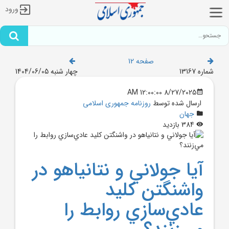
ورود
صفحه 12
شماره 13167
چهار شنبه 1404/06/05
8/27/2025 12:00:00 AM
ارسال شده توسط
روزنامه جمهوری اسلامی
جهان
384 بازدید
آيا جولاني و نتانياهو در
واشنگتن کليد
عادي‌سازي روابط را