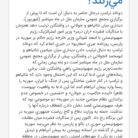
مي‌زنند؟
دونالد ترامپ درحال حاضر به دنبال آن است که تا پيش از
برگزاري مجمع عمومي سازمان ملل در ماه سپتامبر (شهريور)،
ديداري ميان نتانياهو و جولاني در واشنگتن ترتيب دهد.همزمان
با مذاکرات فشرده «ران درمر» وزير امور استراتژيک رژيم
صهيونيستي با اسعد شيباني وزير خارجه رژيم حاکم بر سوريه در
پاريس، روزنامه عبري «معاريو» در خبري اعلام کرد که دونالد
ترامپ به دنبال ترتيب دادن ديداري ميان بنيامين نتانياهو و
ابومحمد الجولاني در واشنگتن، پيش از برگزاري مجمع عمومي
سازمان ملل در ماه سپتامبر است.دو ماه پيش زماني که
نخست‌وزير رژيم صهيونيستي راهي واشنگتن شد، برخي
رسانه‌هاي غربي ادعا کردند که اين احتمال وجود دارد که نتانياهو
و ترامپ در کنار جشن ساختگي پس از جنگ با ايران، سوريه را
رسماً وارد پيمان آبراهام کنند اما اين ادعا به واقعيت نپيوست.
ظاهراً «آينده حاکميت بر جولان» و «تضمين در خصوص عدم
براندازي نظام سياسي جديد در سوريه» دو موضوعي بود که
طرف صهيونيستي قصد نشان دادن انعطاف درباره آنها را
نداشت. حمله به وزارت دفاع و کاخ رياست جمهوري سوريه در
اين بزنگاه رخ داد. اکنون پس از مذاکرات فشرده ميان مقامات
صهيونيستي سوري در باکو و پاريس به نظر مي‌رسد سوريه
بيش از گذشته در آستانه پيوستن به پيمان آبراهام و تبديل
شدن به يکي از مهره‌هاي امنيتي رژيم صهيونيستي در منطقه