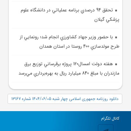
تحقق 94 درصدي برنامه عملياتي در دانشگاه علوم
پزشکي گيلان
با حضور وزير جهاد کشاورزي انجام شد؛ رونمايي از
طرح مولدسازي 400 روستا در استان همدان
هفته دولت امسال120 پروژه برقرساني توزيع برق
مازندران با مبلغ 840 ميليارد ريال به بهره‌برداري مي‌رسد
دانلود روزنامه جمهوری اسلامی چهار شنبه 1404/06/05 شماره 13167
کانال تلگرام