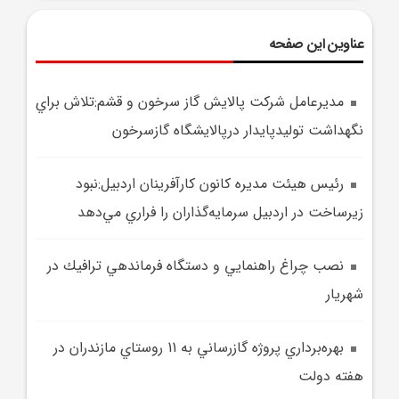
عناوین این صفحه
مديرعامل شرکت پالايش گاز سرخون و قشم:تلاش براي
نگهداشت توليدپايدار درپالايشگاه گازسرخون
رئيس هيئت مديره کانون کارآفرينان اردبيل:نبود
زيرساخت در اردبيل سرمايه‌گذاران را فراري مي‌دهد
نصب چراغ راهنمايي و دستگاه فرماندهي ترافيك در
شهريار
بهره‌برداري پروژه گازرساني به 11 روستاي مازندران در
هفته دولت