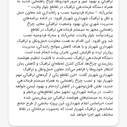
ترافيکي و بهبود عبور و مرور خودروها، چراغ راهنمايي جديد به
همراه دستگاه فرماندهي ترافيک در تقاطع بلوار ولايت –
عباس‌آباد – سه‌راه فردوسيه نصب و راه‌اندازي شد.معاون حمل
و نقل و ترافيک شهرداري شهريار افزود: در ادامه برنامه‌هاي
مديريت شهري براي بهبود وضعيت ترافيکي معابر، چراغ
راهنمايي مجهز به سيستم فرماندهي ترافيک در تقاطع
پررفت‌وآمد بلوار ولايت، عباس‌آباد و سه‌راه فردوسيه نصب
شد.وي افزود: اين اقدام به همت معاونت حمل‌ونقل و ترافيک
شهرداري شهريار و با هدف کاهش سوانح رانندگي، مديريت
روان‌تر تردد و افزايش ايمني عابران پياده انجام شده است.
دستگاه فرماندهي ترافيک نصب‌شده، با قابليت تنظيم هوشمند
زمان‌بندي چراغ‌ها، امکان کنترل لحظه‌اي ترافيک و کاهش زمان
انتظار خودروها را فراهم مي‌کند.معاون حمل‌ونقل و ترافيک
شهرداري شهريار گفت: «اين تقاطع يکي از گره‌هاي ترافيکي مهم
شهريار بود و نصب چراغ راهنمايي به همراه سيستم فرماندهي
جديد، نقش قابل‌توجهي در کاهش ازدحام و بهبود ايمني خواهد
داشت. در برنامه شهرداري، تجهيز ساير تقاطع‌هاي پرخطر و
پرتردد به سيستم‌هاي هوشمند ترافيکي نيز پيش‌بيني شده
است.»براساس اعلام شهرداري، اين پروژه بخشي از طرح جامع
ساماندهي ترافيک شهريار است که به‌صورت مرحله‌اي در نقاط
مختلف شهر اجرا خواهد شد.