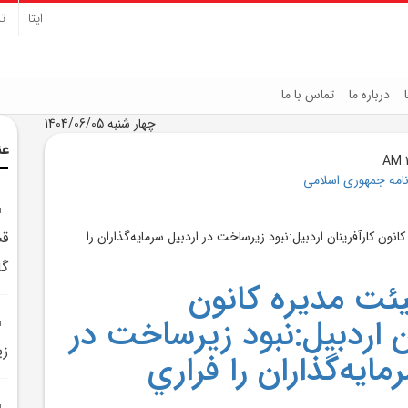
ایتا
تل
درباره ما
تماس با ما
چهار شنبه 1404/06/05
عن
نامه جمهوری اسلامی
قش
گا
ت مديره کانون
ن اردبيل:نبود زيرساخت در
زي
مايه‌گذاران را فراري