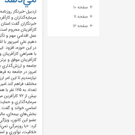
صفحه 10
اردبيل-خبرنگار روزنام
صفحه 11
سرمايه‌گذاران و کارآف
خبرنگاران گفت:استان 
صفحه 12
کارآفرينان محروم است 
عمل اقدامي مهم و تأثي
دهيم.علي اميرپور با ا
با همراهي کارآفرينان و
کارآفرينان موفق و برت
جامعه و ارزش‌گذاري به
امروز در جامعه به فر
نيازمنديم تا اين امر ار
تعداد به 75
بيش از 72 کا
سرمايه‌گذاري و حمايت 
اساسي خواند و گفت: «ب
بخش‌هاي بيمه‌اي، ماليا
عضو اين کانون، ويژگي 
کرد: «با روزمرگي نمي‌
خلاقيت، نوآوري و است