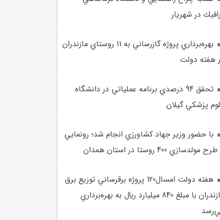
افيك در شهريار
بهره‌برداري پروژه گازرساني به 11 روستاي مازندران
 هفته دولت
تحقق 94 درصدي برنامه عملياتي در دانشگاه
وم پزشکي گيلان
با حضور وزير جهاد کشاورزي انجام شد؛ رونمايي
رح مولدسازي 400 روستا در استان همدان
هفته دولت امسال120 پروژه برقرساني توزيع برق
مازندران با مبلغ 840 ميليارد ريال به بهره‌برداري
‌رسد