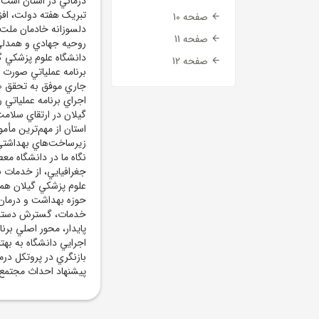
درماني در استان است.د
تبريک هفته دولت، اف
صفحه 10
دلسوزانه خادمان ملت د
صفحه 11
روحيه جهادي و همدلي،
دانشگاه علوم پزشکي گ
صفحه 12
برنامه عملياتي صورت 
اجراي برنامه عملياتي 
گيلان در ارتقاي سلام
استان از مهم‌ترين مأم
زيرساخت‌هاي بهداشتي 
نگاه ما در دانشگاه مع
جغرافيايي، از خدمات ب
علوم پزشکي گيلان همچ
حوزه بهداشت و درمان ر
خدمات، گسترش دسترسي 
پايدار، محور اصلي بر
اجرايي دانشگاه به ب
بازنگري در پروتکل در
پيشنهاد احداث مجتمع 