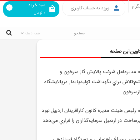
سبد خرید
گرام
0
ورود به حساب کاربری
0
تومان
اوین این صفحه
مديرعامل شرکت پالايش گاز سرخون و
م:تلاش براي نگهداشت توليدپايدار درپالايشگاه
زسرخون
رئيس هيئت مديره کانون کارآفرينان اردبيل:نبود
رساخت در اردبيل سرمايه‌گذاران را فراري مي‌دهد
نصب چراغ راهنمايي و دستگاه فرماندهي