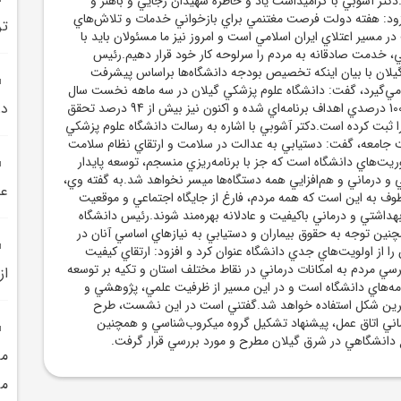
کتر آشوبي با گراميداشت ياد و خاطره شهيدان رجايي و باهنر و
زود: هفته دولت فرصت مغتنمي براي بازخواني خدمات و تلاش‌هاي
تر
ر مسير اعتلاي ايران اسلامي است و امروز نيز ما مسئولان بايد با
 خدمت صادقانه به مردم را سرلوحه کار خود قرار دهيم.رئيس
يلان با بيان اينکه تخصيص بودجه دانشگاه‌ها براساس پيشرفت
مي‌گيرد، گفت: دانشگاه علوم پزشکي گيلان در سه ماهه نخست سال
در
جاري موفق به تحقق 100 درصدي اهداف برنامه‌اي شده و اکنون نيز بيش از 94 درصد تحقق
را ثبت کرده است.دکتر آشوبي با اشاره به رسالت دانشگاه علوم پزشکي
ت جامعه، گفت: دستيابي به عدالت در سلامت و ارتقاي نظام سلامت
وريت‌هاي دانشگاه است که جز با برنامه‌ريزي منسجم، توسعه پايدار
و درماني و هم‌افزايي همه دستگاه‌ها ميسر نخواهد شد.به گفته وي،
عل
طوف به اين است که همه مردم، فارغ از جايگاه اجتماعي و موقعيت
هداشتي و درماني باکيفيت و عادلانه بهره‌مند شوند.رئيس دانشگاه
نين توجه به حقوق بيماران و دستيابي به نيازهاي اساسي آنان در
ا از اولويت‌هاي جدي دانشگاه عنوان کرد و افزود: ارتقاي کيفيت
مردم به امکانات درماني در نقاط مختلف استان و تکيه بر توسعه
از ط
نامه‌هاي دانشگاه است و در اين مسير از ظرفيت علمي، پژوهشي و
هترين شکل استفاده خواهد شد.گفتني است در اين نشست، طرح
ماني اتاق عمل، پيشنهاد تشکيل گروه ميکروب‌شناسي و همچنين
دانشگاهي در شرق گيلان مطرح و مورد بررسي قرار گرفت.
مي