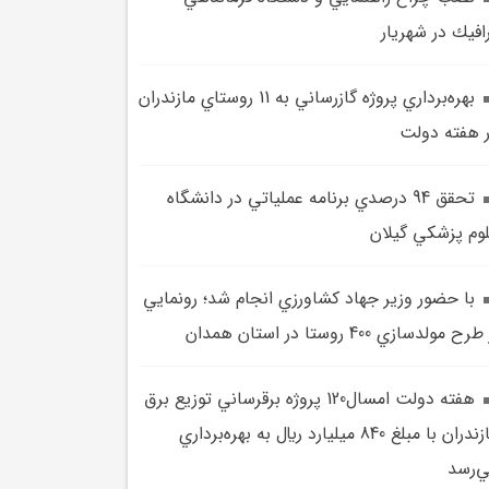
افيك در شهريار
بهره‌برداري پروژه گازرساني به 11 روستاي مازندران
 هفته دولت
تحقق 94 درصدي برنامه عملياتي در دانشگاه
وم پزشکي گيلان
با حضور وزير جهاد کشاورزي انجام شد؛ رونمايي
رح مولدسازي 400 روستا در استان همدان
هفته دولت امسال120 پروژه برقرساني توزيع برق
مازندران با مبلغ 840 ميليارد ريال به بهره‌برداري
‌رسد