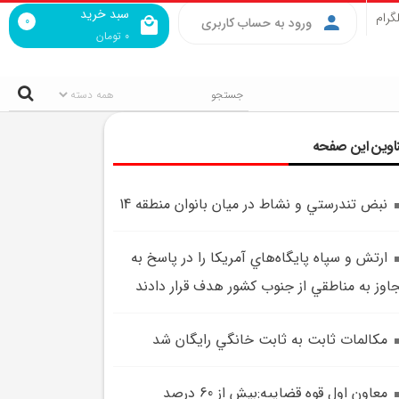
سبد خرید
گرام
0
ورود به حساب کاربری
0
تومان
اوین این صفحه
نبض تندرستي و نشاط در ميان بانوان منطقه 14
ارتش و سپاه پايگاه‌هاي آمريکا را در پاسخ به
اوز به مناطقي از جنوب کشور هدف قرار دادند
مکالمات ثابت به ثابت خانگي رايگان شد
معاون اول قوه قضاييه:بيش از 60 درصد