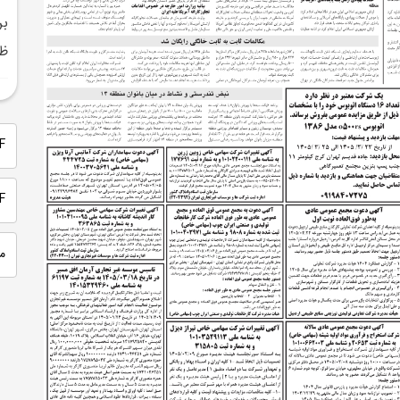
بر
ظر
PDF 
PDF
م