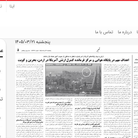
ایتا
تل
درباره ما
تماس با ما
پنجشنبه 1405/03/21
عن
تج