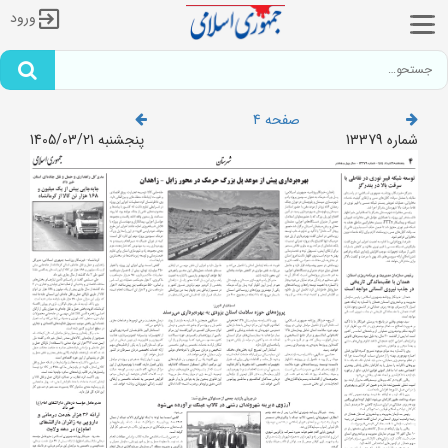
ورود
صفحه 4
شماره 13379
پنجشنبه 1405/03/21