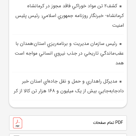
کشف2 تن مواد خوراکي فاقد مجوز در کرمانشاه
کرمانشاه- خبرنگار روزنامه جمهوري اسلامي: رئيس پليس
امنيت
رئيس سازمان مديريت و برنامه‌ريزي استان:همدان با
عقب‌ماندگي تاريخي در جذب نيروي انساني مواجه است
همد
مديرکل راهداري و حمل ‌و نقل جاده‌اي استان خبر
دادجابه‌جايي بيش از يک ميليون و 168 هزار تن کالا از کر
PDF تمام صفحات