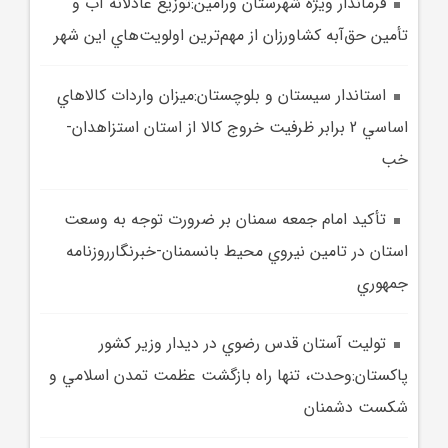
فرماندار ويژه شهرستان ورامين:توزيع عادلانه آب و
تأمين حق‌آبه کشاورزان از مهم‌ترين اولويت‌هاي این شهر
استاندار سيستان و بلوچستان:ميزان واردات کالاهاي
اساسي 2 برابر ظرفيت خروج کالا از استان استزاهدان-
خب
تأکيد امام جمعه سمنان بر ضرورت توجه به وسعت
استان در تامين نيروي محيط بانسمنان-خبرنگارروزنامه
جمهوري
توليت آستان قدس رضوي در ديدار وزير کشور
پاکستان:وحدت، تنها راه بازگشت عظمت تمدن اسلامي و
شکست دشمنان