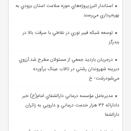
استاندار البرز:پروژه‌هاي حوزه سلامت استان بزودي به
بهره‌برداري مي‌رسند
توسعه شبکه فيبر نوري در نقاطي با سرقت بالا در
بندرگز
درجريان بازديد جمعي از مسئولان مطرح شد:آرزوي
ديرينه شهروندان رشتي در تالاب عينک برآورده
مي‌شودرشت- خ
مديرعامل مؤسسه درماني دارالشفاي امام(ع) خبر
دادارائه 36 هزار خدمت درماني و دارويي به زائران
دارالشفا