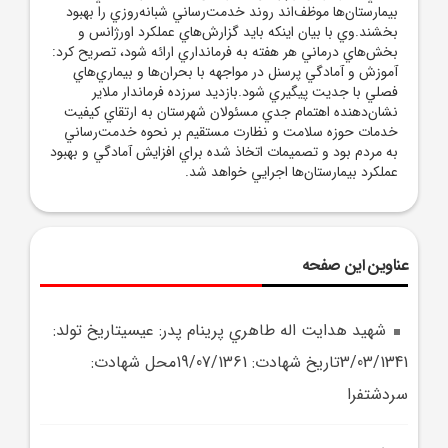
بيمارستان‌ها موظف‌اند روند خدمت‌رساني شبانه‌روزي را بهبود
بخشند.وي با بيان اينکه بايد گزارش‌هاي عملکرد اورژانس و
بخش‌هاي درماني هر هفته به فرمانداري ارائه شود، تصريح کرد:
آموزش و آمادگي پرسنل در مواجهه با بحران‌ها و بيماري‌هاي
فصلي با جديت پيگيري شود.بازديد سرزده فرماندار ملاير
نشان‌دهنده اهتمام جدي مسئولان شهرستان به ارتقاي کيفيت
خدمات حوزه سلامت و نظارت مستقيم بر نحوه خدمت‌رساني
به مردم بود و تصميمات اتخاذ شده براي افزايش آمادگي و بهبود
عملکرد بيمارستان‌ها اجرايي خواهد شد.
عناوین این صفحه
شهيد هدايت اله طاهري پرينام پدر: عيسيتاريخ تولد:
3/03/1341تاريخ شهادت: 19/07/1361محل شهادت:
سردشتفرا