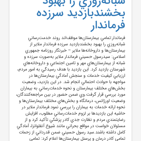
شبانه‌روزي را بهبود
بخشندبازديد سرزده
فرماندار
فرماندار:تمامي بيمارستان‌ها موظف‌اند روند خدمت‌رساني
شبانه‌روزي را بهبود بخشندبازديد سرزده فرماندار ملاير از
بيمارستان‌ها و داروخانه‌ها ملاير – خبرنگار روزنامه جمهوري
اسلامي: سيدرسول حسيني فرماندار ملاير به‌صورت سرزده و
شبانه از بيمارستان‌هاي مهر و تامين اجتماعي و داروخانه‌هاي
شهرستان بازديد کرد. اين بازديد با هدف رسيدگي به امور مردم،
ارزيابي کيفيت خدمات و سنجش آمادگي بيمارستان‌ها در
مواجهه با حوادث احتمالي انجام شد. در اين بازديد، وضعيت
بخش‌هاي مختلف بيمارستان و نحوه خدمات‌رساني به بيماران
مورد بررسي قرار گرفت.وي ضمن حضور در بين مراجعه‌کنندگان،
وضعيت اورژانس، درمانگاه و بخش‌هاي مختلف بيمارستان‌ها و
نحوه ارائه خدمات به بيماران را بررسي نمود.فرماندار ملاير در
حاشيه اين بازديدها بر لزوم خدمات‌رساني مطلوب، افزايش
رضايتمندي مردم و نظارت جدي کادر پزشکي تأکيد کرد و از
مسئولان خواست در مواقع بحراني مانند شيوع آنفلوانزا، آمادگي
کامل داشته باشند.سيد رسول حسيني ضمن قدرداني از زحمات
تمامي کادر درمان و پرسنل بيمارستان‌ها اعلام کرد: تمامي