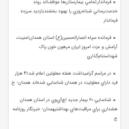
فرماندار:تمامي بيمارستان‌ها موظف‌اند روند
خدمت‌رساني شبانه‌روزي را بهبود بخشندبازديد سرزده
فرماندار
فرمانده سپاه انصارالحسين(ع) استان همدان:امنيت،
آرامش و عزت امروز ايران مرهون خون پاک
شهداستنام‌گذاري
در مراسم گراميداشت هفته معلولين اعلام شد:41 هزار
فرد داراي معلوليت در همدان شناسايي شده‌اند همدان- خ
شناسايي 20 بيمار جديد اچ‌آي‌وي در استان همدان
هشداري براي مراقبت‌هاي بهداشتيهمدان- خبرنگار روزنامه
ج