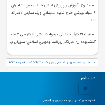
مديرکل آموزش و پرورش استان همدان خبر داد:اجراي
6 سوله ورزشي طرح شهيد سليماني ويژه مدارس دخترانه
با ا
فوت 21 کارگر همداني درحوادث ناشي از کار طي 7 ماه
گذشتههمدان- خبرنگار روزنامه جمهوري اسلامي: مديرکل پ
دانلود روزنامه جمهوری اسلامی چهار شنبه 1404/09/12 شماره 13247
کانال تلگرام
شماره های تماس روزنامه جمهوری اسلامی