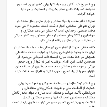
وي تصريح کرد: آتش اين مواد تنها براي کشور ايران شعله ور
نخواهد شد بلکه دامن تمام بشريت و انسانيت را در دنيا
خواهد گرفت.
نماينده دفتر مقابله با مواد مخدر و جرم سازمان ملل متحد در
تهران هم طي سخناني اظهار داشت: کشف محموله 2 تني مواد
مخدر صنعتي، رخدادي است که نشان مي‌دهد همکاري و
هوشياري و تلاش‌هاي مستمر نهادهاي مسئول چه نقش حياتي
در مقابله با جرائم سازمان يافته فراملي دارد.
خانم فائقي افزود: از تلاش‌هاي نيروهاي مقابله با مواد مخدر در
ايران که با وجود چالش‌هاي پيچيده و شرايط سخت منطقه‌اي
همچنان در خط مقدم مبارزه ايستاده‌اند قدرداني مي‌شود. او
همچنين گفت: اين اقدام موفقيت آميز نه تنها از ورود حجم
بزرگي از موادمخدر صنعتي به جامعه جلوگيري کرده بلکه جان
هزاران نفر را از پيامدهاي مخرب اعتياد و قاچاق محافظت کرده
است.
وي اعلام کرد: سازمان ملل متحد همچنان بر تعهد خود براي
حمايت از اقدامات ملي و تقويت همکاري‌هاي منطقه‌اي و
بين‌المللي تأکيد مي‌کند و معتقد است مبارزه با مواد مخدر تلاش
مشترک و مستمري است که تنها از مسير همکاري، تبادل
اطلاعات و رويکردهاي انسان محور مي‌توان به نتايج پايدار دست