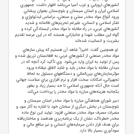
کشورهاي اروپايي و غرب آسيا مي‌باشد اظهار داشت: جمهوري
اسلامي ايران و استان سيستان و بلوچستان بعنوان پيشاني
ورود انواع مواد مخدر سنتي و صنعتي، براساس ايدئولوژِي و
تفکر اسلامي و انساني، عليرغم تحريم‌هاي ظالمانه و شديد
کشورهاي غربي، در راه مقابله با مواد مخدر ايستادگي کرده و
گواه اين مطلب شهدا و جانبازاني هستند که در اين عرصه تقديم
بشريت و انسانيت شده‌اند
.او همچنين گفت: اخيرا" شاهد آن هستيم که پيش سازهاي
مواد مخدر صنعتي از کشورهاي غربي به افغانستان تزريق شده و
پس از توليد به ايران وارد مي‌شود. وي تأکيد کرد:آنچه که در
ميدان مقابله با مواد مخدر بايد و شايد اتفاق نيفتاده ورود
مؤثرسازمان‌هاي بين‌المللي و دستگاههاي مسئول به لحاظ
تجهيزاتي، امکانات سخت افزار و نرم افزاري براي سلامت جهاني
است حال آنکه جمهوري اسلامي تا حد بسيار زياد و بطور
يکجانبه هزينه‌هاي مبارزه با مواد مخدر را پرداخت مي‌کند.
دبير شوراي هماهنگي مبارزه با مواد مخدر استان سيستان و
بلوچستان در بخش ديگري از سخنان خود با اشاره به آثار سوء و
مضرات مصرف مواد مخدر صنعتي افزود: توليد اين نوع ماده
مخدر خطرناک، نشان از يک برنامه‌ريزي هدفمند و ساختاريافته
براي هدف قرار دادن سرمايه‌هاي انساني و نيز منافع مالي و
سودآوري بسيار بالا دارد.