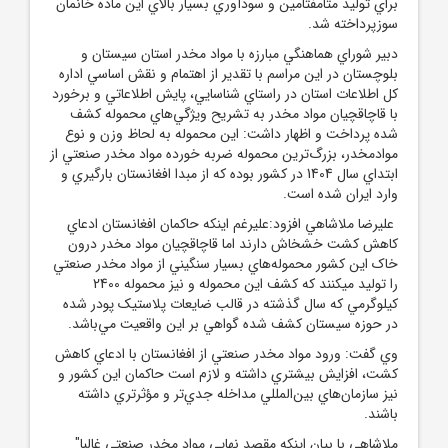
براي توليد متامفتامين و سودآوري بسيار بالاي اين ماده خانمان
سوزپرداخته شد.
دبير شوراي هماهنگي مبارزه با مواد مخدر استان سيستان و
بلوچستان در اين مراسم با تقدير از اهتمام و نقش اساسي اداره
کل اطلاعات استان در راستاي شناسايي، پايش اطلاعاتي و برخورد
با قاچاقچيان مواد مخدر به تشريح ويژگي‌هاي محموله کشف
شده پرداخت و اظهار داشت: اين محموله به لحاظ وزن و نوع
موادمخدر، بزرگ‌ترين محموله ضربه خورده مواد مخدر صنعتي از
ابتداي سال 1404 در کشور بوده که از مبدا افغانستان بارگيري و
وارد ايران شده است.
عليرضا ملاشاهي افزود:عليرغم اينکه حاکمان افغانستان ادعاي
کاهش کشت خشخاش دارند اما قاچاقچيان مواد مخدر درون
خاک اين کشور محموله‌هاي بسيار سنگيني از مواد مخدر صنعتي
را توليد ميکنند که کشف اين محموله و نيز محموله 2400
کيلوگرمي که سال گذشته در قالب ضايعات پلاستيک پودر شده
در حوزه سيستان کشف شده گواهي بر اين واقعيت مي‌باشد.
وي گفت: ورود مواد مخدر صنعتي از افغانستان با ادعاي کاهش
کشت، افزايش بيشتري داشته و لازم است حاکمان اين کشور و
نيز سازمان‌هاي بين‌المللي مداخله جدي‌تر و مؤثرتري داشته
باشند.
ملاشاهي با بيان اينکه مقصد نهايي مواد مخدر صنعتي غالبا"