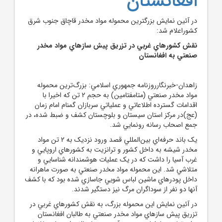
افغانستان
در آئين نمايش بزرگترين محموله مواد مخدر قاچاق جنوب شرق
کشوراعلام شد:
نقش کشورهاي غربي در تزريق پيش سازهاي مواد مخدر
صنعتي به افغانستان
زاهدان-خبرنگارروزنامه جمهوري اسلامي: بزرگ‌ترين محموله
مواد مخدر صنعتي (متامفتامين) به حجم 2 تن که اخيرا با
اقدامات گسترده اطلاعاتي و عملياتي سربازان گمنام امام زمان
(عج)در مرکز استان سيستان و بلوچستان کشف و ضبط شده، در
جمع اصحاب رسانه رونمايي شد.
يک باند حرفه‌اي بين‌المللي قصد ورود نزديک به 2 تن مواد
مخدر شيشه به داخل کشور و ترانزيت به کشورهاي اروپايي و
غرب آسيا را داشت که در يک عمليات هوشمندانه شناسايي و
متلاشي شد. اين محموله مواد مخدر صنعتي به صورت ماهرانه
داخل پودرهاي ماشين لباس شويي جاسازي شده بود که با کشف
آنها دو نفر از سوداگران مرگ نيز دستگير شدند.
در آئين نمايش اين محموله بزرگ، به نقش کشورهاي غربي در
تزريق پيش سازهاي مواد مخدر صنعتي به طالبان افغانستان