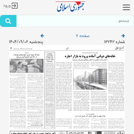
ورود
صفحه 7
شماره 13242
پنجشنبه 1404/09/06