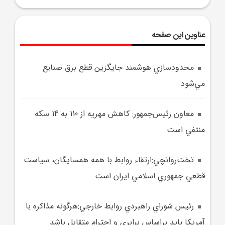
عناوین این صفحه
محدودسازي هوشمند جايگزين قطع برق صنايع
مي‌شود
معاون رئيس‌جمهور: کاهش مهريه از 110 به 14 سکه
منتفي است
تخت‌روانچي:ارتقاء روابط با همه همسايگان، سياست
قطعي جمهوري اسلامي ايران است
رئيس شوراي راهبردي روابط خارجي:هرگونه مذاکره با
آمريکا بايد براساس برابري و احترام متقابل باشد