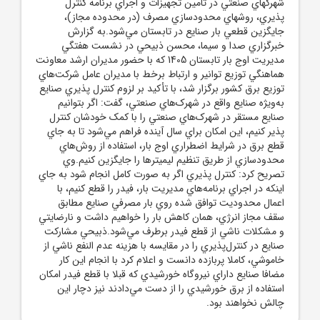
شهرکهاي صنعتي در تامين تجهيزات و اجراي برنامه‌ کنترل
پذيري، روشهاي محدودسازي مصرف (در محدوده مجاز)،
جايگزين قطعي بار صنايع در تابستان مي‌شود.به گزارش
خبرگزاري صدا و سيما، محسن ذبيحي در نشست هفتگي
مديريت اوج بار تابستان 1405 که با حضور مديران ارشد معاونت
هماهنگي توزيع توانير و ارتباط برخط با مديران عامل شرکت‌هاي
توزيع برق کشور برگزار شد، با تأکيد بر لزوم کنترل پذيري صنايع
به‌ويژه صنايع واقع در شهرک‌هاي صنعتي، گفت: اگر بتوانيم
صنايع مستقر در شهرک‌هاي صنعتي را با کمک خودشان کنترل
پذير کنيم، اين امکان براي سال آينده فراهم مي‌شود تا به جاي
قطع برق در شرايط اضطراري اوج بار، استفاده از روش‌هاي
محدودسازي از طريق تنظيم ليميتر‌ها را جايگزين کنيم.وي
تصريح کرد: کنترل پذيري اگر به صورت کامل انجام شود به جاي
اينکه در اجراي برنامه‌هاي مديريت بار، فيدر را قطع کنيم، با
اعمال محدوديت توافق شده روي بار مصرفي صنايع مطابق
سقف مجاز انرژي، همان کاهش بار را خواهيم داشت و نارضايتي
و مشکلات ناشي از قطع فيدر برطرف مي‌شود.ذبيحي مشارکت
صنايع در کنترل‌پذيري را در مقايسه با هزينه عدم النفع ناشي از
خاموشي، کاملا پربازده دانست و اعلام کرد با انجام اين کار
مضافا صنايع داراي نيروگاه خورشيدي که قبلا با قطع فيدر امکان
استفاده از برق خورشيدي را از دست مي‌دادند نيز دچار اين
چالش نخواهند بود.