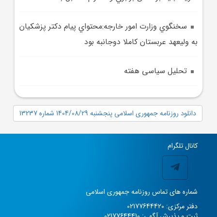
سخنگوي وزارت امور خارجه:محتواي پيام دکتر پزشکيان
به وليعهد عربستان کاملا دوجانبه بود
تحلیل سیاسی هفته
دانلود روزنامه جمهوری اسلامی پنجشنبه 1404/08/29 شماره 13237
کانال تلگرام
شماره های تماس روزنامه جمهوری اسلامی
دفتر مرکزی: 02177644420
ثبت و پذیرش آگهی: 02177644410